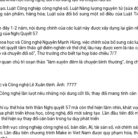
tạo; Luật Công nghiệp công nghệ số; Luật Năng lượng nguyên tử (sửa đổ
ng sản phẩm, hàng hóa; Luật sửa đổi bổ sung một số điều của Luật Ti
 đây 1-2 năm, nội dung chính của các luật này được xây dựng lại gần 
ng của Nghị Quyết 57.
g Khoa học và Công nghệ Nguyễn Mạnh Hùng, việc chỉnh sửa bổ sung các l
nét quyết tâm tháo gỡ điểm nghẽn về thể chế, lâu nay được xem là rào 
 và chuyển đổi số", Thứ trưởng cho biết tại họp báo chiều 7/7.
ơ quan chủ trì soạn thảo "làm xuyên đêm là chuyện bình thường", ông c
 và Công nghệ Lê Xuân Định. Ảnh:
TTTT
 Công nghệ lần lượt nêu những nội dung cốt lõi, thay đổi mang tính căn
ỉ cụ thể hóa tinh thần Nghị quyết 57 mà còn thể hiện tầm nhìn, khát v
 phát triển khoa học, công nghệ, đổi mới sáng tạo. Lần đầu tiên đổi 
hể hiện sự thay đổi căn bản trong tư duy phát triển.
lĩnh vực công nghiệp công nghệ số, bán dẫn, AI, tài sản số, với chính s
vực. Lần đầu tiên chương trình Make in Viet Nam được quy phạm hóa, t