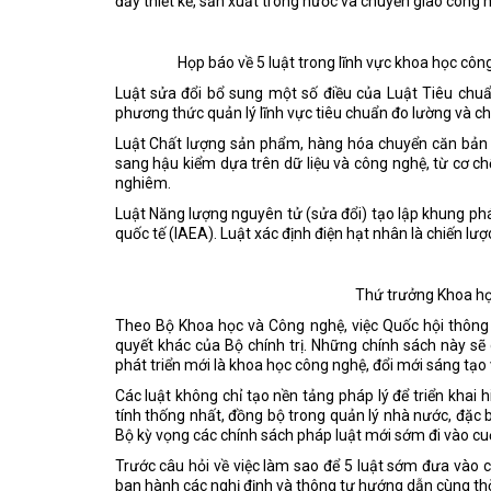
đẩy thiết kế, sản xuất trong nước và chuyển giao công 
Họp báo về 5 luật trong lĩnh vực khoa học công
Luật sửa đổi bổ sung một số điều của Luật Tiêu chuẩ
phương thức quản lý lĩnh vực tiêu chuẩn đo lường và ch
Luật Chất lượng sản phẩm, hàng hóa chuyển căn bản từ
sang hậu kiểm dựa trên dữ liệu và công nghệ, từ cơ ch
nghiêm.
Luật Năng lượng nguyên tử (sửa đổi) tạo lập khung ph
quốc tế (IAEA). Luật xác định điện hạt nhân là chiến l
Thứ trưởng Khoa họ
Theo Bộ Khoa học và Công nghệ, việc Quốc hội thông 
quyết khác của Bộ chính trị. Những chính sách này sẽ
phát triển mới là khoa học công nghệ, đổi mới sáng tạo 
Các luật không chỉ tạo nền tảng pháp lý để triển khai
tính thống nhất, đồng bộ trong quản lý nhà nước, đặc b
Bộ kỳ vọng các chính sách pháp luật mới sớm đi vào cu
Trước câu hỏi về việc làm sao để 5 luật sớm đưa vào 
ban hành các nghị định và thông tư hướng dẫn cùng thời 