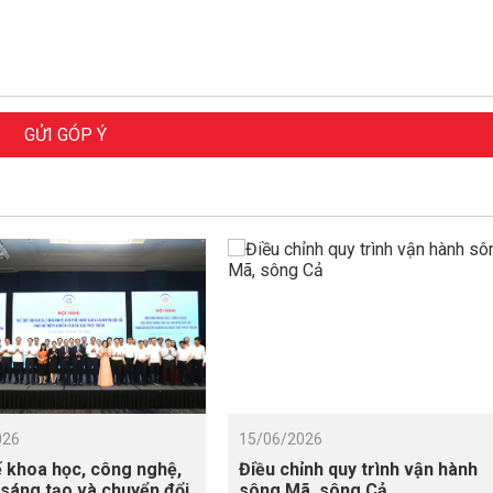
GỬI GÓP Ý
026
15/06/2026
 khoa học, công nghệ,
Điều chỉnh quy trình vận hành
 sáng tạo và chuyển đổi
sông Mã, sông Cả