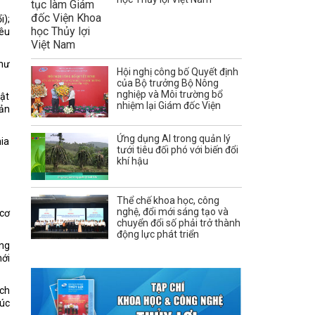
i);
êu
như
Hội nghị công bố Quyết định
của Bộ trưởng Bộ Nông
nghiệp và Môi trường bổ
uật
nhiệm lại Giám đốc Viện
cản
Ứng dụng AI trong quản lý
hia
tưới tiêu đối phó với biến đổi
khí hậu
Thể chế khoa học, công
nghệ, đổi mới sáng tạo và
 cơ
chuyển đổi số phải trở thành
động lực phát triển
ọng
mới
ách
húc