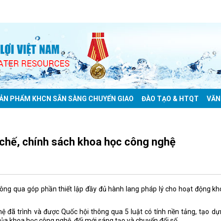
ẢN PHẨM KHCN SẴN SÀNG CHUYỂN GIAO
ĐÀO TẠO & HTQT
VĂN
 chế, chính sách khoa học công nghệ
ông qua góp phần thiết lập đầy đủ hành lang pháp lý cho hoạt động k
 đã trình và được Quốc hội thông qua 5 luật có tính nền tảng, tạo d
của khoa học công nghệ, đổi mới sáng tạo và chuyển đổi số.