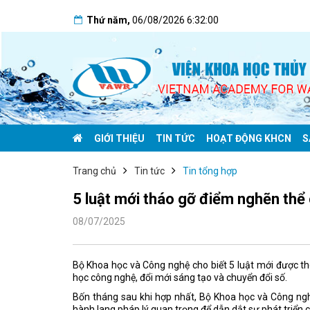
Thứ năm
,
06/08/2026
6:32:01
GIỚI THIỆU
TIN TỨC
HOẠT ĐỘNG KHCN
S
Trang chủ
Tin tức
Tin tổng hợp
5 luật mới tháo gỡ điểm nghẽn thể
08/07/2025
Bộ Khoa học và Công nghệ cho biết 5 luật mới được th
học công nghệ, đổi mới sáng tạo và chuyển đổi số.
Bốn tháng sau khi hợp nhất, Bộ Khoa học và Công nghệ
hành lang pháp lý quan trọng để dẫn dắt sự phát triển 