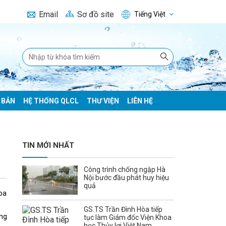
Email
Sơ đồ site
Tiếng Việt
 BẢN
HỆ THỐNG QLCL
THƯ VIỆN
LIÊN HỆ
TIN MỚI NHẤT
Công trình chống ngập Hà
Nội bước đầu phát huy hiệu
quả
hoa
GS.TS Trần Đình Hòa tiếp
ựng
tục làm Giám đốc Viện Khoa
học Thủy lợi Việt Nam