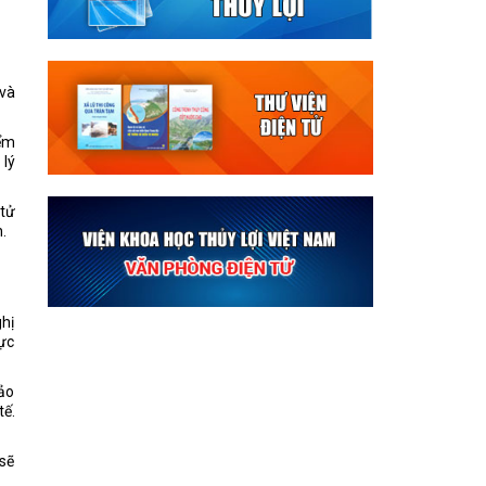
 và
iểm
 lý
 tử
.
ghị
lực
bảo
tế.
 sẽ