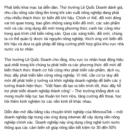
Phát biểu khai mạc tại diễn đàn, Thứ trưởng Lê Quốc Doanh đánh giá,
nhu cầu nông sản tăng lên trong khi sản xuất nông nghiệp đang phải
chịu nhiều thách thức từ biến đổi khí hậu. Chính vì thế, đổi mới đóng
vai trò quan trọng, bao gồm những sáng kiến đổi mới, các sản phẩm
mới và các ứng dụng đổi mới trong phương thức canh tác cũng như
trong quá trình chế biến nông sản. Qua các sáng kiến, đổi mới, chúng
ta có thể quản lý được tài nguyên nông nghiệp, thích ứng với biến đổi
khí hậu và đưa ra giải pháp để tăng cường phối hợp giữa khu vực nhà
nước và tư nhân.
Thứ trưởng Lê Quốc Doanh cho rằng, khu vực tư nhân hoạt động hiệu
quả nhất trong khi chúng ta phát triển ra các phương thức đổi mới để
biến thách thức thành cơ hội cũng như phát triển sản phẩm, dịch vụ,
thúc đẩy phát triển bền vững nông nghiệp. Vì thế, cần có tư duy đổi
mới để phát triển ý tưởng và khởi nghiệp doanh nghiệp để biến các ý
tưởng thành hiện thực. “Việt Nam đã tạo ra tiến trình tốt, thúc đẩy hỗ
trợ phát triển doanh nghiệp thành công” – Thứ trưởng khẳng định và
mong muốn tiếp tục tạo thuận lợi hơn nữa, tăng cường đối thoại, học
hỏi thêm kinh nghiệm từ các nền kinh tế khác nhau.
Diễn đàn mở đầu bằng câu chuyện khởi nghiệp của MimosaTek – một
doanh nghiệp tập trung vào ứng dụng internet để xây dựng nền nông
nghiệp chính xác. Doanh nghiệp này ứng dụng công nghệ tưới nước
thông qua các cảm biến sẽ giúp nông dân tiết kiệm từ 30 đến 50%