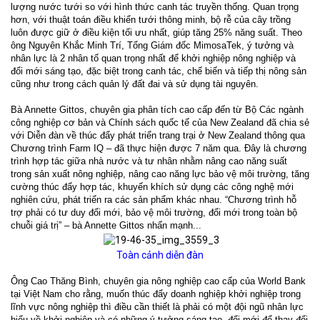
lượng nước tưới so với hình thức canh tác truyền thống. Quan trọng
hơn, với thuật toán điều khiển tưới thông minh, bộ rễ của cây trồng
luôn được giữ ở điều kiện tối ưu nhất, giúp tăng 25% năng suất. Theo
ông Nguyên Khắc Minh Trí, Tổng Giám đốc MimosaTek, ý tưởng và
nhân lực là 2 nhân tố quan trọng nhất để khởi nghiệp nông nghiệp và
đổi mới sáng tạo, đặc biệt trong canh tác, chế biến và tiếp thị nông sản
cũng như trong cách quản lý đất đai và sử dụng tài nguyên.
Bà Annette Gittos, chuyên gia phân tích cao cấp đến từ Bộ Các ngành
công nghiệp cơ bản và Chính sách quốc tế của New Zealand đã chia sẻ
với Diễn đàn về thúc đẩy phát triển trang trại ở New Zealand thông qua
Chương trình Farm IQ – đã thực hiện được 7 năm qua. Đây là chương
trình hợp tác giữa nhà nước và tư nhân nhằm nâng cao năng suất
trong sản xuất nông nghiệp, nâng cao năng lực bảo vệ môi trường, tăng
cường thúc đẩy hợp tác, khuyến khích sử dụng các công nghệ mới
nghiên cứu, phát triển ra các sản phẩm khác nhau. “Chương trình hỗ
trợ phải có tư duy đổi mới, bảo vệ môi trường, đổi mới trong toàn bộ
chuỗi giá trị” – bà Annette Gittos nhấn mạnh...
Toàn cảnh diễn đàn
Ông Cao Thăng Bình, chuyên gia nông nghiệp cao cấp của World Bank
tại Việt Nam cho rằng, muốn thúc đẩy doanh nghiệp khởi nghiệp trong
lĩnh vực nông nghiệp thì điều cần thiết là phải có một đội ngũ nhân lực
hiểu về khởi nghiệp và có những ý tưởng sáng tạo, đổi mới để thay đổi