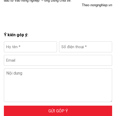
đầu tư vào nông nghiệp” – ông Dũng chia sẻ.
Theo
nongnghiep.vn
Ý kiến góp ý:
GỬI GÓP Ý