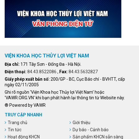
VIỆN KHOA HỌC THỦY LỢI VIỆT NAM
Địa chỉ:
171 Tây Sơn - Đống Đa - Hà Nội.
Điện thoại:
84.43.8522086
,
Fax:
84.43.5632827
Giấy phép xuất bản số:
200/GP - BC, Cục Báo chí - BVHTT, cấp
ngày 02/11/2005
Ghi rõ nguồn 'Viện Khoa học Thủy lợi Việt Nam' hoặc
'VAWR.ORG.VN' khi bạn phát hành lại thông tin từ Website này.
® Powered by VAWR
TRUY CẬP NHANH
Trang chủ
Giới thiệu
Tin tức
Dự báo - Cảnh báo
Hoạt động KHCN
Sản phẩm KHCN sẵn sàng