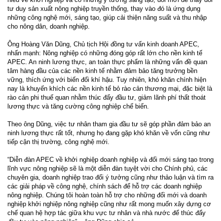
tư duy sản xuất nông nghiệp truyền thống, thay vào đó là ứng dụng
những công nghệ mới, sáng tạo, giúp cải thiện năng suất và thu nhập
cho nông dân, doanh nghiệp.
Ông Hoàng Văn Dũng, Chủ tịch Hội đồng tư vấn kinh doanh APEC,
nhấn mạnh: Nông nghiệp có những đóng góp rất lớn cho nền kinh tế
APEC. An ninh lương thực, an toàn thực phẩm là những vấn đề quan
tâm hàng đầu của các nền kinh tế nhằm đảm bảo tăng trưởng bền
vững, thích ứng với biến đổi khí hậu. Tuy nhiên, khó khăn chính hiện
nay là khuyến khích các nền kinh tế bỏ rào cản thương mại, đặc biệt là
rào cản phi thuế quan nhằm thúc đẩy đầu tư, giảm lãnh phí thất thoát
lương thực và tăng cường công nghiệp chế biến.
Theo ông Dũng, việc tư nhân tham gia đầu tư sẽ góp phần đảm bảo an
ninh lương thực rất tốt, nhưng họ đang gặp khó khăn về vốn cũng như
tiếp cận thị trường, công nghệ mới.
“Diễn đàn APEC về khởi nghiệp doanh nghiệp và đổi mới sáng tạo trong
lĩnh vực nông nghiệp sẽ là một diễn đàn tuyệt vời cho Chính phủ, các
chuyên gia, doanh nghiệp trao đổi ý tưởng cũng như thảo luận và tìm ra
các giải pháp về công nghệ, chính sách để hỗ trợ các doanh nghiệp
nông nghiệp. Chúng tôi hoàn toàn hỗ trợ cho những đổi mới và doanh
nghiệp khởi nghiệp nông nghiệp cũng như rất mong muốn xây dựng cơ
chế quan hệ hợp tác giữa khu vực tư nhân và nhà nước để thúc đẩy