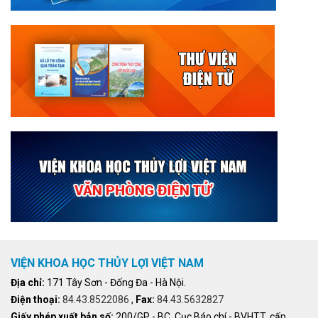
VIỆN KHOA HỌC THỦY LỢI VIỆT NAM
Địa chỉ:
171 Tây Sơn - Đống Đa - Hà Nội.
Điện thoại:
84.43.8522086
,
Fax:
84.43.5632827
Giấy phép xuất bản số:
200/GP - BC, Cục Báo chí - BVHTT, cấp