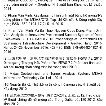
[5] Nguyễn Quốc Dũng, Hướng dẫn thiết kế thi công cọc đất ximăng
theo công nghệ Jet – Grouting, Nhà xuất bản Khoa học kỹ thuật,
2014.
[6] Phạm Văn Minh. Xây dựng mô hình tính mặt bằng hố móng IPS
bằng phần mềm MIDAS/GTS. Tạp chí Kết cấu & Công nghệ Xây
dựng ISSN 1859-3194. 17(2): 5-14, 2015.
[7] Pham Van Minh, Vu Ba Thao, Nguyen Quoc Dung, Pham Dinh
Van. Analysis on Innovative Prestressed Support System of Deep
Excavation. GEOTEC HANOI 2016. Proceedings of Geotechnics for
Sustainable Infrastructure Development - Geotec Hanoi 2016,
Hanoi, 24-25 November 2016: 423-430. ISBN 978-604-82-1821-8,
2016.
[8] 上海启明星，深基坑支挡结构分析计算软件 FRWS 7.2, 2013.
Qimingxing Thượng Hải, Phần mềm FRWS 7.2 Phân tích tính toán
kết cấu tường chắn công trình hố móng sâu, 2013.
[9] Midas Geotechnical and Tunnel Analysis System, MIDAS
Information Technology Co., Ltd.,., 2014.
[10] Nguyễn Bá Kế, Thiết kế và thi công hố móng sâu, Nhà xuất bản
Xây dựng, 2010.
[11] 建筑基坑支护技术规程, JGJ120-2012, 北京, 2012. Tiêu chuẩn
kỹ thuật chống đỡ hố móng sâu Trung Quốc, JGJ120-2012, Bắc
kinh, 2012.