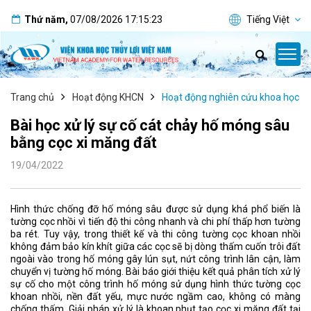
Thứ năm
,
07/08/2026
17:15:23
Tiếng Việt
Trang chủ
Hoạt động KHCN
Hoạt động nghiên cứu khoa học
Bài học xử lý sự cố cát chảy hố móng sâu
bằng cọc xi măng đất
19/04/2022
Hình thức chống đỡ hố móng sâu được sử dụng khá phổ biến là
tường cọc nhồi vì tiến độ thi công nhanh và chi phí thấp hơn tường
ba rét. Tuy vậy, trong thiết kế và thi công tường cọc khoan nhồi
không đảm bảo kín khít giữa các cọc sẽ bị dòng thấm cuốn trôi đất
ngoài vào trong hố móng gây lún sụt, nứt công trình lân cận, làm
chuyển vị tường hố móng. Bài báo giới thiệu kết quả phân tích xử lý
sự cố cho một công trình hố móng sử dụng hình thức tường cọc
khoan nhồi, nền đất yếu, mực nước ngầm cao, không có màng
chống thấm. Giải pháp xử lý là khoan phụt tạo cọc xi măng đất tại