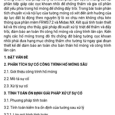
phần tiếp giáp các cọc khoan nhồi để chống thấm và gia cố phần
đất yếu phía trong hố móng để chống đẩy trồi. Trong bài toán phân
tích chuyển vị và nội lực của tường móng có xét đến ảnh hưởng của
áp lực đất bị động theo nguyên lý lò xo chịu nén không chịu kéo
thông qua phần mềm FRWS7.2 và Midas NX. Kết quả tính toán thiết
kế và thi công cho thấy, giải pháp đề xuất xử lý triệt để thấm và đẩy
trồi, đảm bảo an toàn thi công hố móng và công trình lân cận. Kiến
nghị các hố móng trong đô thị chống đỡ bằng tường cọc khoan
nhồi phải đưa hạng mục chống thấm cho tường từ ngay giai đoạn
thiết kế để đảm bảo an toàn cho bản thân hố móng và công trình
lân cận.
1. ĐẶT VẤN ĐỀ
2. PHÂN TÍCH SỰ CỐ CÔNG TRÌNH HỐ MÓNG SÂU
2.1. Giới thiệu công trình hố móng
2.2. Mô tả sự cố
2.3. Xử lý sự cố
3. TÍNH TOÁN ỔN ĐỊNH GIẢI PHÁP XỬ LÝ SỰ CỐ
3.1. Phương pháp tính toán
3.2. Tính toán kiểm tra ổn định của tường sau xử lý
3.2.1. Lập mô hình tính toán