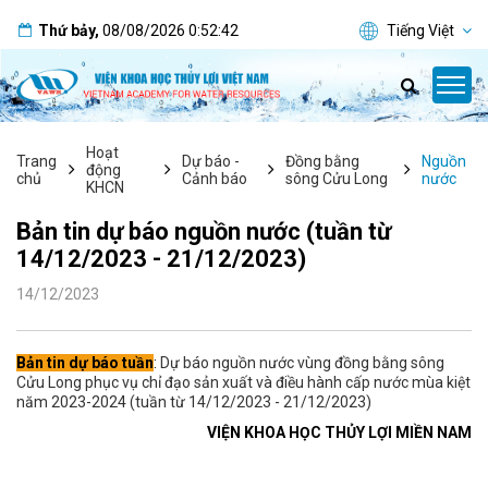
Thứ bảy
,
08/08/2026
0:52:42
Tiếng Việt
Hoạt
Trang
Dự báo -
Đồng bằng
Nguồn
động
chủ
Cảnh báo
sông Cửu Long
nước
KHCN
Bản tin dự báo nguồn nước (tuần từ
14/12/2023 - 21/12/2023)
14/12/2023
Bản tin dự báo tuần
:
Dự báo nguồn nước vùng đồng bằng sông
Cửu Long phục vụ chỉ đạo sản xuất và điều hành cấp nước mùa kiệt
năm 2023-2024 (tuần từ 14/12/2023 - 21/12/2023)
VIỆN KHOA HỌC THỦY LỢI MIỀN NAM