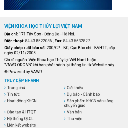
VIỆN KHOA HỌC THỦY LỢI VIỆT NAM
Địa chỉ:
171 Tây Sơn - Đống Đa - Hà Nội.
Điện thoại:
84.43.8522086
,
Fax:
84.43.5632827
Giấy phép xuất bản số:
200/GP - BC, Cục Báo chí - BVHTT, cấp
ngày 02/11/2005
Ghi rõ nguồn 'Viện Khoa học Thủy lợi Việt Nam' hoặc
'VAWR.ORG.VN' khi bạn phát hành lại thông tin từ Website này.
® Powered by VAWR
TRUY CẬP NHANH
Trang chủ
Giới thiệu
Tin tức
Dự báo - Cảnh báo
Hoạt động KHCN
Sản phẩm KHCN sẵn sàng
chuyển giao
Đào tạo & HTQT
Văn bản
Hệ thống QLCL
Thư viện
Liên kết website