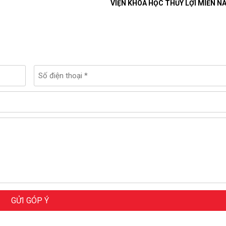
VIỆN KHOA HỌC THỦY LỢI MIỀN N
GỬI GÓP Ý