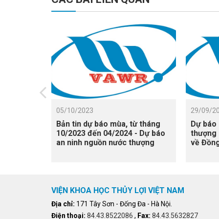
05/10/2023
29/09/2
Bản tin dự báo mùa, từ tháng
Dự báo 
10/2023 đến 04/2024 - Dự báo
thượng
an ninh nguồn nước thượng
về Đồn
nguồn sông Mê Công về Đồng
(từ thá
bằng sông Cửu Long
Bản tin
VIỆN KHOA HỌC THỦY LỢI VIỆT NAM
Địa chỉ:
171 Tây Sơn - Đống Đa - Hà Nội.
Điện thoại:
84.43.8522086
,
Fax:
84.43.5632827