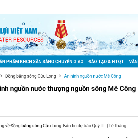
ẢN PHẨM KHCN SẴN SÀNG CHUYỂN GIAO
ĐÀO TẠO & HTQT
VĂN
Đồng bằng sông Cửu Long
An ninh nguồn nước Mê Công
n ninh nguồn nước thượng nguồn sông Mê Công
ng về Đồng bằng sông Cửu Long:
Bản tin dự báo Quý III - (Từ tháng