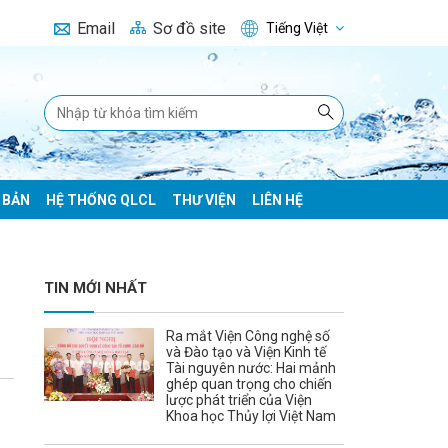
Email
Sơ đồ site
Tiếng Việt
 BẢN
HỆ THỐNG QLCL
THƯ VIỆN
LIÊN HỆ
TIN MỚI NHẤT
Ra mắt Viện Công nghệ số
và Đào tạo và Viện Kinh tế
Tài nguyên nước: Hai mảnh
ghép quan trọng cho chiến
lược phát triển của Viện
Khoa học Thủy lợi Việt Nam