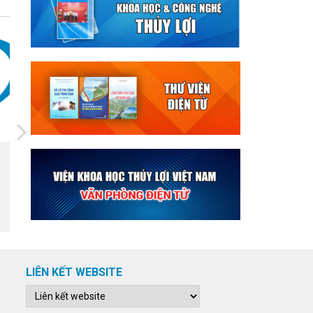
29/08/2023
Bản tin tháng 09/2023 - Dự báo
an ninh nguồn nước thượng
nguồn sông Mê Công về Đồng
bằng sông Cửu Long
LIÊN KẾT WEBSITE