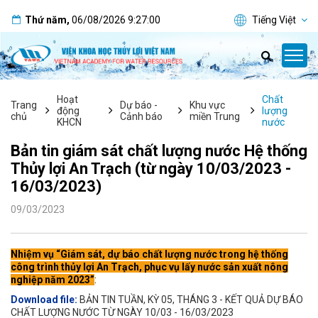
Thứ năm
,
06/08/2026
9:27:00
Tiếng Việt
Hoạt
Chất
Trang
Dự báo -
Khu vực
động
lượng
chủ
Cảnh báo
miền Trung
KHCN
nước
Bản tin giám sát chất lượng nước Hệ thống
Thủy lợi An Trạch (từ ngày 10/03/2023 -
16/03/2023)
09/03/2023
Nhiệm vụ “Giám sát, dự báo chất lượng nước trong hệ thống
công trình thủy lợi An Trạch, phục vụ lấy nước sản xuất nông
nghiệp năm 2023”
:
Download file:
BẢN TIN TUẦN, KỲ 05, THÁNG 3 - KẾT QUẢ DỰ BÁO
CHẤT LƯỢNG NƯỚC TỪ NGÀY 10/03 - 16/03/2023