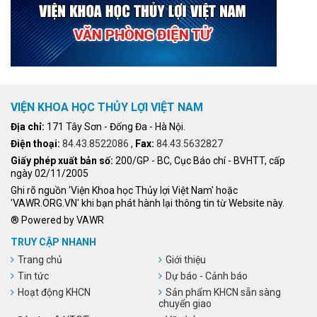
VIỆN KHOA HỌC THỦY LỢI VIỆT NAM
Địa chỉ:
171 Tây Sơn - Đống Đa - Hà Nội.
Điện thoại:
84.43.8522086
,
Fax:
84.43.5632827
Giấy phép xuất bản số:
200/GP - BC, Cục Báo chí - BVHTT, cấp
ngày 02/11/2005
Ghi rõ nguồn 'Viện Khoa học Thủy lợi Việt Nam' hoặc
'VAWR.ORG.VN' khi bạn phát hành lại thông tin từ Website này.
® Powered by VAWR
TRUY CẬP NHANH
Trang chủ
Giới thiệu
Tin tức
Dự báo - Cảnh báo
Hoạt động KHCN
Sản phẩm KHCN sẵn sàng
chuyển giao