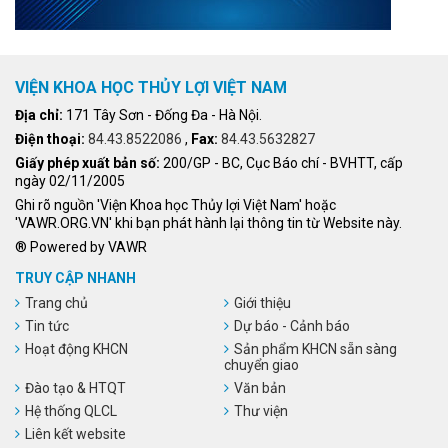
VIỆN KHOA HỌC THỦY LỢI VIỆT NAM
Địa chỉ:
171 Tây Sơn - Đống Đa - Hà Nội.
Điện thoại:
84.43.8522086
,
Fax:
84.43.5632827
Giấy phép xuất bản số:
200/GP - BC, Cục Báo chí - BVHTT, cấp
ngày 02/11/2005
Ghi rõ nguồn 'Viện Khoa học Thủy lợi Việt Nam' hoặc
'VAWR.ORG.VN' khi bạn phát hành lại thông tin từ Website này.
® Powered by VAWR
TRUY CẬP NHANH
Trang chủ
Giới thiệu
Tin tức
Dự báo - Cảnh báo
Hoạt động KHCN
Sản phẩm KHCN sẵn sàng
chuyển giao
Đào tạo & HTQT
Văn bản
Hệ thống QLCL
Thư viện
Liên kết website