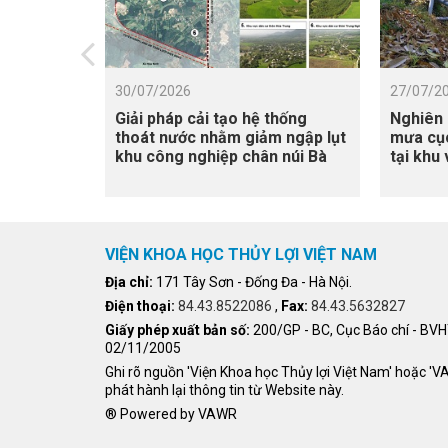
30/07/2026
27/07/2
Giải pháp cải tạo hệ thống
Nghiên 
thoát nước nhằm giảm ngập lụt
mưa cục
khu công nghiệp chân núi Bà
tại khu
Nà
Cửu Lon
xâm nh
VIỆN KHOA HỌC THỦY LỢI VIỆT NAM
Địa chỉ:
171 Tây Sơn - Đống Đa - Hà Nội.
Điện thoại:
84.43.8522086
,
Fax:
84.43.5632827
Giấy phép xuất bản số:
200/GP - BC, Cục Báo chí - BV
02/11/2005
Ghi rõ nguồn 'Viện Khoa học Thủy lợi Việt Nam' hoặc '
phát hành lại thông tin từ Website này.
® Powered by VAWR