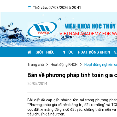
Thứ sáu
,
07/08/2026
5:20:42
GIỚI THIỆU
TIN TỨC
HOẠT ĐỘNG KHCN
S
Trang chủ
Hoạt động KHCN
Hoạt động nghiên c
Bàn về phương pháp tính toán gia 
20/05/2014
Bài viết đề cập đến những tồn tại trong phương ph
"Phương pháp gia cố nền bằng trụ đất xi măng" và 
cọc đất xi măng để gia cố đất yếu, chống thấm nền và
tiêu chuẩn đã nêu trên.