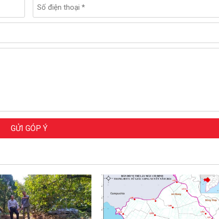
GỬI GÓP Ý