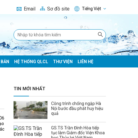
Email
Sơ đồ site
Tiếng Việt
 BẢN
HỆ THỐNG QLCL
THƯ VIỆN
LIÊN HỆ
TIN MỚI NHẤT
Công trình chống ngập Hà
Nội bước đầu phát huy hiệu
quả
06
ạo
GS.TS Trần Đình Hòa tiếp
các
tục làm Giám đốc Viện Khoa
học Thủy lợi Việt Nam