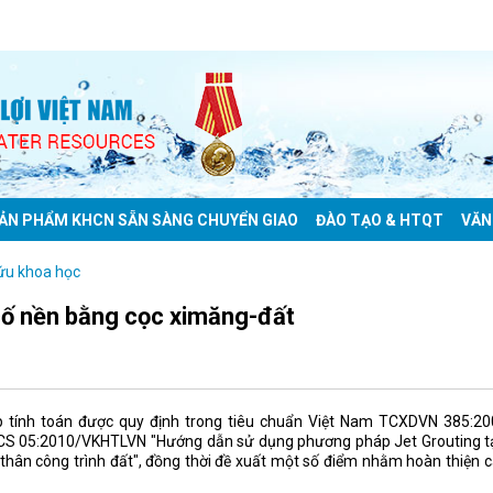
ẢN PHẨM KHCN SẴN SÀNG CHUYỂN GIAO
ĐÀO TẠO & HTQT
VĂN
ứu khoa học
cố nền bằng cọc ximăng-đất
áp tính toán được quy định trong tiêu chuẩn Việt Nam TCXDVN 385:20
TCCS 05:2010/VKHTLVN "Hướng dẫn sử dụng phương pháp Jet Grouting t
 thân công trình đất", đồng thời đề xuất một số điểm nhằm hoàn thiện 