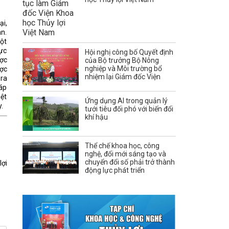
ại,
an.
uột
lực
Hội nghị công bố Quyết định
ược
của Bộ trưởng Bộ Nông
nghiệp và Môi trường bổ
ược
nhiệm lại Giám đốc Viện
 ra
 áp
iệt
Ứng dụng AI trong quản lý
.
tưới tiêu đối phó với biến đổi
khí hậu
Thể chế khoa học, công
nghệ, đổi mới sáng tạo và
chuyển đổi số phải trở thành
lợi
động lực phát triển