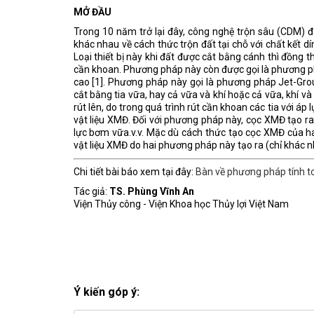
MỞ ĐẦU
Trong 10 năm trở lại đây, công nghệ trộn sâu (CDM) 
khác nhau về cách thức trộn đất tại chỗ với chất kết d
Loại thiết bị này khi đất được cắt bằng cánh thì đồng
cần khoan. Phương pháp này còn được gọi là phương pháp
cao [1]. Phương pháp này gọi là phương pháp Jet-Gro
cắt bằng tia vữa, hay cả vữa và khí hoặc cả vữa, khí 
rút lên, do trong quá trình rút cần khoan các tia với á
vật liệu XMĐ. Đối với phương pháp này, cọc XMĐ tạo ra 
lực bơm vữa.v.v. Mặc dù cách thức tạo cọc XMĐ của h
vật liệu XMĐ do hai phương pháp này tạo ra (chỉ khác n
Chi tiết bài báo xem tại đây:
Bàn về phương pháp tính t
Tác giả:
TS. Phùng Vĩnh An
Viện Thủy công - Viện Khoa học Thủy lợi Việt Nam
Ý kiến góp ý: