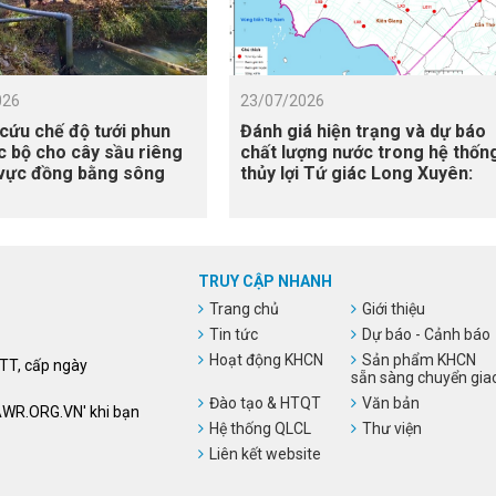
026
23/07/2026
cứu chế độ tưới phun
Đánh giá hiện trạng và dự báo
 bộ cho cây sầu riêng
chất lượng nước trong hệ thốn
 vực đồng bằng sông
thủy lợi Tứ giác Long Xuyên:
g, có xét đến điều kiện
Tiếp cận mô hình hóa và viễn
ập mặn
thám
TRUY CẬP NHANH
Trang chủ
Giới thiệu
Tin tức
Dự báo - Cảnh báo
Hoạt động KHCN
Sản phẩm KHCN
HTT, cấp ngày
sẵn sàng chuyển gia
Đào tạo & HTQT
Văn bản
VAWR.ORG.VN' khi bạn
Hệ thống QLCL
Thư viện
Liên kết website