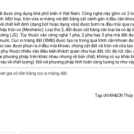
đã được ứng dụng khá phổ biến ở Việt Nam. Công nghệ này gồm có 2 lo
ính. Một loại, trộn vữa xi măng với đất bằng cắt cánh gắn ở đầu cần kho
 thời chất kết dính (dạng bột hoặc dạng vữa) được bơm ra đầu mũi qua r
 trộn cơ (Mechanic). Loại thứ 2, đất được cắt bằng các loại tia có áp 
uting (JG). Tùy thuộc vào công nghệ 1 pha, 2 pha hay 3 pha mà đất đ
và nước. Cọc xi măng đất (XMĐ) được tạo ra trong quá trình cần khoan đ
p lực cao được phun ra ở đầu mũi khoan, chúng cắt đất và trộn với vữa tạo
phụ thuộc nhiều vào điều kiện khách quan như loại đất, tốc độ rút cần,
ai phương pháp trên khác nhau nhưng về bản chất, không có sự khác b
hau về chất lượng). Đối với phương pháp tính toán cũng tương tự như vậy
oán gia cố nền bằng cọc xi măng-đất
Tạp chí KH&CN Thủy 