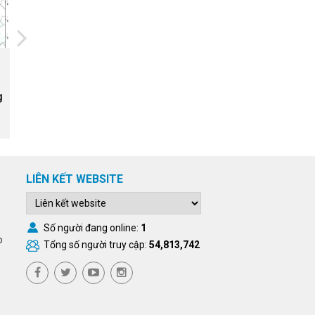
20/07/2026
Ứng dụng IOT trong quản lý
g
nước mặt ruộng phục vụ canh
tác lúa vụ xuân năm 2025 tại xã
Tam Đa, tỉnh Bắc Ninh
LIÊN KẾT WEBSITE
Số người đang online:
1
o
Tổng số người truy cập:
54,813,742