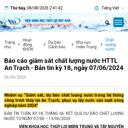
Thứ bảy
,
08/08/2026
2:41:43
Tiếng Việt
Hoạt
Chất
Trang
Dự báo -
Khu vực
động
lượng
chủ
Cảnh báo
miền Trung
KHCN
nước
Báo cáo giám sát chất lượng nước HTTL
An Trạch - Bản tin kỳ 18, ngày 07/06/2024
06/06/2024
Nhiệm vụ “Giám sát, dự báo chất lượng nước trong hệ thống
công trình thủy lợi An Trạch, phục vụ lấy nước sản xuất nông
nghiệp năm 2024”
BẢN TIN TUẦN, KỲ 18, THÁNG 06. KẾT QUẢ DỰ BÁO CHẤT LƯỢNG
NƯỚC TỪ NGÀY 07/06 – 13/06/2024
VIỆN KHOA HỌC THỦY LỢI MIỀN TRUNG VÀ TÂY NGUYÊN