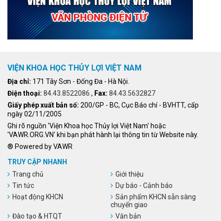
VIỆN KHOA HỌC THỦY LỢI VIỆT NAM
Địa chỉ:
171 Tây Sơn - Đống Đa - Hà Nội.
Điện thoại:
84.43.8522086
,
Fax:
84.43.5632827
Giấy phép xuất bản số:
200/GP - BC, Cục Báo chí - BVHTT, cấp
ngày 02/11/2005
Ghi rõ nguồn 'Viện Khoa học Thủy lợi Việt Nam' hoặc
'VAWR.ORG.VN' khi bạn phát hành lại thông tin từ Website này.
® Powered by VAWR
TRUY CẬP NHANH
Trang chủ
Giới thiệu
Tin tức
Dự báo - Cảnh báo
Hoạt động KHCN
Sản phẩm KHCN sẵn sàng
chuyển giao
Đào tạo & HTQT
Văn bản