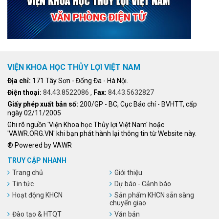
VIỆN KHOA HỌC THỦY LỢI VIỆT NAM
Địa chỉ:
171 Tây Sơn - Đống Đa - Hà Nội.
Điện thoại:
84.43.8522086
,
Fax:
84.43.5632827
Giấy phép xuất bản số:
200/GP - BC, Cục Báo chí - BVHTT, cấp
ngày 02/11/2005
Ghi rõ nguồn 'Viện Khoa học Thủy lợi Việt Nam' hoặc
'VAWR.ORG.VN' khi bạn phát hành lại thông tin từ Website này.
® Powered by VAWR
TRUY CẬP NHANH
Trang chủ
Giới thiệu
Tin tức
Dự báo - Cảnh báo
Hoạt động KHCN
Sản phẩm KHCN sẵn sàng
chuyển giao
Đào tạo & HTQT
Văn bản