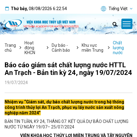
Thứ bảy
,
08/08/2026
6:22:55
Tiếng Việt
Hoạt
Chất
Trang
Dự báo -
Khu vực
động
lượng
chủ
Cảnh báo
miền Trung
KHCN
nước
Báo cáo giám sát chất lượng nước HTTL
An Trạch - Bản tin kỳ 24, ngày 19/07/2024
19/07/2024
Nhiệm vụ “Giám sát, dự báo chất lượng nước trong hệ thống
công trình thủy lợi An Trạch, phục vụ lấy nước sản xuất nông
nghiệp năm 2024”
BẢN TIN TUẦN, KỲ 24, THÁNG 07. KẾT QUẢ DỰ BÁO CHẤT LƯỢNG
NƯỚC TỪ NGÀY 19/07– 25/07/2024
VIỆN KHOA HỌC THỦY LỢI MIỀN TRUNG VÀ TÂY NGUYÊN