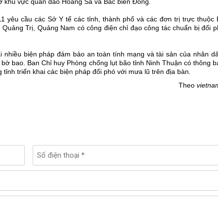
 ở khu vực quần đảo Hoàng Sa và Bắc biển Đông.
 yêu cầu các Sở Y tế các tỉnh, thành phố và các đơn trị trực thuộc 
ỉnh Quảng Trị, Quảng Nam có công điện chỉ đạo công tác chuẩn bị đối 
ai nhiều biện pháp đảm bảo an toàn tính mạng và tài sản của nhân dâ
ố bờ bao. Ban Chỉ huy Phòng chống lụt bão tỉnh Ninh Thuận có thông 
ỉnh triển khai các biện pháp đối phó với mưa lũ trên địa bàn.
Theo
vietna