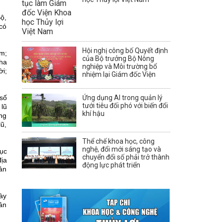
ộ,
có
Hội nghị công bố Quyết định
em;
của Bộ trưởng Bộ Nông
 ha
nghiệp và Môi trường bổ
ời;
nhiệm lại Giám đốc Viện
 số
Ứng dụng AI trong quản lý
tưới tiêu đối phó với biến đổi
lũ
khí hậu
ống
lũ,
Thể chế khoa học, công
nghệ, đổi mới sáng tạo và
ục
chuyển đổi số phải trở thành
địa
động lực phát triển
ản
ày
dân