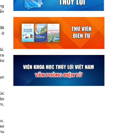
ong
tấn
 đê
ũ ở
i.
 ra
kéo
ục
ức
áo
m,
o,
ao
khu