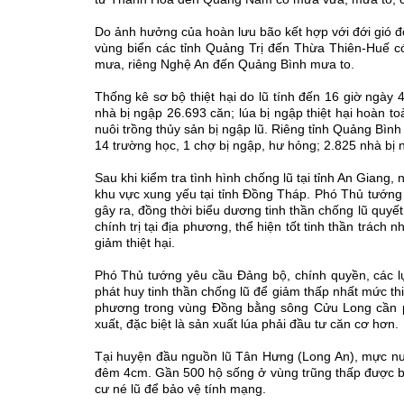
Do ảnh hưởng của hoàn lưu bão kết hợp với đới gió 
vùng biển các tỉnh Quảng Trị đến Thừa Thiên-Huế c
mưa, riêng Nghệ An đến Quảng Bình mưa to.
Thống kê sơ bộ thiệt hại do lũ tính đến 16 giờ ngày
nhà bị ngập 26.693 căn; lúa bị ngập thiệt hại hoàn t
nuôi trồng thủy sản bị ngập lũ. Riêng tỉnh Quảng Bìn
14 trường học, 1 chợ bị ngập, hư hỏng; 2.825 nhà bị n
Sau khi kiểm tra tình hình chống lũ tại tỉnh An Giang
khu vực xung yếu tại tỉnh Đồng Tháp. Phó Thủ tướng
gây ra, đồng thời biểu dương tinh thần chống lũ quyết
chính trị tại địa phương, thể hiện tốt tinh thần trác
giảm thiệt hại.
Phó Thủ tướng yêu cầu Đảng bộ, chính quyền, các lự
phát huy tinh thần chống lũ để giảm thấp nhất mức th
phương trong vùng Đồng bằng sông Cửu Long cần ph
xuất, đặc biệt là sản xuất lúa phải đầu tư căn cơ hơn.
Tại huyện đầu nguồn lũ Tân Hưng (Long An), mực nướ
đêm 4cm. Gần 500 hộ sống ở vùng trũng thấp được bố 
cư né lũ để bảo vệ tính mạng.