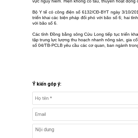
vực nguy hiểm. Hiện không có tàu, thuyền hoạt động
Bộ Y tế có công điện số 6132/CĐ-BYT ngày 3/10/2011
triển khai các biện pháp đối phó với bão số 6; hai t
với bão số 6.
Các tỉnh Đồng bằng sông Cửu Long tiếp tục triển kh
tập trung lực lượng thu hoạch nhanh nông sản, gia c
số 04/TB-PCLB yêu cầu các cơ quan, ban ngành trong t
Ý kiến góp ý: