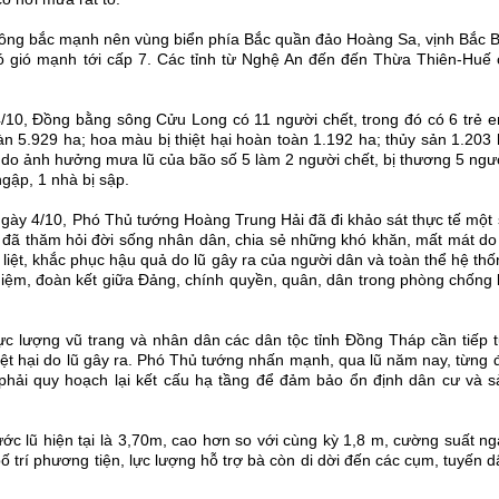
đông bắc mạnh nên vùng biển phía Bắc quần đảo Hoàng Sa, vịnh Bắc B
ó gió mạnh tới cấp 7. Các tỉnh từ Nghệ An đến đến Thừa Thiên-Huế 
 4/10, Đồng bằng sông Cửu Long có 11 người chết, trong đó có 6 trẻ 
oàn 5.929 ha; hoa màu bị thiệt hại hoàn toàn 1.192 ha; thủy sản 1.203
h do ảnh hưởng mưa lũ của bão số 5 làm 2 người chết, bị thương 5 ngư
gập, 1 nhà bị sập.
, ngày 4/10, Phó Thủ tướng Hoàng Trung Hải đã đi khảo sát thực tế một
 đã thăm hỏi đời sống nhân dân, chia sẻ những khó khăn, mất mát do 
 liệt, khắc phục hậu quả do lũ gây ra của người dân và toàn thể hệ th
h nhiệm, đoàn kết giữa Đảng, chính quyền, quân, dân trong phòng chống 
c lượng vũ trang và nhân dân các dân tộc tỉnh Đồng Tháp cần tiếp t
iệt hại do lũ gây ra. Phó Thủ tướng nhấn mạnh, qua lũ năm nay, từng 
ải quy hoạch lại kết cấu hạ tầng để đảm bảo ổn định dân cư và s
c lũ hiện tại là 3,70m, cao hơn so với cùng kỳ 1,8 m, cường suất ng
trí phương tiện, lực lượng hỗ trợ bà còn di dời đến các cụm, tuyến 