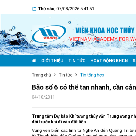
Thứ sáu
,
07/08/2026
5:41:52
GIỚI THIỆU
TIN TỨC
HOẠT ĐỘNG KHCN
S
Trang chủ
Tin tức
Tin tổng hợp
Bão số 6 có thể tan nhanh, cần cản
04/10/2011
Trung tâm Dự báo Khí tượng thủy văn Trung ương nhậ
đới trước khi đi vào đất liền
Vùng ven biển các tỉnh từ Nghệ An đến Quảng Trị từ s
từ Thanh Hóa đến Quảng Nam có mưa vừa, mưa to, có