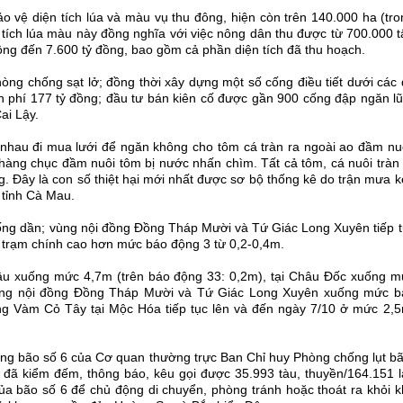
 vệ diện tích lúa và màu vụ thu đông, hiện còn trên 140.000 ha (tr
ện tích lúa màu này đồng nghĩa với việc nông dân thu được từ 700.000 
ồng đến 7.600 tỷ đồng, bao gồm cả phần diện tích đã thu hoạch.
hòng chống sạt lở; đồng thời xây dựng một số cống điều tiết dưới các
nh phí 177 tỷ đồng; đầu tư bán kiên cố được gần 900 cống đập ngăn l
ai Lậy.
 nhau đi mua lưới để ngăn không cho tôm cá tràn ra ngoài ao đầm nuô
 hàng chục đầm nuôi tôm bị nước nhấn chìm. Tất cả tôm, cá nuôi tràn
ng. Đây là con số thiệt hại mới nhất được sơ bộ thống kê do trận mưa 
 tỉnh Cà Mau.
uống dần; vùng nội đồng Đồng Tháp Mười và Tứ Giác Long Xuyên tiếp t
các trạm chính cao hơn mức báo động 3 từ 0,2-0,4m.
âu xuống mức 4,7m (trên báo động 33: 0,2m), tại Châu Đốc xuống m
 vùng nội đồng Đồng Tháp Mười và Tứ Giác Long Xuyên xuống mức b
ông Vàm Cỏ Tây tại Mộc Hóa tiếp tục lên và đến ngày 7/10 ở mức 2,5
ống bão số 6 của Cơ quan thường trực Ban Chỉ huy Phòng chống lụt bã
 đã kiểm đếm, thông báo, kêu gọi được 35.993 tàu, thuyền/164.151 l
 của bão số 6 để chủ động di chuyển, phòng tránh hoặc thoát ra khỏi 