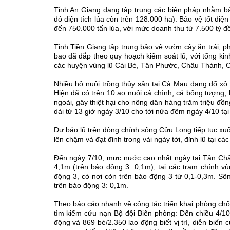
Tỉnh An Giang đang tập trung các biện pháp nhằm bảo
đó diện tích lúa còn trên 128.000 ha). Bảo vệ tốt di
đến 750.000 tấn lúa, với mức doanh thu từ 7.500 tỷ đ
Tỉnh Tiền Giang tập trung bảo vệ vườn cây ăn trái, p
bao đã đắp theo quy hoạch kiểm soát lũ, với tổng ki
các huyện vùng lũ Cái Bè, Tân Phước, Châu Thành, C
Nhiều hộ nuôi trồng thủy sản tại Cà Mau đang đổ xô
Hiện đã có trên 10 ao nuôi cá chình, cá bống tượng,
ngoài, gây thiệt hại cho nông dân hàng trăm triệu đồ
dài từ 13 giờ ngày 3/10 cho tới nửa đêm ngày 4/10 tại
Dự báo lũ trên dòng chính sông Cửu Long tiếp tục x
lên chậm và đạt đỉnh trong vài ngày tới, đỉnh lũ tại 
Đến ngày 7/10, mực nước cao nhất ngày tại Tân Ch
4,1m (trên báo động 3: 0,1m), tại các trạm chính
động 3, có nơi còn trên báo động 3 từ 0,1-0,3m. S
trên báo động 3: 0,1m.
Theo báo cáo nhanh về công tác triển khai phòng ch
tìm kiếm cứu nạn Bộ đội Biên phòng: Đến chiều 4/10
động và 869 bè/2.350 lao động biết vị trí, diễn biến