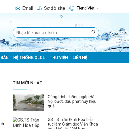
Email
Sơ đồ site
Tiếng Việt
 BẢN
HỆ THỐNG QLCL
THƯ VIỆN
LIÊN HỆ
TIN MỚI NHẤT
Công trình chống ngập Hà
Nội bước đầu phát huy hiệu
quả
GS.TS Trần Đình Hòa tiếp
ỉnh
tục làm Giám đốc Viện Khoa
học Thủy lợi Việt Nam