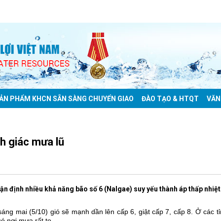
ẢN PHẨM KHCN SẴN SÀNG CHUYỂN GIAO
ĐÀO TẠO & HTQT
VĂN
h giác mưa lũ
n định nhiều khả năng bão số 6 (Nalgae) suy yếu thành áp thấp nhiệt
áng mai (5/10) gió sẽ mạnh dần lên cấp 6, giật cấp 7, cấp 8. Ở các t
 nơi mưa rất to.