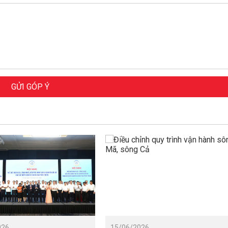
GỬI GÓP Ý
026
15/06/2026