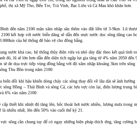
 phố, thị xã Mỹ Tho, Bến Tre, Trà Vinh, Bạc Liêu và Cà Mau khó khăn hơn.
 Bình đến năm 2100 mặn xâm nhập sâu thêm vào đất liền từ 3-9km. Lũ thư
m 2100 kết hợp với nước biển dâng sẽ dẫn đến mực nước dọc sông dâng cao h
 3.000km của hệ thống đê bảo vệ cho đồng bằng.
ụng nước khá cao, hệ thống thủy điện vừa và nhỏ dày đặc theo kết quả tính t
cạnh đó, lũ sẽ lớn hơn dẫn đến diện tích ngập lụt gia tăng từ 4% năm 2050 đến
n sẽ đe dọa trực tiếp vùng đồng bằng với độ xâm nhập khoảng 3km trên sông
g sông Thu Bồn trong năm 2100.
a biến đổi khí hậu khiến dòng chảy các sông thay đổi về lâu dài sẽ ảnh hưởng 
c sông Hồng – Thái Bình và sông Cả, các lưu vực còn lại, điện lượng trung b
và 6% vào năm 2100.
 cấp thiết khi nhiệt độ tăng lên, bốc thoát hơi nước nhiều, lượng mưa trong 
 là nhiều nhất, lên đến 50% vào cuối thế kỷ 21.
vực sông cần chung tay để có ngay những biện pháp thích ứng, tăng cường 