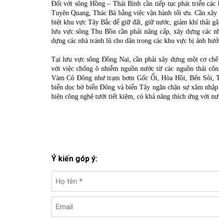
Đối với sông Hồng – Thái Bình cần tiếp tục phát triển các
Tuyên Quang, Thác Bà bằng việc vận hành tối ưu. Cần xâ
biệt khu vực Tây Bắc để giữ đất, giữ nước, giảm khí thải gâ
lưu vực sông Thu Bồn cần phải nâng cấp, xây dựng các nh
dựng các nhà tránh lũ cho dân trong các khu vực bị ảnh hư
Tại lưu vực sông Đồng Nai, cần phải xây dựng một cơ chế
với việc chống ô nhiễm nguồn nước từ các nguồn thải công
Vàm Cỏ Đông như trạm bơm Gốc Ổi, Hòa Hồi, Bến Sỏi, Tr
biển dọc bờ biển Đông và biển Tây ngăn chặn sự xâm nhập 
hiện công nghệ tưới tiết kiệm, có khả năng thích ứng với n
Ý kiến góp ý: