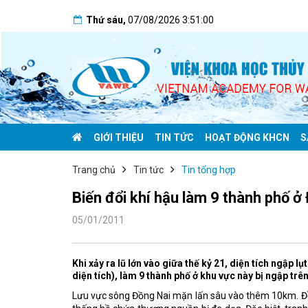
Thứ sáu
,
07/08/2026
3:51:00
GIỚI THIỆU
TIN TỨC
HOẠT ĐỘNG KHCN
S
Trang chủ
Tin tức
Tin tổng hợp
Biến đổi khí hậu làm 9 thành phố ở
05/01/2011
Khi xảy ra lũ lớn vào giữa thế kỷ 21, diện tích ngập 
diện tích), làm 9 thành phố ở khu vực này bị ngập tr
Lưu vực sông Đồng Nai mặn lấn sâu vào thêm 10km. Đồ