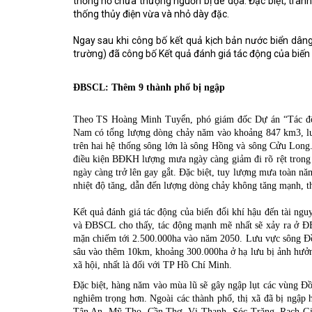
thống hồ chứa thượng nguồn bị đe dọa. Đặc biệt, tranh
thống thủy điện vừa và nhỏ dày đặc.
Ngay sau khi công bố kết quả kịch bản nước biển dâng
trường) đã công bố Kết quả đánh giá tác động của biến 
ĐBSCL: Thêm 9 thành phố bị ngập
Theo TS Hoàng Minh Tuyển, phó giám đốc Dự án “Tác động 
Nam có tổng lượng dòng chảy năm vào khoảng 847 km3, lượ
trên hai hệ thống sông lớn là sông Hồng và sông Cửu Long.
điều kiện BĐKH lượng mưa ngày càng giảm đi rõ rệt trong 
ngày càng trở lên gay gắt. Đặc biệt, tuy lượng mưa toàn nă
nhiệt độ tăng, dẫn đến lượng dòng chảy không tăng mạnh, 
Kết quả đánh giá tác động của biến đổi khí hậu đến tài ng
và ĐBSCL cho thấy, tác động mạnh mẽ nhất sẽ xảy ra ở Đ
mặn chiếm tới 2.500.000ha vào năm 2050. Lưu vực sông Đ
sâu vào thêm 10km, khoảng 300.000ha ở hạ lưu bị ảnh hưởng 
xã hội, nhất là đối với TP Hồ Chí Minh.
Đặc biệt, hàng năm vào mùa lũ sẽ gây ngập lụt các vùng 
nghiêm trọng hơn. Ngoài các thành phố, thị xã đã bị ngậ
Tân An, Mỹ Tho, Cần Thơ, Vị Thanh, Sóc Trăng, Rạch Giá