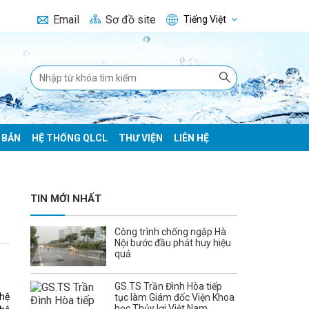
Email
Sơ đồ site
Tiếng Việt
 BẢN
HỆ THỐNG QLCL
THƯ VIỆN
LIÊN HỆ
TIN MỚI NHẤT
Công trình chống ngập Hà
Nội bước đầu phát huy hiệu
quả
GS.TS Trần Đình Hòa tiếp
 hệ
tục làm Giám đốc Viện Khoa
học Thủy lợi Việt Nam