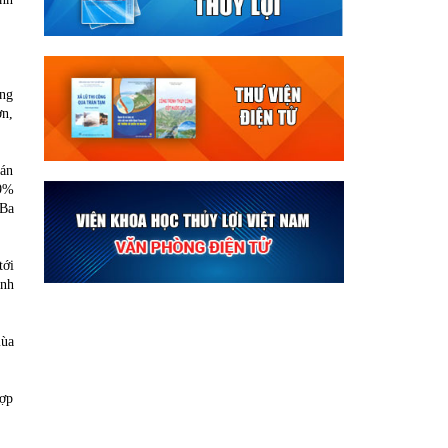
ợng
ơn,
oán
 9%
 Ba
tới
ình
mùa
hợp