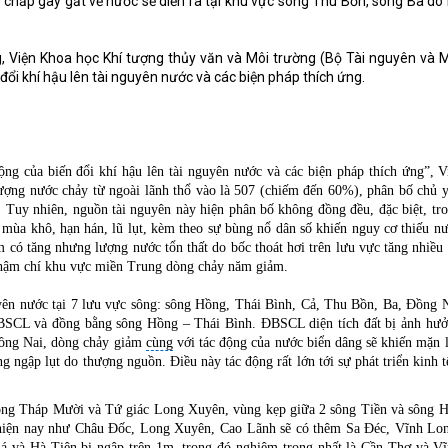
 chấp gay gắt về nước sẽ diễn ra tại khu vực sông Thu Bồn, sông Ba do
, Viện Khoa học Khí tượng thủy văn và Môi trường (Bộ Tài nguyên và 
đổi khí hậu lên tài nguyên nước và các biện pháp thích ứng.
của biến đổi khí hậu lên tài nguyên nước và các biện pháp thích ứng”, V
ng nước chảy từ ngoài lãnh thổ vào là 507 (chiếm đến 60%), phân bố chủ 
 Tuy nhiên, nguồn tài nguyên này hiện phân bố không đồng đều, đặc biệt, tr
mùa khô, hạn hán, lũ lụt, kèm theo sự bùng nổ dân số khiến nguy cơ thiếu n
m có tăng nhưng lượng nước tổn thất do bốc thoát hơi trên lưu vực tăng nhiều
thậm chí khu vực miền Trung dòng chảy năm giảm.
uyên nước tại 7 lưu vực sông: sông Hồng, Thái Bình, Cả, Thu Bồn, Ba, Đồng 
BSCL và đồng bằng sông Hồng – Thái Bình. ĐBSCL diện tích đất bị ảnh hư
ồng Nai, dòng chảy giảm
cùng
với tác động của nước biển dâng sẽ khiến mặn 
ngập lụt do thượng nguồn. Điều này tác động rất lớn tới sự phát triển kinh t
Đồng Tháp Mười và Tứ giác Long Xuyên, vùng kẹp giữa 2 sông Tiền và sông 
p hiện nay như Châu Đốc, Long Xuyên, Cao Lãnh sẽ có thêm Sa Đéc, Vĩnh Lo
 và Hà Tiên bị ngập trên 1m, trong đó nghiêm trọng nhất là Cần Thơ và V