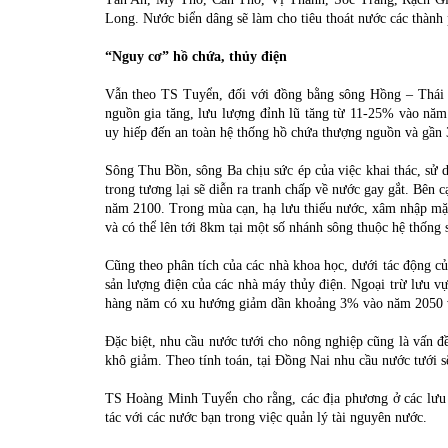
Long. Nước biển dâng sẽ làm cho tiêu thoát nước các thành
“Nguy cơ” hồ chứa, thủy điện
Vẫn theo TS Tuyển, đối với đồng bằng sông Hồng – Thái
nguồn gia tăng, lưu lượng đỉnh lũ tăng từ 11-25% vào nă
uy hiếp đến an toàn hệ thống hồ chứa thượng nguồn và gần
Sông Thu Bồn, sông Ba chịu sức ép của việc khai thác, sử d
trong tương lại sẽ diễn ra tranh chấp về nước gay gắt. Bên 
năm 2100. Trong mùa cạn, hạ lưu thiếu nước, xâm nhập mặ
và có thể lên tới 8km tại một số nhánh sông thuộc hệ thốn
Cũng theo phân tích của các nhà khoa học, dưới tác động củ
sản lượng điện của các nhà máy thủy điện. Ngoại trừ lưu vự
hàng năm có xu hướng giảm dần khoảng 3% vào năm 2050 
Đặc biệt, nhu cầu nước tưới cho nông nghiệp cũng là vấn đề
khô giảm. Theo tính toán, tại Đồng Nai nhu cầu nước tưới sẽ
TS Hoàng Minh Tuyển cho rằng, các địa phương ở các lưu 
tác với các nước bạn trong việc quản lý tài nguyên nước.