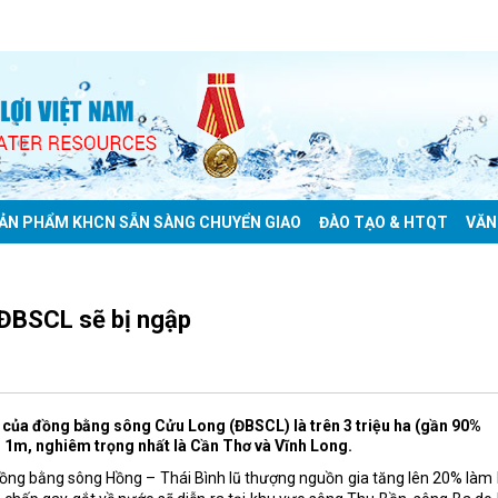
ẢN PHẨM KHCN SẴN SÀNG CHUYỂN GIAO
ĐÀO TẠO & HTQT
VĂN
 ĐBSCL sẽ bị ngập
lụt của đồng bằng sông Cửu Long (ĐBSCL) là trên 3 triệu ha (gần 90%
ên 1m, nghiêm trọng nhất là Cần Thơ và Vĩnh Long.
ng bằng sông Hồng – Thái Bình lũ thượng nguồn gia tăng lên 20% làm