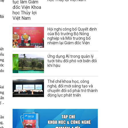
 hệ
Môi
Hội nghị công bố Quyết định
của Bộ trưởng Bộ Nông
nghiệp và Môi trường bổ
nhiệm lại Giám đốc Viện
iệt
yếu
Ứng dụng AI trong quản lý
ong
tưới tiêu đối phó với biến đổi
ước
khí hậu
 do
Thể chế khoa học, công
nghệ, đổi mới sáng tạo và
Nai
chuyển đổi số phải trở thành
ởng
động lực phát triển
lấn
ế -
Hậu
ng,
ĩnh