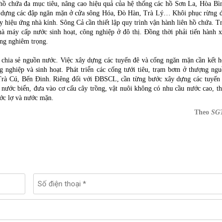
 hồ chứa đa mục tiêu, nâng cao hiệu quả của hệ thống các hồ Sơn La, Hòa Bì
y dựng các đập ngăn mặn ở cửa sông Hóa, Đò Hàn, Trà Lý… Khôi phục rừng 
y hiệu ứng nhà kính. Sông Cả cần thiết lập quy trình vận hành liên hồ chứa. T
à máy cấp nước sinh hoạt, công nghiệp ở đô thị. Đồng thời phải tiến hành 
ởng nghiêm trọng.
 chia sẻ nguồn nước. Việc xây dựng các tuyến đê và cống ngăn mặn cần kết 
 nghiệp và sinh hoạt. Phát triển các cống tưới tiêu, trạm bơm ở thượng ng
à Cú, Bến Đinh. Riêng đối với ĐBSCL, cần từng bước xây dựng các tuyến
nước biển, đưa vào cơ cấu cây trồng, vật nuôi không có nhu cầu nước cao, t
ước lợ và nước mặn.
Theo
SG