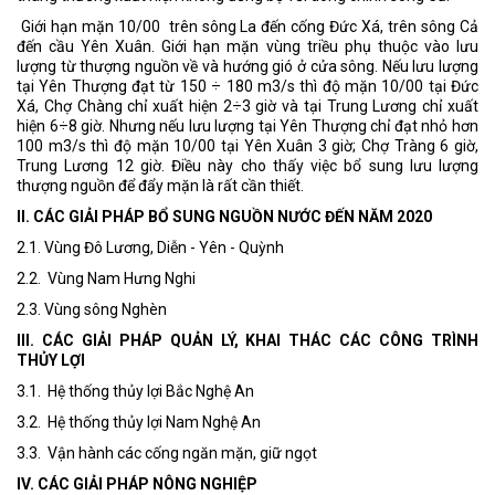
Giới hạn mặn 10/00 trên sông La đến cống Đức Xá, trên sông Cả
đến cầu Yên Xuân. Giới hạn mặn vùng triều phụ thuộc vào lưu
lượng từ thượng nguồn về và hướng gió ở cửa sông. Nếu lưu lượng
tại Yên Thượng đạt từ 150 ÷ 180 m3/s thì độ mặn 10/00 tại Đức
Xá, Chợ Chàng chỉ xuất hiện 2÷3 giờ và tại Trung Lương chỉ xuất
hiện 6÷8 giờ. Nhưng nếu lưu lượng tại Yên Thượng chỉ đạt nhỏ hơn
100 m3/s thì độ mặn 10/00 tại Yên Xuân 3 giờ; Chợ Tràng 6 giờ,
Trung Lương 12 giờ. Điều này cho thấy việc bổ sung lưu lượng
thượng nguồn để đẩy mặn là rất cần thiết.
II. CÁC GIẢI PHÁP BỔ SUNG NGUỒN NƯỚC ĐẾN NĂM 2020
2.1. Vùng Đô Lương, Diễn - Yên - Quỳnh
2.2. Vùng Nam Hưng Nghi
2.3. Vùng sông Nghèn
III. CÁC GIẢI PHÁP QUẢN LÝ, KHAI THÁC CÁC CÔNG TRÌNH
THỦY LỢI
3.1. Hệ thống thủy lợi Bắc Nghệ An
3.2. Hệ thống thủy lợi Nam Nghệ An
3.3. Vận hành các cống ngăn mặn, giữ ngọt
IV. CÁC GIẢI PHÁP NÔNG NGHIỆP