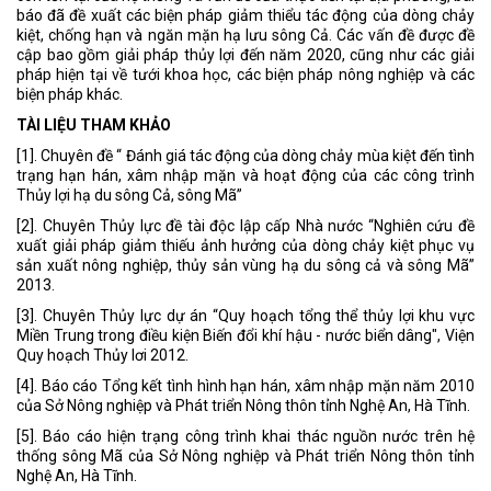
báo đã đề xuất các biện pháp giảm thiểu tác động của dòng chảy
kiệt, chống hạn và ngăn mặn hạ lưu sông Cả. Các vấn đề được đề
cập bao gồm giải pháp thủy lợi đến năm 2020, cũng như các giải
pháp hiện tại về tưới khoa học, các biện pháp nông nghiệp và các
biện pháp khác.
TÀI LIỆU THAM KHẢO
[1]. Chuyên đề “ Đánh giá tác động của dòng chảy mùa kiệt đến tình
trạng hạn hán, xâm nhập mặn và hoạt động của các công trình
Thủy lợi hạ du sông Cả, sông Mã”
[2]. Chuyên Thủy lực đề tài độc lập cấp Nhà nước “Nghiên cứu đề
xuất giải pháp giảm thiếu ảnh hưởng của dòng chảy kiệt phục vụ
sản xuất nông nghiệp, thủy sản vùng hạ du sông cả và sông Mã”
2013.
[3]. Chuyên Thủy lực dự án “Quy hoạch tổng thể thủy lợi khu vực
Miền Trung trong điều kiện Biến đổi khí hậu - nước biển dâng", Viện
Quy hoạch Thủy lơi 2012.
[4]. Báo cáo Tổng kết tình hình hạn hán, xâm nhập mặn năm 2010
của Sở Nông nghiệp và Phát triển Nông thôn tỉnh Nghệ An, Hà Tĩnh.
[5]. Báo cáo hiện trạng công trình khai thác nguồn nước trên hệ
thống sông Mã của Sở Nông nghiệp và Phát triển Nông thôn tỉnh
Nghệ An, Hà Tĩnh.