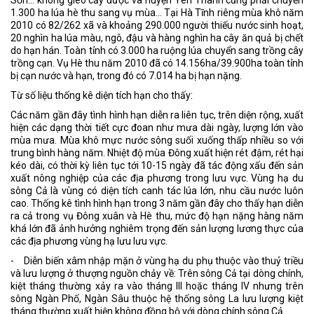
1.300 ha lúa hè thu sang vụ mùa... Tại Hà Tĩnh riêng mùa khô năm
2010 có 82/262 xã và khoảng 290.000 người thiếu nước sinh hoạt,
20 nghìn ha lúa màu, ngô, đậu và hàng nghìn ha cây ăn quả bị chết
do hạn hán. Toàn tỉnh có 3.000 ha ruộng lúa chuyển sang trồng cây
trồng cạn. Vụ Hè thu năm 2010 đã có 14.156ha/39.900ha toàn tỉnh
bị cạn nước và hạn, trong đó có 7.014 ha bị hạn nặng.
Từ số liệu thống kê diện tích hạn cho thấy:
Các năm gần đây tình hình hạn diễn ra liên tục, trên diện rộng, xuất
hiện các dạng thời tiết cực đoan như mưa dài ngày, lượng lớn vào
mùa mưa. Mùa khô mực nước sông suối xuống thấp nhiều so với
trung bình hàng năm. Nhiệt độ mùa Đông xuất hiện rét đậm, rét hại
kéo dài, có thời kỳ liên tục tới 10-15 ngày đã tác động xấu đến sản
xuất nông nghiệp của các địa phương trong lưu vực. Vùng hạ du
sông Cả là vùng có diện tích canh tác lúa lớn, nhu cầu nước luôn
cao. Thống kê tình hình hạn trong 3 năm gần đây cho thấy hạn diễn
ra cả trong vụ Đông xuân và Hè thu, mức độ hạn nặng hàng năm
khá lớn đã ảnh hưởng nghiêm trọng đến sản lượng lương thực của
các địa phương vùng hạ lưu lưu vực.
- Diễn biến xâm nhập mặn ở vùng hạ du phụ thuộc vào thuỷ triều
và lưu lượng ở thượng nguồn chảy về: Trên sông Cả tại dòng chính,
kiệt tháng thường xảy ra vào tháng III hoặc tháng IV nhưng trên
sông Ngàn Phố, Ngàn Sâu thuộc hệ thống sông La lưu lượng kiệt
tháng thường xuất hiện không đồng bộ với dòng chính sông Cả.