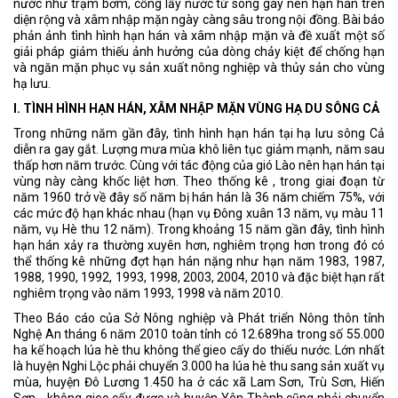
nước như trạm bơm, cống lấy nước từ song gây nên hạn hán trên
diện rộng và xâm nhập mặn ngày càng sâu trong nội đồng. Bài báo
phản ảnh tình hình hạn hán và xâm nhập mặn và đề xuất một số
giải pháp giảm thiếu ảnh hưởng của dòng chảy kiệt để chống hạn
và ngăn mặn phục vụ sản xuất nông nghiệp và thủy sản cho vùng
hạ lưu.
I. TÌNH HÌNH HẠN HÁN, XÂM NHẬP MẶN VÙNG HẠ DU SÔNG CẢ
Trong những năm gần đây, tình hình hạn hán tại hạ lưu sông Cả
diễn ra gay gắt. Lượng mưa mùa khô liên tục giảm mạnh, năm sau
thấp hơn năm trước. Cùng với tác động của gió Lào nên hạn hán tại
vùng này càng khốc liệt hơn. Theo thống kê , trong giai đoạn từ
năm 1960 trở về đây số năm bị hán hán là 36 năm chiếm 75%, với
các mức độ hạn khác nhau (hạn vụ Đông xuân 13 năm, vụ màu 11
năm, vụ Hè thu 12 năm). Trong khoảng 15 năm gần đây, tình hình
hạn hán xảy ra thường xuyên hơn, nghiêm trọng hơn trong đó có
thể thống kê những đợt hạn hán nặng như hạn năm 1983, 1987,
1988, 1990, 1992, 1993, 1998, 2003, 2004, 2010 và đặc biệt hạn rất
nghiêm trọng vào năm 1993, 1998 và năm 2010.
Theo Báo cáo của Sở Nông nghiệp và Phát triển Nông thôn tỉnh
Nghệ An tháng 6 năm 2010 toàn tỉnh có 12.689ha trong số 55.000
ha kế hoạch lúa hè thu không thể gieo cấy do thiếu nước. Lớn nhất
là huyện Nghi Lộc phải chuyển 3.000 ha lúa hè thu sang sản xuất vụ
mùa, huyện Đô Lương 1.450 ha ở các xã Lam Sơn, Trù Sơn, Hiến
Sơn... không gieo cấy được và huyện Yên Thành cũng phải chuyển