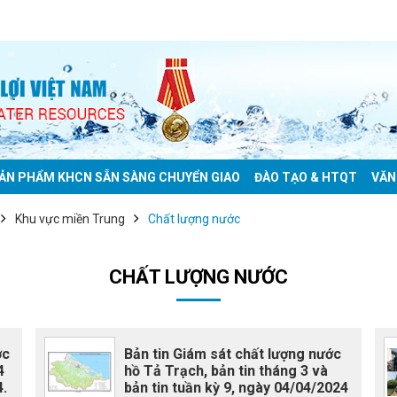
ẢN PHẨM KHCN SẴN SÀNG CHUYỂN GIAO
ĐÀO TẠO & HTQT
VĂN
Khu vực miền Trung
Chất lượng nước
CHẤT LƯỢNG NƯỚC
ớc
Bản tin Giám sát chất lượng nước
4
hồ Tả Trạch, bản tin tháng 3 và
4.
bản tin tuần kỳ 9, ngày 04/04/2024