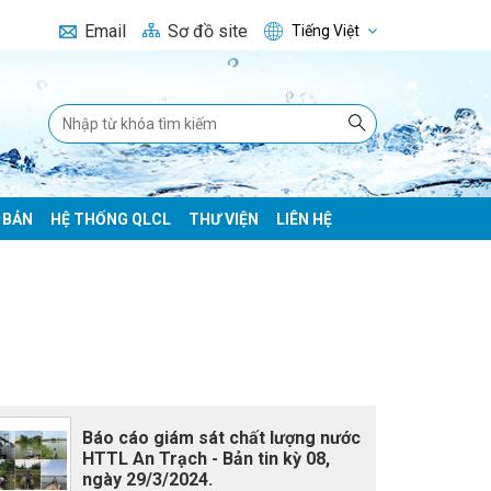
Email
Sơ đồ site
Tiếng Việt
 BẢN
HỆ THỐNG QLCL
THƯ VIỆN
LIÊN HỆ
Báo cáo giám sát chất lượng nước
HTTL An Trạch - Bản tin kỳ 08,
ngày 29/3/2024.