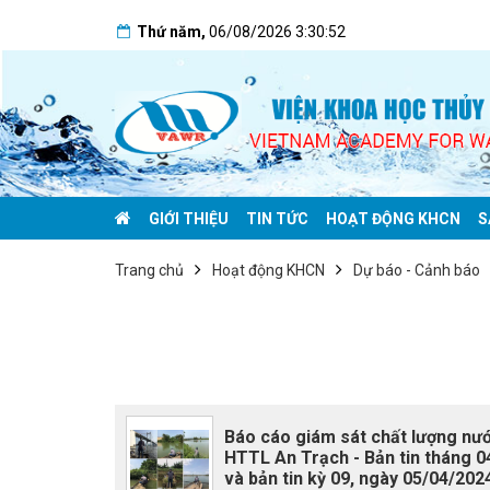
Thứ năm
,
06/08/2026
3:30:52
GIỚI THIỆU
TIN TỨC
HOẠT ĐỘNG KHCN
S
Trang chủ
Hoạt động KHCN
Dự báo - Cảnh báo
Báo cáo giám sát chất lượng nư
HTTL An Trạch - Bản tin tháng 0
và bản tin kỳ 09, ngày 05/04/202