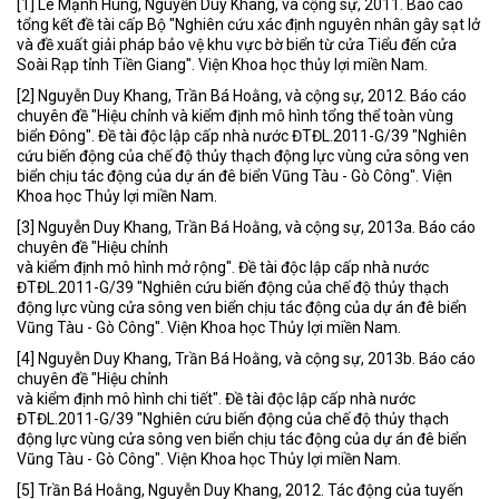
[1] Lê Mạnh Hùng, Nguyễn Duy Khang, và cộng sự, 2011. Báo cáo
tổng kết đề tài cấp Bộ "Nghiên cứu xác định nguyên nhân gây sạt lở
và đề xuất giải pháp bảo vệ khu vực bờ biển từ cửa Tiểu đến cửa
Soài Rạp tỉnh Tiền Giang". Viện Khoa học thủy lợi miền Nam.
[2] Nguyễn Duy Khang, Trần Bá Hoằng, và cộng sự, 2012. Báo cáo
chuyên đề "Hiệu chỉnh và kiểm định mô hình tổng thể toàn vùng
biển Đông". Đề tài độc lập cấp nhà nước ĐTĐL.2011-G/39 "Nghiên
cứu biến động của chế độ thủy thạch động lực vùng cửa sông ven
biển chịu tác động của dự án đê biển Vũng Tàu - Gò Công". Viện
Khoa học Thủy lợi miền Nam.
[3] Nguyễn Duy Khang, Trần Bá Hoằng, và cộng sự, 2013a. Báo cáo
chuyên đề "Hiệu chỉnh
và kiểm định mô hình mở rộng". Đề tài độc lập cấp nhà nước
ĐTĐL.2011-G/39 "Nghiên cứu biến động của chế độ thủy thạch
động lực vùng cửa sông ven biển chịu tác động của dự án đê biển
Vũng Tàu - Gò Công". Viện Khoa học Thủy lợi miền Nam.
[4] Nguyễn Duy Khang, Trần Bá Hoằng, và cộng sự, 2013b. Báo cáo
chuyên đề "Hiệu chỉnh
và kiểm định mô hình chi tiết". Đề tài độc lập cấp nhà nước
ĐTĐL.2011-G/39 "Nghiên cứu biến động của chế độ thủy thạch
động lực vùng cửa sông ven biển chịu tác động của dự án đê biển
Vũng Tàu - Gò Công". Viện Khoa học Thủy lợi miền Nam.
[5] Trần Bá Hoằng, Nguyễn Duy Khang, 2012. Tác động của tuyến