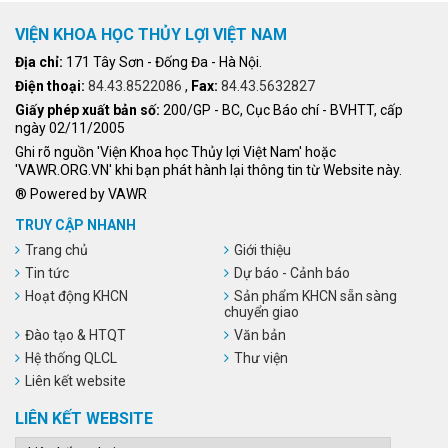
VIỆN KHOA HỌC THỦY LỢI VIỆT NAM
Địa chỉ:
171 Tây Sơn - Đống Đa - Hà Nội.
Điện thoại:
84.43.8522086
,
Fax:
84.43.5632827
Giấy phép xuất bản số:
200/GP - BC, Cục Báo chí - BVHTT, cấp
ngày 02/11/2005
Ghi rõ nguồn 'Viện Khoa học Thủy lợi Việt Nam' hoặc
'VAWR.ORG.VN' khi bạn phát hành lại thông tin từ Website này.
® Powered by VAWR
TRUY CẬP NHANH
Trang chủ
Giới thiệu
Tin tức
Dự báo - Cảnh báo
Hoạt động KHCN
Sản phẩm KHCN sẵn sàng
chuyển giao
Đào tạo & HTQT
Văn bản
Hệ thống QLCL
Thư viện
Liên kết website
LIÊN KẾT WEBSITE