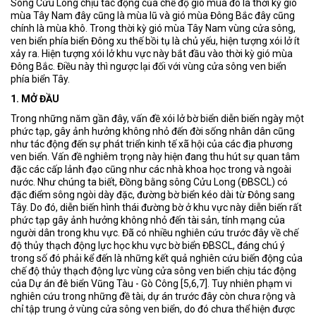
Sông Cửu Long chịu tác động của chế độ gió mùa đó là thời kỳ gió
mùa Tây Nam đây cũng là mùa lũ và gió mùa Đông Bắc đây cũng
chính là mùa khô. Trong thời kỳ gió mùa Tây Nam vùng cửa sông,
ven biển phía biển Đông xu thế bồi tụ là chủ yếu, hiện tượng xói lở ít
xảy ra. Hiện tượng xói lở khu vực này bắt đầu vào thời kỳ gió mùa
Đông Bắc. Điều này thì ngược lại đối với vùng cửa sông ven biển
phía biển Tây.
1. MỞ ĐẦU
Trong những năm gần đây, vấn đề xói lở bờ biển diễn biến ngày một
phức tạp, gây ảnh hưởng không nhỏ đến đời sống nhân dân cũng
như tác động đến sự phát triển kinh tế xã hội của các địa phương
ven biển. Vấn đề nghiêm trọng này hiện đang thu hút sự quan tâm
đặc các cấp lảnh đạo cũng như các nhà khoa học trong và ngoài
nước. Như chúng ta biết, Đồng bằng sông Cửu Long (ĐBSCL) có
đặc điểm sông ngòi dày đặc, đường bờ biển kéo dài từ Đông sang
Tây. Do đó, diễn biến hình thái đường bờ ở khu vực này diễn biến rất
phức tạp gây ảnh hưởng không nhỏ đến tài sản, tính mạng của
người dân trong khu vực. Đã có nhiều nghiên cứu trước đây về chế
độ thủy thạch động lực học khu vực bờ biển ĐBSCL, đáng chú ý
trong số đó phải kể đến là những kết quả nghiên cứu biến động của
chế độ thủy thạch động lực vùng cửa sông ven biển chịu tác động
của Dự án đê biển Vũng Tàu - Gò Công [5,6,7]. Tuy nhiên phạm vi
nghiên cứu trong những đề tài, dự án trước đây còn chưa rộng và
chỉ tập trung ở vùng cửa sông ven biển, do đó chưa thể hiện được