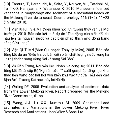
[10]. Tamura, T., Horaguchi, K., Saito, Y., Nguyen, V.L., Tateishi, M.,
Ta, T.K.O., Nanayama, F., Watanabe, K., 2010. Monsoon-influenced
variations in morphology and sediment of a mesotidal beach on
the Mekong River delta coast. Geomorphology 116 (1–2), 11–23
(15 Mar 2010).
[11]. Viện KHKTTV & MT (Viện Khoa học Khí tượng thủy văn và Môi
trường), 2010. Báo cáo kết quả dự án "Tác động của biến đổi khí
hậu lên tài nguyên nước và các biện pháp thích ứng đồng bằng
sông Cửu Long".
[12]. Viện QHTLMN (Viện Qui hoạch Thủy lợi Miền), 2005. Báo cáo
tổng kết dự án “Điều tra cơ bản diễn biến chất lượng nước vùng hạ
lưu hệ thống sông Đồng Nai và sông Sài Gòn”.
[13]. Vũ Kiên Trung, Nguyễn Hữu Nhân, và cộng sự, 2011. Báo cáo
tổng kết đề tài cấp Bộ "Nghiên cứu đề xuất giải pháp tổng hợp khai
thác bền vững các bãi bồi ven biển khu vực từ cửa Tiểu đến cửa
Định An". Trường Đại học thủy lợi Hà Nội.
[14]. Walling DE. 2005. Evaluation and analysis of sediment data
from the Lower Mekong River, Report prepared for the Mekong
River Commission, 61 pp.
[15]. Wang, J.J., Lu, X.X., Kummu, M. 2009. Sediment Load
Estimates and Variations in the Lower Mekong River. River
Research and Applications. John Wiley & Sons, Ltd.