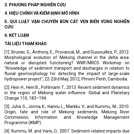
3. PHƯƠNG PHÁP NGHIÊN CỨU
4. HIỆU CHỈNH VÀ KIỂM ĐỊNH MÔ HÌNH
5. QUI LUẬT VẬN CHUYỂN BÙN CÁT VEN BIỂN VÙNG NGHIÊN
CỨU
6. KẾT LUẬN
TÀI LIỆU THAM KHẢO
[1]. Brunier, G., Anthony, E., Provancal, M., and Dussouillez, P., 2012.
Morphological evolution of Mekong channel in the delta area:
natural or disrupted functioning? WWF/MRCS Workshop on
"Knowledge of sediment transport and discharges in relation to
fluvial geomorphology for detecting the impact of large-scale
hydropower project", 22-23rd May, 2012, Phnom Penh, Cambodia.
[2]. Hein H., Hein B., Pohlmann T., 2013. Recent sediment dynamics
in the region of Mekong water influence. Global and Planetary
Change 110, 183–194.
[3]. Juha S., Jorma K., Hannu L., Markku V., and Kummu, M., 2010.
Origin, fate and role of Mekong sediments. Mekong River
Commission, Information and Knowledge Management
Programme (IKMP).
[4]. Kummu, M. and Varis, O., 2007. Sediment-related impacts due