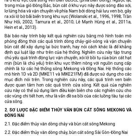
trong mùa gió Đông Bắc, bùn cát ở khu vực này được sóng đào xới,
lơ lửng hóa và vận chuyển về phía Nam bởi dòng hải lưu ven bờ, gây
ra xói lở bờ bãi biển trong khu vực (Wolanski et al., 1996, 1998; Trần
Như Hối, 2002; Tamura et al., 2010; Lê Mạnh Hùng et al., 2011a,
Hein et al., 2013).
Bài báo này trình bày kết quả nghiên cứu bằng mô hình toán mô
phỏng đồng thời các quá trình dòng chảy-gió-sóng và vận chuyển
bùn cát để xây dựng lại bức tranh, hay nói cách khác là để khẳng
định qui luật lặp như trên của hệ thống. Nghiên cứu này tập trung
chủ yếu quá trình động lực vận chuyển, xói lở bồi tụ của bùn cát hạt
mịn (bùn là chủ yếu) trên khu vực thềm nông với nguồn cung cấp
chính là từ các hệ thống sông Mekong và Đồng Nai. Hệ thống các
mô hình 1D và 2D (MIKE11 và MIKE21FM) đã được sử dụng cho các
mục đích nói trên. Trong nghiên cứu này, các quá trình ven biển
được quan tâm hơn các quá trình cửa sông. Kết quả của nghiên
cứu này có thể sử dụng làm điều kiện biên cho các nghiên cứu cho
các vùng chi tiết hơn, như là vấn đề sa bồi của các luồng tàu tại các
cửa sông.
2. SƠ LƯỢC ĐẶC ĐIỂM THỦY VĂN BÙN CÁT SÔNG MEKONG VÀ
ĐỒNG NAI
2.1. Đặc điểm thủy văn dòng chảy và bùn cát sông Mekong
2.2. Đặc điểm thủy văn dòng chảy, bùn cát sông Sài Gòn-Đồng Nai