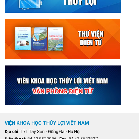
VIỆN KHOA HỌC THỦY LỢI VIỆT NAM
Địa chỉ:
171 Tây Sơn - Đống Đa - Hà Nội.
Điện thoại:
84.43.8522086
,
Fax:
84.43.5632827