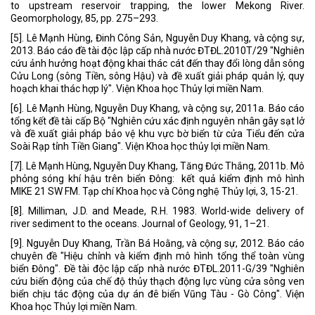
to upstream reservoir trapping, the lower Mekong River.
Geomorphology, 85, pp. 275–293.
[5]. Lê Mạnh Hùng, Đinh Công Sản, Nguyễn Duy Khang, và cộng sự,
2013. Báo cáo đề tài độc lập cấp nhà nước ĐTĐL.2010T/29 "Nghiên
cứu ảnh hưởng hoạt động khai thác cát đến thay đổi lòng dẫn sông
Cửu Long (sông Tiền, sông Hậu) và đề xuất giải pháp quản lý, quy
hoạch khai thác hợp lý".
Viện Khoa học Thủy lợi miền Nam.
[6]. Lê Mạnh Hùng, Nguyễn Duy Khang, và cộng sự, 2011a. Báo cáo
tổng kết đề tài cấp Bộ "Nghiên cứu xác định nguyên nhân gây sạt lở
và đề xuất giải pháp bảo vệ khu vực bờ biển từ cửa Tiểu đến cửa
Soài Rạp tỉnh Tiền Giang". Viện Khoa học thủy lợi miền Nam.
[7]. Lê Mạnh Hùng, Nguyễn Duy Khang, Tăng Đức Thắng, 2011b. Mô
phỏng sóng khí hậu trên biển Đông: kết quả kiểm định mô hình
MIKE 21 SW FM. Tạp chí Khoa học và Công nghệ Thủy lợi, 3, 15-21.
[8]. Milliman, J.D. and Meade, R.H. 1983. World-wide delivery of
river sediment to the oceans. Journal of Geology, 91, 1–21.
[9]. Nguyễn Duy Khang, Trần Bá Hoằng, và cộng sự, 2012. Báo cáo
chuyên đề "Hiệu chỉnh và kiểm định mô hình tổng thể toàn vùng
biển Đông". Đề tài độc lập cấp nhà nước ĐTĐL.2011-G/39 "Nghiên
cứu biến động của chế độ thủy thạch động lực vùng cửa sông ven
biển chịu tác động của dự án đê biển Vũng Tàu - Gò Công". Viện
Khoa học Thủy lợi miền Nam.