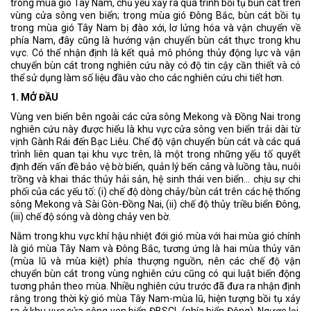
trong mùa gió Tây Nam, chủ yếu xảy ra quá trình bồi tụ bùn cát trên
vùng cửa sông ven biển; trong mùa gió Đông Bắc, bùn cát bồi tụ
trong mùa gió Tây Nam bị đào xới, lơ lửng hóa và vận chuyển về
phía Nam, đây cũng là hướng vận chuyển bùn cát thực trong khu
vực. Có thể nhận định là kết quả mô phỏng thủy động lực và vận
chuyển bùn cát trong nghiên cứu này có độ tin cậy cần thiết và có
thể sử dụng làm số liệu đầu vào cho các nghiên cứu chi tiết hơn.
1. MỞ ĐẦU
Vùng ven biển bên ngoài các cửa sông Mekong và Đồng Nai trong
nghiên cứu này được hiểu là khu vực cửa sông ven biển trải dài từ
vịnh Gành Rái đến Bạc Liêu. Chế độ vận chuyển bùn cát và các quá
trình liên quan tại khu vực trên, là một trong những yếu tố quyết
định đến vấn đề bảo vệ bờ biển, quản lý bến cảng và luồng tàu, nuôi
trồng và khai thác thủy hải sản, hệ sinh thái ven biển... chịu sự chi
phối của các yếu tố: (i) chế độ dòng chảy/bùn cát trên các hệ thống
sông Mekong và Sài Gòn-Đồng Nai, (ii) chế độ thủy triều biển Đông,
(iii) chế độ sóng và dòng chảy ven bờ.
Nằm trong khu vực khí hậu nhiệt đới gió mùa với hai mùa gió chính
là gió mùa Tây Nam và Đông Bắc, tương ứng là hai mùa thủy văn
(mùa lũ và mùa kiệt) phía thượng nguồn, nên các chế độ vận
chuyển bùn cát trong vùng nghiên cứu cũng có qui luật biến động
tương phản theo mùa. Nhiều nghiên cứu trước đã đưa ra nhận định
rằng trong thời kỳ gió mùa Tây Nam-mùa lũ, hiện tượng bồi tụ xảy
ra ở khu vực cửa sông ven biển ĐBSCL (phía biển Đông). Ngược lại,