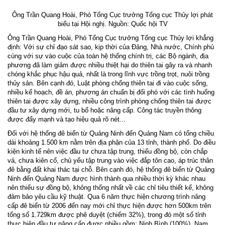
Ông Trần Quang Hoài, Phó Tổng Cục trưởng Tổng cục Thủy lợi phát
biểu tại Hội nghị. Nguồn: Quốc hội TV
Ông Trần Quang Hoài, Phó Tổng Cục trưởng Tổng cục Thủy lợi khẳng
định: Với sự chỉ đạo sát sao, kịp thời của Đảng, Nhà nước, Chính phủ
cùng với sự vào cuộc của toàn hệ thống chính trị, các Bộ ngành, địa
phương đã làm giảm được nhiều thiệt hại do thiên tai gây ra và nhanh
chóng khắc phục hậu quả, nhất là trong lĩnh vực trồng trọt, nuôi trồng
thủy sản. Bên cạnh đó, Luật phòng chống thiên tai đi vào cuộc sống,
nhiều kế hoạch, đề án, phương án chuẩn bị đối phó với các tình huống
thiên tai được xây dựng, nhiều công trình phòng chống thiên tai được
đầu tư xây dựng mới, tu bổ hoặc nâng cấp. Công tác truyền thông
được đẩy mạnh và tạo hiệu quả rõ nét...
Đối với hệ thống đê biển từ Quảng Ninh đến Quảng Nam có tổng chiều
dài khoảng 1.500 km nằm trên địa phận của 13 tỉnh, thành phố. Do điều
kiện kinh tế nên việc đầu tư chưa tập trung, thiếu đồng bộ, còn chắp
vá, chưa kiên cố, chủ yếu tập trung vào việc đắp tôn cao, áp trúc thân
đê bằng đất khai thác tại chỗ. Bên cạnh đó, hệ thống đê biển từ Quảng
Ninh đến Quảng Nam được hình thành qua nhiều thời kỳ khác nhau
nên thiếu sự đồng bộ, không thống nhất về các chỉ tiêu thiết kế, không
đảm bảo yêu cầu kỹ thuật. Qua 6 năm thực hiện chương trình nâng
cấp đê biển từ 2006 đến nay mới chỉ thực hiện được hơn 500km trên
tổng số 1.729km được phê duyệt (chiếm 32%), trong đó một số tỉnh
thực hiện đầu tư nâng cấp được nhiều gồm: Ninh Bình (100%), Nam