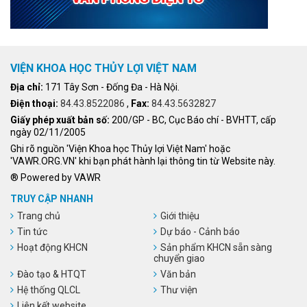
VIỆN KHOA HỌC THỦY LỢI VIỆT NAM
Địa chỉ:
171 Tây Sơn - Đống Đa - Hà Nội.
Điện thoại:
84.43.8522086
,
Fax:
84.43.5632827
Giấy phép xuất bản số:
200/GP - BC, Cục Báo chí - BVHTT, cấp
ngày 02/11/2005
Ghi rõ nguồn 'Viện Khoa học Thủy lợi Việt Nam' hoặc
'VAWR.ORG.VN' khi bạn phát hành lại thông tin từ Website này.
® Powered by VAWR
TRUY CẬP NHANH
Trang chủ
Giới thiệu
Tin tức
Dự báo - Cảnh báo
Hoạt động KHCN
Sản phẩm KHCN sẵn sàng
chuyển giao
Đào tạo & HTQT
Văn bản
Hệ thống QLCL
Thư viện
Liên kết website