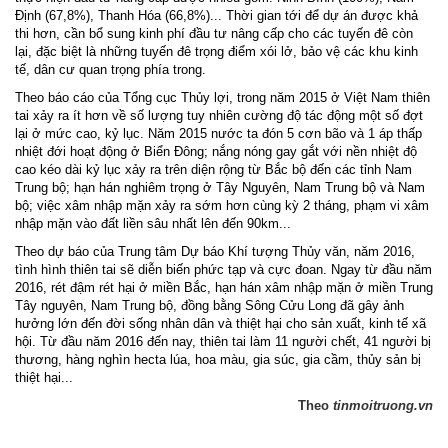
Định (67,8%), Thanh Hóa (66,8%)... Thời gian tới để dự án được khả
thi hơn, cần bổ sung kinh phí đầu tư nâng cấp cho các tuyến đê còn
lại, đặc biệt là những tuyến đê trọng điểm xói lở, bảo vệ các khu kinh
tế, dân cư quan trọng phía trong.
Theo báo cáo của Tổng cục Thủy lợi, trong năm 2015 ở Việt Nam thiên
tai xảy ra ít hơn về số lượng tuy nhiên cường độ tác động một số đợt
lại ở mức cao, kỷ lục. Năm 2015 nước ta đón 5 cơn bão và 1 áp thấp
nhiệt đới hoạt động ở Biển Đông; nắng nóng gay gắt với nền nhiệt độ
cao kéo dài kỷ lục xảy ra trên diện rộng từ Bắc bộ đến các tỉnh Nam
Trung bộ; hạn hán nghiêm trọng ở Tây Nguyên, Nam Trung bộ và Nam
bộ; việc xâm nhập mặn xảy ra sớm hơn cùng kỳ 2 tháng, phạm vi xâm
nhập mặn vào đất liền sâu nhất lên đến 90km...
Theo dự báo của Trung tâm Dự báo Khí tượng Thủy văn, năm 2016,
tình hình thiên tai sẽ diễn biến phức tạp và cực đoan. Ngay từ đầu năm
2016, rét đậm rét hại ở miền Bắc, hạn hán xâm nhập mặn ở miền Trung
Tây nguyên, Nam Trung bộ, đồng bằng Sông Cửu Long đã gây ảnh
hưởng lớn đến đời sống nhân dân và thiệt hại cho sản xuất, kinh tế xã
hội. Từ đầu năm 2016 đến nay, thiên tai làm 11 người chết, 41 người bị
thương, hàng nghìn hecta lúa, hoa màu, gia súc, gia cầm, thủy sản bị
thiệt hại...
Theo
tinmoitruong.vn