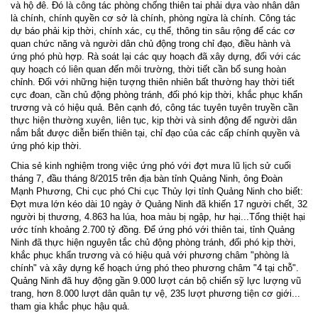
và hộ đê. Đó là công tác phòng chống thiên tai phải dựa vào nhân dân
là chính, chính quyền cơ sở là chính, phòng ngừa là chính. Công tác
dự báo phải kịp thời, chính xác, cụ thể, thông tin sâu rộng để các cơ
quan chức năng và người dân chủ động trong chỉ đạo, điều hành và
ứng phó phù hợp. Rà soát lại các quy hoạch đã xây dựng, đối với các
quy hoạch có liên quan đến môi trường, thời tiết cần bổ sung hoàn
chỉnh. Đối với những hiện tượng thiên nhiên bất thường hay thời tiết
cực đoan, cần chủ động phòng tránh, đối phó kịp thời, khắc phục khẩn
trương và có hiệu quả. Bên cạnh đó, công tác tuyên tuyên truyền cần
thực hiện thường xuyên, liên tục, kịp thời và sinh động để người dân
nắm bắt được diễn biến thiên tại, chỉ đạo của các cấp chính quyền và
ứng phó kịp thời.
Chia sẻ kinh nghiệm trong việc ứng phó với đợt mưa lũ lịch sử cuối
tháng 7, đầu tháng 8/2015 trên địa bàn tỉnh Quảng Ninh, ông Đoàn
Mạnh Phương, Chi cục phó Chi cục Thủy lợi tỉnh Quảng Ninh cho biết:
Đợt mưa lớn kéo dài 10 ngày ở Quảng Ninh đã khiến 17 người chết, 32
người bị thương, 4.863 ha lúa, hoa màu bị ngập, hư hại...Tổng thiệt hại
ước tính khoảng 2.700 tỷ đồng. Để ứng phó với thiên tai, tỉnh Quảng
Ninh đã thực hiện nguyên tắc chủ động phòng tránh, đối phó kịp thời,
khắc phục khẩn trương và có hiệu quả với phương châm "phòng là
chính" và xây dựng kế hoạch ứng phó theo phương châm "4 tại chỗ".
Quảng Ninh đã huy động gần 9.000 lượt cán bộ chiến sỹ lực lượng vũ
trang, hơn 8.000 lượt dân quân tự vệ, 235 lượt phương tiện cơ giới...
tham gia khắc phục hậu quả.