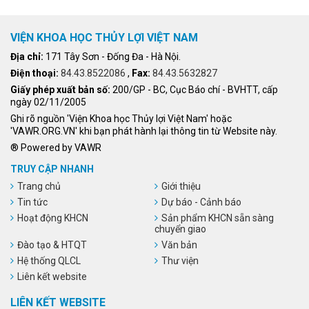
VIỆN KHOA HỌC THỦY LỢI VIỆT NAM
Địa chỉ:
171 Tây Sơn - Đống Đa - Hà Nội.
Điện thoại:
84.43.8522086
,
Fax:
84.43.5632827
Giấy phép xuất bản số:
200/GP - BC, Cục Báo chí - BVHTT, cấp
ngày 02/11/2005
Ghi rõ nguồn 'Viện Khoa học Thủy lợi Việt Nam' hoặc
'VAWR.ORG.VN' khi bạn phát hành lại thông tin từ Website này.
® Powered by VAWR
TRUY CẬP NHANH
Trang chủ
Giới thiệu
Tin tức
Dự báo - Cảnh báo
Hoạt động KHCN
Sản phẩm KHCN sẵn sàng
chuyển giao
Đào tạo & HTQT
Văn bản
Hệ thống QLCL
Thư viện
Liên kết website
LIÊN KẾT WEBSITE