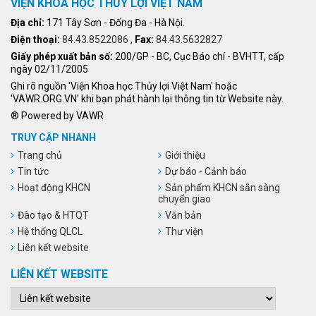
VIỆN KHOA HỌC THỦY LỢI VIỆT NAM
Địa chỉ:
171 Tây Sơn - Đống Đa - Hà Nội.
Điện thoại:
84.43.8522086
,
Fax:
84.43.5632827
Giấy phép xuất bản số:
200/GP - BC, Cục Báo chí - BVHTT, cấp
ngày 02/11/2005
Ghi rõ nguồn 'Viện Khoa học Thủy lợi Việt Nam' hoặc
'VAWR.ORG.VN' khi bạn phát hành lại thông tin từ Website này.
® Powered by VAWR
TRUY CẬP NHANH
Trang chủ
Giới thiệu
Tin tức
Dự báo - Cảnh báo
Hoạt động KHCN
Sản phẩm KHCN sẵn sàng
chuyển giao
Đào tạo & HTQT
Văn bản
Hệ thống QLCL
Thư viện
Liên kết website
LIÊN KẾT WEBSITE