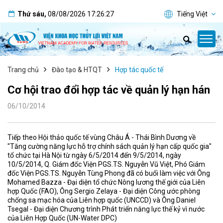
Thứ sáu
,
08/08/2026
17:26:27
Tiếng Việt
Trang chủ
Đào tạo & HTQT
Hợp tác quốc tế
Cơ hội trao đổi hợp tác về quản lý hạn hán
06/10/2014
Tiếp theo Hội thảo quốc tế vùng Châu Á - Thái Bình Dương về
"Tăng cường năng lực hỗ trợ chính sách quản lý hạn cấp quốc gia"
tổ chức tại Hà Nội từ ngày 6/5/2014 đến 9/5/2014, ngày
10/5/2014, Q. Giám đốc Viện PGS.TS. Nguyễn Vũ Việt, Phó Giám
đốc Viện PGS.TS. Nguyễn Tùng Phong đã có buổi làm việc với Ông
Mohamed Bazza - Đại diện tổ chức Nông lương thế giới của Liên
hợp Quốc (FAO), Ông Sergio Zelaya - Đại diện Công ước phòng
chống sa mạc hóa của Liên hợp quốc (UNCCD) và Ông Daniel
Tsegal - Đại diện Chương trình Phát triển năng lực thế kỷ vì nước
của Liên Hợp Quốc (UN-Water DPC)