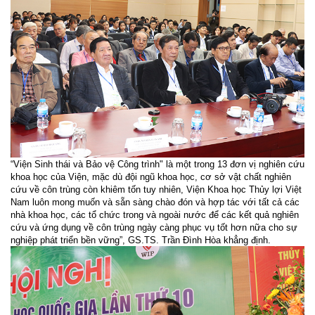
“Viện Sinh thái và Bảo vệ Công trình" là một trong 13 đơn vị nghiên cứu
khoa học của Viện, mặc dù đội ngũ khoa học, cơ sở vật chất nghiên
cứu về côn trùng còn khiêm tốn tuy nhiên, Viện Khoa học Thủy lợi Việt
Nam luôn mong muốn và sẵn sàng chào đón và hợp tác với tất cả các
nhà khoa học, các tổ chức trong và ngoài nước để các kết quả nghiên
cứu và ứng dụng về côn trùng ngày càng phục vụ tốt hơn nữa cho sự
nghiệp phát triển bền vững”, GS.TS. Trần Đình Hòa khẳng định.