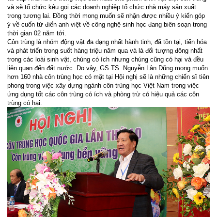
và sẽ tổ chức kêu gọi các doanh nghiệp tổ chức nhà máy sản xuất
trong tương lai. Đồng thời mong muốn sẽ nhận được nhiều ý kiến góp
ý về cuốn từ điển anh việt về công nghệ sinh học đang biên soạn trong
thời gian 02 năm tới.
Côn trùng là nhóm động vật đa dạng nhất hành tinh, đã tồn tại, tiến hóa
và phát triển trong suốt hàng triệu năm qua và là đối tượng đông nhất
trong các loài sinh vật, chúng có ích nhưng chúng cũng có hại và đều
liên quan đến đất nước. Do vậy, GS.TS. Nguyễn Lân Dũng mong muốn
hơn 160 nhà côn trùng học có mặt tại Hội nghị sẽ là những chiến sĩ tiên
phong trong việc xây dựng ngành côn trùng học Việt Nam trong việc
ứng dụng tốt các côn trùng có ích và phòng trừ có hiệu quả các côn
trùng có hại.