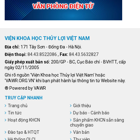
VIỆN KHOA HỌC THỦY LỢI VIỆT NAM
Địa chỉ:
171 Tây Sơn - Đống Đa - Hà Nội.
Điện thoại:
84.43.8522086
,
Fax:
84.43.5632827
Giấy phép xuất bản số:
200/GP - BC, Cục Báo chí - BVHTT, cấp
ngày 02/11/2005
Ghi rõ nguồn 'Viện Khoa học Thủy lợi Việt Nam' hoặc
'VAWR.ORG.VN' khi bạn phát hành lại thông tin từ Website này.
® Powered by VAWR
TRUY CẬP NHANH
Trang chủ
Giới thiệu
Tin tức
Dự báo - Cảnh báo
Hoạt động KHCN
Sản phẩm KHCN sẵn sàng
chuyển giao
Đào tạo & HTQT
Văn bản
Hệ thống QLCL
Thư viện