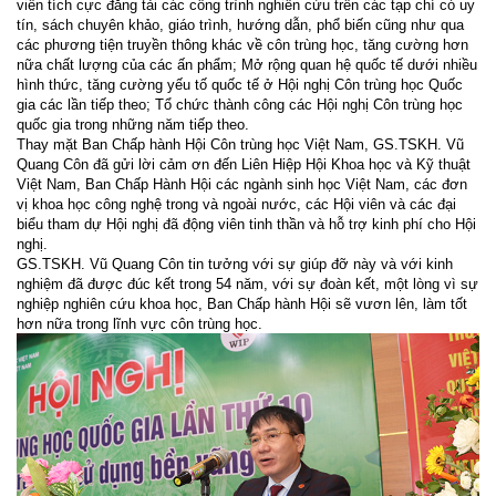
viên tích cực đăng tải các công trình nghiên cứu trên các tạp chí có uy
tín, sách chuyên khảo, giáo trình, hướng dẫn, phổ biến cũng như qua
các phương tiện truyền thông khác về côn trùng học, tăng cường hơn
nữa chất lượng của các ấn phẩm; Mở rộng quan hệ quốc tế dưới nhiều
hình thức, tăng cường yếu tố quốc tế ở Hội nghị Côn trùng học Quốc
gia các lần tiếp theo; Tổ chức thành công các Hội nghị Côn trùng học
quốc gia trong những năm tiếp theo.
Thay mặt Ban Chấp hành Hội Côn trùng học Việt Nam, GS.TSKH. Vũ
Quang Côn đã gửi lời cảm ơn đến Liên Hiệp Hội Khoa học và Kỹ thuật
Việt Nam, Ban Chấp Hành Hội các ngành sinh học Việt Nam, các đơn
vị khoa học công nghệ trong và ngoài nước, các Hội viên và các đại
biểu tham dự Hội nghị đã động viên tinh thần và hỗ trợ kinh phí cho Hội
nghị.
GS.TSKH. Vũ Quang Côn tin tưởng với sự giúp đỡ này và với kinh
nghiệm đã được đúc kết trong 54 năm, với sự đoàn kết, một lòng vì sự
nghiệp nghiên cứu khoa học, Ban Chấp hành Hội sẽ vươn lên, làm tốt
hơn nữa trong lĩnh vực côn trùng học.