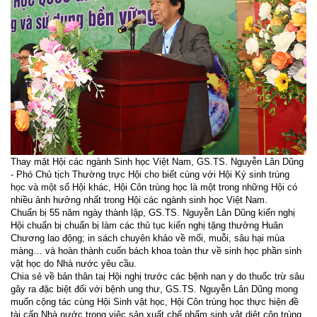
Thay mặt Hội các ngành Sinh học Việt Nam, GS.TS. Nguyễn Lân Dũng
- Phó Chủ tịch Thường trực Hội cho biết cùng với Hội Ký sinh trùng
học và một số Hội khác, Hội Côn trùng học là một trong những Hội có
nhiều ảnh hưởng nhất trong Hội các ngành sinh học Việt Nam.
Chuẩn bị 55 năm ngày thành lập, GS.TS. Nguyễn Lân Dũng kiến nghị
Hội chuẩn bị chuẩn bị làm các thủ tục kiến nghị tặng thưởng Huân
Chương lao động; in sách chuyên khảo về mối, muỗi, sâu hại mùa
màng… và hoàn thành cuốn bách khoa toàn thư về sinh học phần sinh
vật học do Nhà nước yêu cầu.
Chia sẻ về bản thân taị Hội nghị trước các bệnh nan y do thuốc trừ sâu
gây ra đặc biệt đối với bệnh ung thư, GS.TS. Nguyễn Lân Dũng mong
muốn cộng tác cùng Hội Sinh vật học, Hội Côn trùng học thực hiện đề
tài cấp Nhà nước trong việc sản xuất chế phẩm sinh vật diệt côn trùng