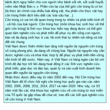
bệnh dịch nguy hiểm cho con người như bệnh sốt rét, sốt xuất huyết,
viêm não Nhật Bản v..v. Phần còn lại của thế giới côn trùng là có lợi
(là thức ăn chính của nhiều loài động vật, thụ phấn cho thực vật hay
côn trùng thiên địch tiêu diệt các loài sâu hại…).
Côn trùng có vai trò rất quan trọng trong tự nhiên và phát triển kinh tế
- xã hội của loài người. Côn trùng học (môn khoa học sinh học về thế
giới côn trùng) là lĩnh vực khoa học hiện nay đang được cả thế giới
quan tâm nghiên cứu và phát triển để phục vụ đời sống con người,
bảo vệ đa dạng sinh học ở các hệ sinh thái tự nhiên nói riêng và trái
đất nói chung.
Việt Nam được thiên nhiên ban tặng một nguồn tài nguyên côn trùng
vô cùng phong phú, đa dạng về chủng loại. Nguồn tài nguyên này cần
được nghiên cứu và khai thác hợp lý để phục vụ phát triển bền vững
nền kinh tế đất nước. Hiện nay, ở Việt Nam có hàng ngàn cán bộ với
trình độ đại học trở lên đang hoạt động ở các lĩnh vực nghiên cứu
phát triển, giáo dục và đào tạo, quản lý và sản xuất kinh doanh liên
quan đến nguồn tài nguyên côn trùng.
Nhận thức được điều này từ năm 2002 đến nay, Hội Côn trùng học
Việt Nam đã tổ chức hội nghị côn trùng học quốc gia vào các năm
2002, 2005, 2008, 2011, 2014, 2017 và năm 2020. Như vậy, cứ 03
năm một lần các nhà khoa học nghiên cứu về côn trùng từ mọi miền
của Tổ quốc lại gặp nhau để chia sẻ, trao đổi các kết quả nghiên cứu
về côn trùng ở Việt Nam.