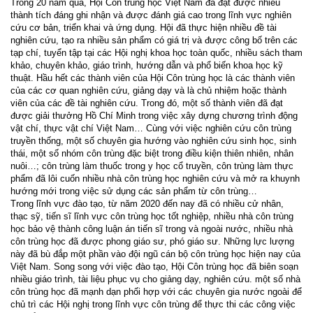
Trong 20 năm qua, Hội Côn trùng học Việt Nam đã đạt được nhiều
thành tích đáng ghi nhận và được đánh giá cao trong lĩnh vực nghiên
cứu cơ bản, triển khai và ứng dụng. Hội đã thực hiện nhiều đề tài
nghiên cứu, tạo ra nhiều sản phẩm có giá trị và được công bố trên các
tạp chí, tuyển tập tại các Hội nghị khoa học toàn quốc, nhiều sách tham
khảo, chuyên khảo, giáo trình, hướng dẫn và phổ biến khoa học kỹ
thuật. Hầu hết các thành viên của Hội Côn trùng học là các thành viên
của các cơ quan nghiên cứu, giảng dạy và là chủ nhiệm hoặc thành
viên của các đề tài nghiên cứu. Trong đó, một số thành viên đã đạt
được giải thưởng Hồ Chí Minh trong việc xây dựng chương trình động
vật chí, thực vật chí Việt Nam… Cùng với việc nghiên cứu côn trùng
truyền thống, một số chuyên gia hướng vào nghiên cứu sinh học, sinh
thái, một số nhóm côn trùng đặc biệt trong điều kiện thiên nhiên, nhân
nuôi…; côn trùng làm thuốc trong y học cổ truyền, côn trùng làm thực
phẩm đã lôi cuốn nhiều nhà côn trùng học nghiên cứu và mở ra khuynh
hướng mới trong việc sử dụng các sản phẩm từ côn trùng…
Trong lĩnh vực đào tạo, từ năm 2020 đến nay đã có nhiều cử nhân,
thạc sỹ, tiến sĩ lĩnh vực côn trùng học tốt nghiệp, nhiều nhà côn trùng
học bảo vệ thành công luận án tiến sĩ trong và ngoài nước, nhiều nhà
côn trùng học đã được phong giáo sư, phó giáo sư. Những lực lượng
này đã bù đắp một phần vào đội ngũ cán bộ côn trùng học hiện nay của
Việt Nam. Song song với việc đào tạo, Hội Côn trùng học đã biên soạn
nhiều giáo trình, tài liệu phục vụ cho giảng dạy, nghiên cứu. một số nhà
côn trùng học đã mạnh dạn phối hợp với các chuyên gia nước ngoài để
chủ trì các Hội nghị trong lĩnh vực côn trùng để thực thi các công việc