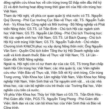
đông nghiên cứu khoa học về côn trùng trong 02 thập niên đầu thế kỷ
21 và định hướng hoạt động trong thời gian tới của Hội côn trùng học
Việt Nam.
Tham dự Hội nghị, về phía cơ quan quản lý nhà nước có TS. Nguyễn
Quý Dương - Phó Cục trưởng Cục Bảo vệ Thực vật, TS. Nguyễn Tuấn
Anh - Vụ Khoa học Công nghệ và Môi trường - Bộ Nông nghiệp và Phát
triển Nông thôn; GS.TS. Lê Trần Bình - Chủ tịch Hội các ngành sinh
học Việt Nam; GS.TS. Nguyễn Lân Dũng - Phó Chủ tịch Thường trực
Hội các ngành sinh học Việt Nam; GS.TS. Lê Bách Quang - Chủ tịch
Hội Ký sinh trùng Việt Nam; GS.TS. Nguyễn Tuấn Anh - Chủ nhiệm
Chương trình KH&CN phục vụ xây dựng Nông thôn mới; Ông Nguyễn
Văn Sơn - Quyền Chủ tịch kiêm Tổng thư ký Hội Doanh nghiệp sản
xuất và kinh doanh thuốc Bảo vệ Thực vật Việt Nam; TS. Lê Lân -
Giám đốc NXB Nông nghiệp.
Ngoài ra, Hội nghị còn có sự tham dự của các GS, TS trong Ban chấp
hành Hội Côn trùng học Việt Nam; các nhà quản lý, các Viện nghiên
cứu như: Viện Bảo vệ Thực vật, Viện Sốt rét Ký sinh trùng, Côn trùng
Trung ương, Viện Khoa học Lâm nghiệp Việt Nam, Viện Khoa học Nông
nghiệp Việt Nam, Viện Sinh thái và Tài nguyên sinh vật… và các nhà
khoa học, các cán bộ nghiên cứu trẻ thuộc các Trường Đại học, Viện
nghiên cứu trên cả nước.
Về phía Viện Khoa học Thủy lợi Việt Nam có GS.TS. Trần Đình Hòa -
Phó Giám đốc Viện, PGS.TS. Nguyễn Tùng Phong - Phó Giám đốc
Viện; lãnh đạo và các cán bộ khoa học của Viện Sinh thái và Bảo vệ
Công trình.