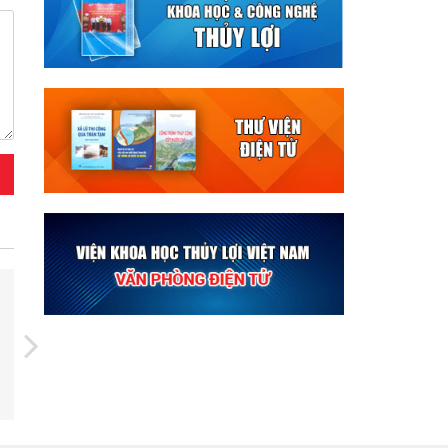
04/08/2025
Hướng dẫn việc cung cấp, đăng
tải thông tin về đấu thầu và
mẫu hồ sơ đấu thầu trên Hệ
thống mạng đấu thầu quốc gia
79/TT-BTC