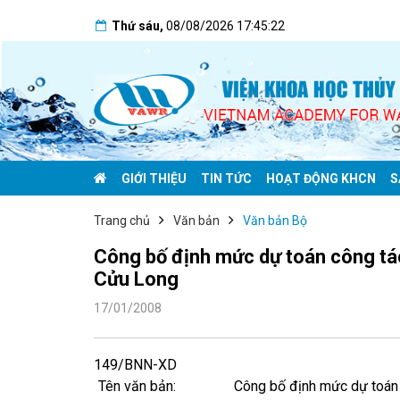
Thứ sáu
,
08/08/2026
17:45:23
GIỚI THIỆU
TIN TỨC
HOẠT ĐỘNG KHCN
S
Trang chủ
Văn bản
Văn bản Bộ
Công bố định mức dự toán công tá
Cửu Long
17/01/2008
149/BNN-XD
Tên văn bản:
Công bố định mức dự toán