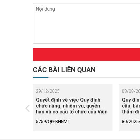
CÁC BÀI LIÊN QUAN
29/12/2025
08/08/2
Quyết định về việc Quy định
Quy địn
chức năng, nhiệm vụ, quyền
cầu, bá
hạn và cơ cấu tổ chức của Viện
thẩm đị
Khoa học Thủy lợi Việt Nam
tình hì
5759/QĐ-BNNMT
80/2025
đấu thầ