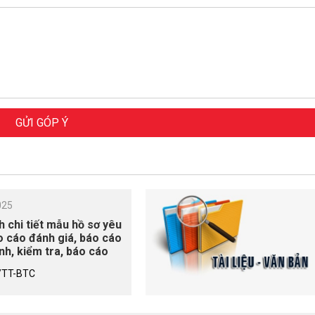
GỬI GÓP Ý
025
h chi tiết mẫu hồ sơ yêu
o cáo đánh giá, báo cáo
nh, kiểm tra, báo cáo
nh thực hiện hoạt động
/TT-BTC
u