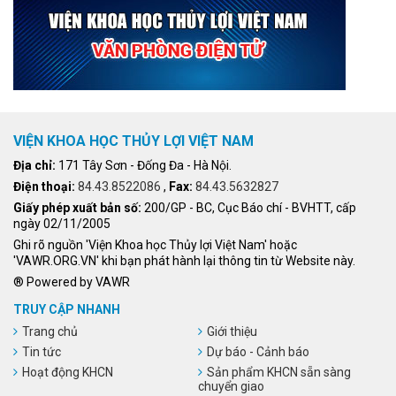
VIỆN KHOA HỌC THỦY LỢI VIỆT NAM
Địa chỉ:
171 Tây Sơn - Đống Đa - Hà Nội.
Điện thoại:
84.43.8522086
,
Fax:
84.43.5632827
Giấy phép xuất bản số:
200/GP - BC, Cục Báo chí - BVHTT, cấp
ngày 02/11/2005
Ghi rõ nguồn 'Viện Khoa học Thủy lợi Việt Nam' hoặc
'VAWR.ORG.VN' khi bạn phát hành lại thông tin từ Website này.
® Powered by VAWR
TRUY CẬP NHANH
Trang chủ
Giới thiệu
Tin tức
Dự báo - Cảnh báo
Hoạt động KHCN
Sản phẩm KHCN sẵn sàng
chuyển giao