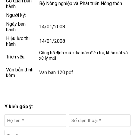
Cơ quan ban
Bộ Nông nghiệp và Phát triển Nông thôn
hành:
Người ký:
Ngày ban
14/01/2008
hành:
Hiệu lực thi
14/01/2008
hành:
Công bố định mức dự toán điều tra, khảo sát và
Trích yếu:
xử lý mối
Văn bản đính
Van ban 120.pdf
kèm
Ý kiến góp ý: