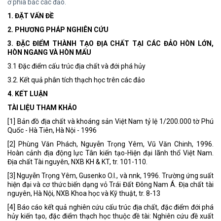
ở phía bắc các đảo.
1. ĐẶT VẤN ĐỀ
2. PHƯƠNG PHÁP NGHIÊN CỨU
3. ĐẶC ĐIỂM THÀNH TẠO ĐỊA CHẤT TẠI CÁC ĐẢO HÒN LỚN,
HÒN NGANG VÀ HÒN MẤU
3.1 Đặc điểm cấu trúc địa chất và đới phá hủy
3.2. Kết quả phân tích thạch học trên các đảo
4. KẾT LUẬN
TÀI LIỆU THAM KHẢO
[1] Bản đồ địa chất và khoáng sản Việt Nam tỷ lệ 1/200.000 tờ Phú
Quốc - Hà Tiên, Hà Nội - 1996
[2] Phùng Văn Phách, Nguyễn Trọng Yêm, Vũ Văn Chinh, 1996.
Hoàn cảnh địa động lực Tân kiến tạo-Hiện đại lãnh thổ Việt Nam.
Địa chất Tài nguyên, NXB KH & KT, tr. 101-110.
[3] Nguyễn Trọng Yêm, Gusenko O.I., và nnk, 1996. Trường ứng suất
hiện đại và cơ thức biến dạng vỏ Trái Đất Đông Nam Á. Địa chất tài
nguyên, Hà Nội, NXB Khoa học và Kỹ thuật, tr. 8-13
[4] Báo cáo kết quả nghiên cứu cấu trúc địa chất, đặc điểm đới phá
hủy kiến tạo, đặc điểm thạch học thuộc đề tài: Nghiên cứu đề xuất