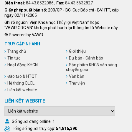
Điện thoại:
84.43.8522086
,
Fax:
84.43.5632827
Giấy phép xuất bản số:
200/GP - BC, Cục Báo chí - BVHTT, cấp
ngày 02/11/2005
Ghi rõ nguồn 'Viện Khoa học Thủy lợi Việt Nam' hoặc
'VAWR.ORG.VN' khi bạn phát hành lại thông tin từ Website này.
® Powered by VAWR
TRUY CẬP NHANH
Trang chủ
Giới thiệu
Tin tức
Dự báo - Cảnh báo
Hoạt động KHCN
Sản phẩm KHCN sẵn sàng
chuyển giao
Đào tạo & HTQT
Văn bản
Hệ thống QLCL
Thư viện
Liên kết website
LIÊN KẾT WEBSITE
Số người đang online:
1
Tổng số người truy cập:
54,816,390