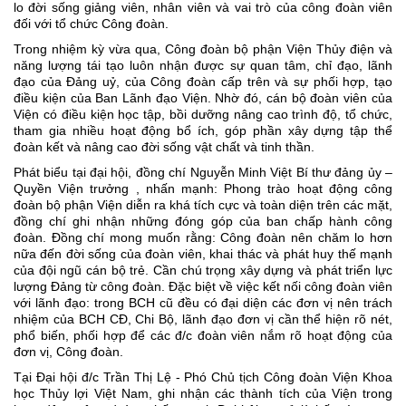
lo đời sống giảng viên, nhân viên và vai trò của công đoàn viên
đối với tổ chức Công đoàn.
Trong nhiệm kỳ vừa qua, Công đoàn bộ phận Viện Thủy điện và
năng lượng tái tạo luôn nhận được sự quan tâm, chỉ đạo, lãnh
đạo của Đảng uỷ, của Công đoàn cấp trên và sự phối hợp, tạo
điều kiện của Ban Lãnh đạo Viện. Nhờ đó, cán bộ đoàn viên của
Viện có điều kiện học tập, bồi dưỡng nâng cao trình độ, tổ chức,
tham gia nhiều hoạt động bổ ích, góp phần xây dựng tập thể
đoàn kết và nâng cao đời sống vật chất và tinh thần.
Phát biểu tại đại hội, đồng chí Nguyễn Minh Việt Bí thư đảng ủy –
Quyền Viện trưởng , nhấn mạnh: Phong trào hoạt động công
đoàn bộ phận Viện diễn ra khá tích cực và toàn diện trên các mặt,
đồng chí ghi nhận những đóng góp của ban chấp hành công
đoàn. Đồng chí mong muốn rằng: Công đoàn nên chăm lo hơn
nữa đến đời sống của đoàn viên, khai thác và phát huy thế mạnh
của đội ngũ cán bộ trẻ. Cần chú trọng xây dựng và phát triển lực
lượng Đảng từ công đoàn. Đặc biệt về việc kết nối công đoàn viên
với lãnh đạo: trong BCH cũ đều có đại diện các đơn vị nên trách
nhiệm của BCH CĐ, Chi Bộ, lãnh đạo đơn vị cần thể hiện rõ nét,
phổ biến, phối hợp để các đ/c đoàn viên nắm rõ hoạt động của
đơn vị, Công đoàn.
Tại Đại hội đ/c Trần Thị Lệ - Phó Chủ tịch Công đoàn Viện Khoa
học Thủy lợi Việt Nam, ghi nhận các thành tích của Viện trong