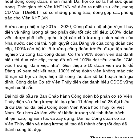
hoạt động công đoàn, nhấn mạnh Đại hội cơ sở là hết sức quan
trọng. Thời gian tới Viện KHTLVN sẽ diễn ra nhiều sự kiện, mong
CĐ Viện TĐ&NLTT sẽ có những phòng trào, đóng góp các phòng
trào cho Viện KHTLVN.
Bước sang nhiệm kỳ 2015 – 2020, Công đoàn bộ phận Viện Thủy
điện và năng lượng tái tạo phấn đấu tốt các chỉ tiêu: 100% đoàn
viên được phổ biến, quán triệt các chủ trương chính sách của
Nhà nước, các chỉ thị, Nghị quyết của Đảng và của công đoàn các
cấp, 100% cán bộ từ tổ trưởng công đoàn trở lên được tập huấn
nghiệp vụ công tác công đoàn. Có trên 90% đoàn viên đạt danh
hiệu thi đua các cấp, trong đó nữ có 100% đạt tiêu chuẩn: “Giỏi
việc trường, đảm việc nhà”. Giới thiệu 5-10 đoàn viên ưu tú để
Đảng uỷ xem xét kết nạp, 100% công đoàn viên không mắc các
tệ nạn xã hội và thực hiện tốt công tác dân số kế hoạch hoá gia
đình. Công đoàn Cơ sở Viện Thủy điện đạt danh hiệu CĐCS vững
mạnh xuất sắc.
Đại hội đã bầu ra Ban Chấp hành Công đoàn bộ phận cơ sở Viện
Thủy điện và năng lượng tái tạo gồm 11 đồng chí và 25 đại biểu
đi dự Đại hội đại biểu Công đoàn Viện Khoa học Thủy lợi Việt
Nam. Sau hơn 4h làm việc rất khẩn trương với tinh thần trách
nhiệm cao, nghiêm túc và xây dựng, Đại hội Công đoàn cơ sở
Viện Thủy điện và năng lượng tái tạo đã thành công tốt đẹp đã
thành công tốt đẹp.
Theo www.ihr.org.vn