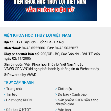
VIỆN KHOA HỌC THỦY LỢI VIỆT NAM
Địa chỉ:
171 Tây Sơn - Đống Đa - Hà Nội.
Điện thoại:
84.43.8522086
,
Fax:
84.43.5632827
Giấy phép xuất bản số:
200/GP - BC, Cục Báo chí - BVHTT, cấp
ngày 02/11/2005
Ghi rõ nguồn 'Viện Khoa học Thủy lợi Việt Nam' hoặc
'VAWR.ORG.VN' khi bạn phát hành lại thông tin từ Website này.
® Powered by VAWR
TRUY CẬP NHANH
Trang chủ
Giới thiệu
Tin tức
Dự báo - Cảnh báo
Hoạt động KHCN
Sản phẩm KHCN sẵn sàng
chuyển giao
Đào tạo & HTQT
Văn bản