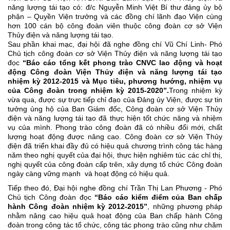
năng lượng tái tạo có: đ/c Nguyễn Minh Việt Bí thư đảng ủy bộ
phận – Quyền Viện trưởng và các đồng chí lãnh đạo Viện cùng
hơn 100 cán bộ công đoàn viên thuộc công đoàn cơ sở Viện
Thủy điện và năng lượng tái tạo.
Sau phần khai mạc, đại hội đã nghe đồng chí Vũ Chí Linh- Phó
Chủ tịch công đoàn cơ sở Viện Thủy điện và năng lượng tái tạo
đọc
“Báo cáo tổng kết phong trào CNVC lao động và hoạt
động Công đoàn Viện Thủy điện và năng lượng tái tạo
nhiệm kỳ 2012-2015 và Mục tiêu, phương hướng, nhiệm vụ
của Công đoàn trong nhiệm kỳ 2015-2020”.
Trong nhiệm kỳ
vừa qua, được sự trực tiếp chỉ đạo của Đảng ủy Viện, được sự tin
tưởng ủng hộ của Ban Giám đốc, Công đoàn cơ sở Viện Thủy
điện và năng lượng tái tạo đã thực hiện tốt chức năng và nhiệm
vụ của mình. Phong trào công đoàn đã có nhiều đổi mới, chất
lượng hoạt động được nâng cao. Công đoàn cơ sở Viện Thủy
điện đã triển khai đầy đủ có hiệu quả chương trình công tác hàng
năm theo nghị quyết của đại hội, thực hiện nghiêm túc các chỉ thị,
nghị quyết của công đoàn cấp trên, xây dựng tổ chức Công đoàn
ngày càng vững mạnh và hoạt động có hiệu quả.
Tiếp theo đó, Đại hội nghe đồng chí Trần Thị Lan Phương - Phó
Chủ tịch Công đoàn đọc
“Báo cáo kiểm điểm của Ban chấp
hành Công đoàn nhiệm kỳ 2012-2015”
, những phương pháp
nhằm nâng cao hiệu quả hoạt động của Ban chấp hành Công
đoàn trong công tác tổ chức, công tác phong trào cũng như chăm