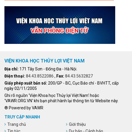
VIỆN KHOA HỌC THỦY LỢI VIỆT NAM
Địa chỉ:
171 Tây Sơn - Đống Đa - Hà Nội.
Điện thoại:
84.43.8522086
,
Fax:
84.43.5632827
Giấy phép xuất bản số:
200/GP - BC, Cục Báo chí - BVHTT, cấp
ngày 02/11/2005
Ghi rõ nguồn 'Viện Khoa học Thủy lợi Việt Nam' hoặc
'VAWR.ORG.VN' khi bạn phát hành lại thông tin từ Website này.
® Powered by VAWR
TRUY CẬP NHANH
Trang chủ
Giới thiệu
Tin tức
Dự báo - Cảnh báo