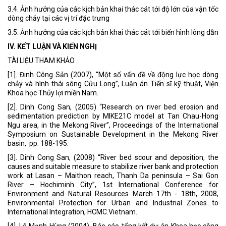
3.4. Ảnh hưởng của các kịch bản khai thác cát tới độ lớn của vận tốc
dòng chảy tại các vị trí đặc trưng
3.5. Ảnh hưởng của các kịch bản khai thác cát tới biến hình lòng dẫn
IV. KẾT LUẬN VÀ KIẾN NGHỊ
TÀI LIỆU THAM KHẢO
[1]. Đinh Công Sản (2007), “Một số vấn đề về động lực học dòng
chảy và hình thái sông Cửu Long”, Luận án Tiến sĩ kỹ thuật, Viện
Khoa học Thủy lợi miền Nam.
[2]. Dinh Cong San, (2005) “Research on river bed erosion and
sedimentation prediction by MIKE21C model at Tan Chau-Hong
Ngu area, in the Mekong River”, Proceedings of the International
Symposium on Sustainable Development in the Mekong River
basin, pp. 188-195.
[3]. Dinh Cong San, (2008) “River bed scour and deposition, the
causes and suitable measure to stabilize river bank and protection
work at Lasan – Maithon reach, Thanh Da peninsula – Sai Gon
River – Hochiminh City”, 1st International Conference for
Environment and Natural Resources March 17th - 18th, 2008,
Environmental Protection for Urban and Industrial Zones to
International Integration, HCMC.Vietnam.
[4]. Lê Mạnh Hùng (2004), Báo cáo tổng kết dự án Khoa học công