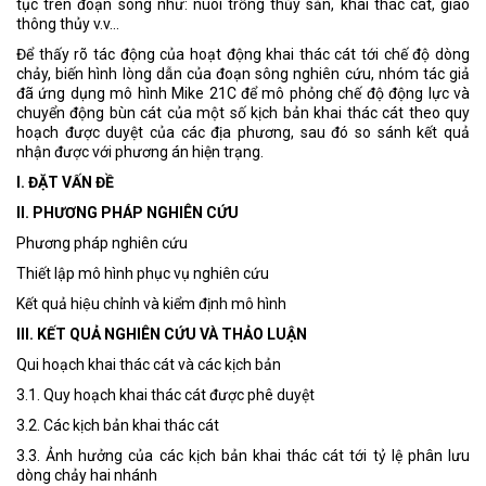
tục trên đoạn sông như: nuôi trồng thủy sản, khai thác cát, giao
thông thủy v.v…
Để thấy rõ tác động của hoạt động khai thác cát tới chế độ dòng
chảy, biến hình lòng dẫn của đoạn sông nghiên cứu, nhóm tác giả
đã ứng dụng mô hình Mike 21C để mô phỏng chế độ động lực và
chuyển động bùn cát của một số kịch bản khai thác cát theo quy
hoạch được duyệt của các địa phương, sau đó so sánh kết quả
nhận được với phương án hiện trạng.
I. ĐẶT VẤN ĐỀ
II. PHƯƠNG PHÁP NGHIÊN CỨU
Phương pháp nghiên cứu
Thiết lập mô hình phục vụ nghiên cứu
Kết quả hiệu chỉnh và kiểm định mô hình
III. KẾT QUẢ NGHIÊN CỨU VÀ THẢO LUẬN
Qui hoạch khai thác cát và các kịch bản
3.1. Quy hoạch khai thác cát được phê duyệt
3.2. Các kịch bản khai thác cát
3.3. Ảnh hưởng của các kịch bản khai thác cát tới tỷ lệ phân lưu
dòng chảy hai nhánh