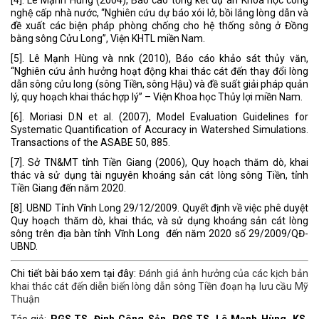
nghệ cấp nhà nước, “Nghiên cứu dự báo xói lở, bồi lắng lòng dẫn và
đề xuất các biện pháp phòng chống cho hệ thống sông ở Đồng
bằng sông Cửu Long”, Viện KHTL miền Nam.
[5]. Lê Mạnh Hùng và nnk (2010), Báo cáo khảo sát thủy văn,
“Nghiên cứu ảnh hưởng hoạt động khai thác cát đến thay đổi lòng
dẫn sông cửu long (sông Tiền, sông Hậu) và đề suất giải pháp quản
lý, quy hoạch khai thác hợp lý” – Viện Khoa học Thủy lợi miền Nam.
[6]. Moriasi D.N et al. (2007), Model Evaluation Guidelines for
Systematic Quantification of Accuracy in Watershed Simulations.
Transactions of the ASABE 50, 885.
[7]. Sở TN&MT tỉnh Tiền Giang (2006), Quy hoạch thăm dò, khai
thác và sử dụng tài nguyên khoáng sản cát lòng sông Tiền, tỉnh
Tiền Giang đến năm 2020.
[8]. UBND Tỉnh Vĩnh Long 29/12/2009. Quyết định về việc phê duyệt
Quy hoạch thăm dò, khai thác, và sử dụng khoáng sản cát lòng
sông trên địa bàn tỉnh Vĩnh Long đến năm 2020 số 29/2009/QĐ-
UBND.
Chi tiết bài báo xem tại đây:
Đánh giá ảnh hưởng của các kịch bản
khai thác cát đến diễn biến lòng dẫn sông Tiền đoạn hạ lưu cầu Mỹ
Thuận
Tác giả:
PGS.TS. Đinh Công Sản, PGS.TS. Lê Mạnh Hùng, KS.