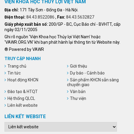
VIỆN KHOA HỌC THỦY LỢI VIỆT NAM
Địa chỉ:
171 Tây Sơn - Đống Đa - Hà Nội.
Điện thoại:
84.43.8522086
,
Fax:
84.43.5632827
Giấy phép xuất bản số:
200/GP - BC, Cục Báo chí - BVHTT, cấp
ngày 02/11/2005
Ghi rõ nguồn 'Viện Khoa học Thủy lợi Việt Nam' hoặc
'VAWR.ORG.VN' khi bạn phát hành lại thông tin từ Website này.
® Powered by VAWR
TRUY CẬP NHANH
Trang chủ
Giới thiệu
Tin tức
Dự báo - Cảnh báo
Hoạt động KHCN
Sản phẩm KHCN sẵn sàng
chuyển giao
Đào tạo & HTQT
Văn bản
Hệ thống QLCL
Thư viện
Liên kết website
LIÊN KẾT WEBSITE