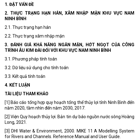
1. ĐẶT VẤN ĐỀ
2. THỰC TRẠNG HẠN HÁN, XÂM NHẬP MẶN KHU VỰC NAM
NINH BÌNH
2.1. Thực trạng hạn hán
2.2. Thực trạng xâm nhập mặn
3. ĐÁNH GIÁ KHẢ NĂNG NGĂN MẶN, HỚT NGỌT CỦA CÔNG
TRÌNH ÂU KIM ĐÀI ĐỐI VỚI KHU VỰC NAM NINH BÌNH
3.1. Phương pháp tính toán
3.2. Dữ liệu sử dụng cho tính toán
3.3. Kết quả tính toán
4. KẾT LUẬN
TÀI LIỆU THAM KHẢO
[1] Báo cáo tổng hợp quy hoạch tổng thể thủy lợi tỉnh Ninh Bình đến
năm 2020, tầm nhìn đến năm 2030, 2017.
[2] Viện Quy hoạch thủy lợi. Bản tin dự báo nguồn nước sông Hoàng
Long, 2021.
[3] DHI Water & Environment, 2000. MIKE 11 A Modelling System
for Rivers and Channels. Reference Manual and User Guide.