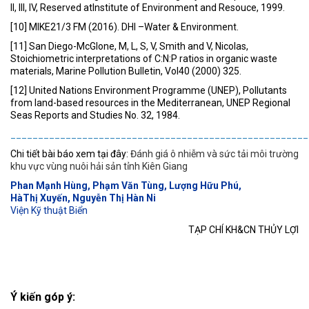
II, III, IV, Reserved atInstitute of Environment and Resouce, 1999.
[10] MIKE21/3 FM (2016). DHI –Water & Environment.
[11] San Diego-McGlone, M, L, S, V, Smith and V, Nicolas,
Stoichiometric interpretations of C:N:P ratios in organic waste
materials, Marine Pollution Bulletin, Vol40 (2000) 325.
[12] United Nations Environment Programme (UNEP), Pollutants
from land-based resources in the Mediterranean, UNEP Regional
Seas Reports and Studies No. 32, 1984.
______________________________________________________
Chi tiết bài báo xem tại đây:
Đánh giá ô nhiễm và sức tải môi trường
khu vực vùng nuôi hải sản tỉnh Kiên Giang
Phan Mạnh Hùng, Phạm Văn Tùng, Lượng Hữu Phú,
HàThị Xuyến, Nguyễn Thị Hàn Ni
Viện Kỹ thuật Biển
TẠP CHÍ KH&CN THỦY LỢI
Ý kiến góp ý: