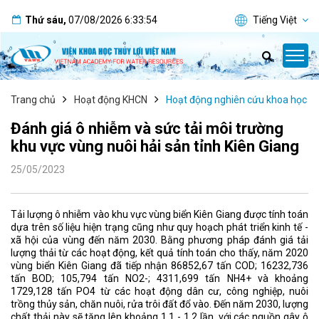
Thứ sáu
,
07/08/2026
6:33:55
Tiếng Việt
Trang chủ
Hoạt động KHCN
Hoạt động nghiên cứu khoa học
Đánh giá ô nhiễm và sức tải môi trường
khu vực vùng nuôi hải sản tỉnh Kiên Giang
25/05/2023
Tải lượng ô nhiễm vào khu vực vùng biển Kiên Giang được tính toán
dựa trên số liệu hiện trạng cũng như quy hoạch phát triển kinh tế -
xã hội của vùng đến năm 2030. Bằng phương pháp đánh giá tải
lượng thải từ các hoạt động, kết quả tính toán cho thấy, năm 2020
vùng biển Kiên Giang đã tiếp nhận 86852,67 tấn COD; 16232,736
tấn BOD; 105,794 tấn NO2-; 4311,699 tấn NH4+ và khoảng
1729,128 tấn PO4 từ các hoạt động dân cư, công nghiệp, nuôi
trồng thủy sản, chăn nuôi, rửa trôi đất đổ vào. Đến năm 2030, lượng
chất thải này sẽ tăng lên khoảng 1,1 - 1,2 lần, với các nguồn gây ô