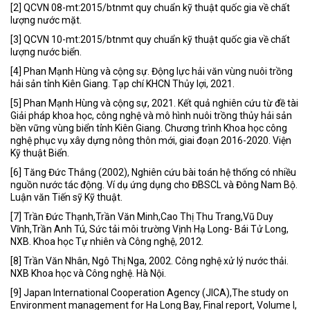
[2] QCVN 08-mt:2015/btnmt quy chuẩn kỹ thuật quốc gia về chất
lượng nước mặt.
[3] QCVN 10-mt:2015/btnmt quy chuẩn kỹ thuật quốc gia về chất
lượng nước biển.
[4] Phan Mạnh Hùng và cộng sự. Động lực hải văn vùng nuôi trồng
hải sản tỉnh Kiên Giang. Tạp chí KHCN Thủy lợi, 2021.
[5] Phan Mạnh Hùng và cộng sự, 2021. Kết quả nghiên cứu từ đề tài
Giải pháp khoa học, công nghệ và mô hình nuôi trồng thủy hải sản
bền vững vùng biển tỉnh Kiên Giang. Chương trình Khoa học công
nghệ phục vụ xây dựng nông thôn mới, giai đoạn 2016-2020. Viện
Kỹ thuật Biển.
[6] Tăng Đức Thắng (2002), Nghiên cứu bài toán hệ thống có nhiều
nguồn nước tác động. Ví dụ ứng dụng cho ĐBSCL và Đông Nam Bộ.
Luận văn Tiến sỹ Kỹ thuật.
[7] Trần Đức Thạnh,Trần Văn Minh,Cao Thị Thu Trang,Vũ Duy
Vĩnh,Trần Anh Tú, Sức tải môi trường Vịnh Hạ Long- Bái Tử Long,
NXB. Khoa học Tự nhiên và Công nghệ, 2012.
[8] Trần Văn Nhân, Ngô Thị Nga, 2002. Công nghệ xử lý nước thải.
NXB Khoa học và Công nghệ. Hà Nội.
[9] Japan International Cooperation Agency (JICA),The study on
Environment management for Ha Long Bay, Final report, Volume I,