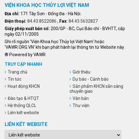
VIỆN KHOA HỌC THỦY LỢI VIỆT NAM
Địa chỉ:
171 Tây Sơn - Đống Đa - Hà Nội.
Điện thoại:
84.43.8522086
,
Fax:
84.43.5632827
Giấy phép xuất bản số:
200/GP - BC, Cục Báo chí - BVHTT, cấp
ngày 02/11/2005
Ghi rõ nguồn 'Viện Khoa học Thủy lợi Việt Nam' hoặc
'VAWR.ORG.VN' khi bạn phát hành lại thông tin từ Website này.
® Powered by VAWR
TRUY CẬP NHANH
Trang chủ
Giới thiệu
Tin tức
Dự báo - Cảnh báo
Hoạt động KHCN
Sản phẩm KHCN sẵn sàng
chuyển giao
Đào tạo & HTQT
Văn bản
Hệ thống QLCL
Thư viện
Liên kết website
LIÊN KẾT WEBSITE