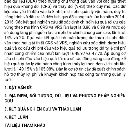
bao dữ liệu (DEA) theo hướng chú trọng đầu vào với các giả thiết
hiệu quả không đổi (CRS) và thay đổi (VRS) theo quy mô. Các dữ
liệu của yếu tố đầu vào là 8 nhóm chi phí quản lý vận hành, duy tu
công trình và đầu ra là diện tích quy đổi sang tưới lúa ba năm 2014-
2016. Các kết quả nghiên cứu đã xác định chỉ số hiệu quả tối ưu của
vùng theo mô hình CRS và VRS lần lượt là 0,86 và 0,98 và mức độ
sử dụng lãng phí nguồn lực chi phí tài chính chung còn cao, lần lượt
14% và 2%. Dựa vào kết quả tính toán lượng dư thừa chi phí đầu
vào theo hai giải thiết CRS và VRS, nghiên cứu xác định được hiệu
quả và cơ cấu chi phí đầu vào hiệu quả tối ưu trong đó tỷ lệ chi phí
nhân công chiếm cao nhất lần lượt là 48,97 và 47,70. Áp dụng cơ
cấu chi phí đầu vào hiệu quả tối ưu sẽ tác động nâng cao đáng kể
hiệu quả quản lý vận hành công trình thủy lợi theo đơn vị chi phí lần
lượt là 149,15% và 105,08%. Đây là cơ sở tin cậy đề xuất chính sách
hỗ trợ thủy lợi phí và khuyến khích hợp tác công tư trong quản lý
tưới.
1. ĐẶT VẤN ĐỀ
2. ĐỊA ĐIỂM, ĐỐI TƯỢNG, DỮ LIỆU VÀ PHƯƠNG PHÁP NGHIÊN
CỨU
3. KẾT QUẢ NGHIÊN CỨU VÀ THẢO LUẬN
4. KẾT LUẬN
TÀI LIỆU THAM KHẢO