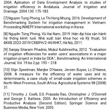
2004. Aplication of Data Envelopment Analysis to studies of
irrigation efficiency in Andalusia. Journal of Irrigation and
Drainage. 2004.130: 175-183.
[7] Nguyen Tung Phong, Le Thi Hong Nhung, 2016. Development of
Benchmarking System for irrigation management in Vietnam.
Proceeding INWEPF International workshop in Korea.
[8] Nguyễn Tùng Phong, Vũ Hai Nam, 2019. Hiện đại hóa vận hành
hệ thống kênh tưới. Nhà xuất bản khoa học và Kỹ thuật, Số
ĐKXB:2023-2019/CXBIPH/2-44/KHKT, Hà Nội, 2011.
[9] Sanjay Sitaram Phadnis, Mukul Kulshrestha, 2012. "Evaluation
of irrigation efficiencies for water users' associations in a major
irrigation project in India by DEA.", Benchmarking: An International
Journal, Vol. 19 Iss 2 pp. 193 – 218.
[10] Stijn Speelman, Marijke D’Haese, Jeroen Buyse, Lc D’Haese,
2008. A measure for the efficiency of water uses and its
determinants, a case study of small-scale irrigation schemes in
North-West Province, South Africa. Agricultural Systems 98 (2008)
31.
[11] Timothy J. Coelli, D.S. Prasada Rao, Christopher J. O’Donnell
and George E. Battese, 2005. An Introduction of Efficiency and
Productive Analysis (Second Edition). Springer Science and
Business Media, New York. 2005.