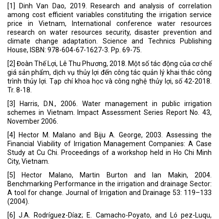
[1] Dinh Van Dao, 2019. Research and analysis of correlation
among cost efficient variables constituting the irrigation service
price in Vietnam, International conference water resources
research on water resources security, disaster prevention and
climate change adaptation. Science and Technics Publishing
House, ISBN: 978-604-67-1627-3. Pp. 69-75.
[2] Đoàn Thế Lợi, Lê Thu Phương, 2018. Một số tác động của cơ chế
giá sản phẩm, dịch vụ thủy lợi đến công tác quản lý khai thác công
trình thủy lợi. Tạp chí khoa học và công nghệ thủy lợi, số 42-2018.
Tr. 8-18.
[3] Harris, D.N., 2006. Water management in public irrigation
schemes in Vietnam. Impact Assessment Series Report No. 43,
November 2006.
[4] Hector M. Malano and Biju A. George, 2003. Assessing the
Financial Viability of Irrigation Management Companies: A Case
Study at Cu Chi. Proceedings of a workshop held in Ho Chi Minh
City, Vietnam.
[5] Hector Malano, Martin Burton and Ian Makin, 2004.
Benchmarking Performance in the irrigation and drainage Sector:
A tool for change. Journal of Irrigation and Drainage 53: 119–133
(2004).
[6] J.A. Rodríguez-Díaz; E. Camacho-Poyato, and Ló pez-Luqu,