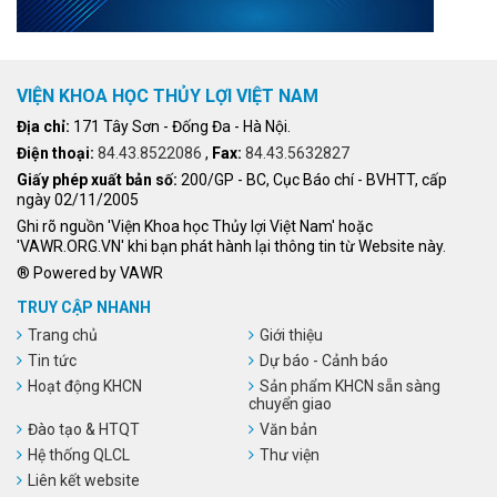
VIỆN KHOA HỌC THỦY LỢI VIỆT NAM
Địa chỉ:
171 Tây Sơn - Đống Đa - Hà Nội.
Điện thoại:
84.43.8522086
,
Fax:
84.43.5632827
Giấy phép xuất bản số:
200/GP - BC, Cục Báo chí - BVHTT, cấp
ngày 02/11/2005
Ghi rõ nguồn 'Viện Khoa học Thủy lợi Việt Nam' hoặc
'VAWR.ORG.VN' khi bạn phát hành lại thông tin từ Website này.
® Powered by VAWR
TRUY CẬP NHANH
Trang chủ
Giới thiệu
Tin tức
Dự báo - Cảnh báo
Hoạt động KHCN
Sản phẩm KHCN sẵn sàng
chuyển giao
Đào tạo & HTQT
Văn bản
Hệ thống QLCL
Thư viện
Liên kết website