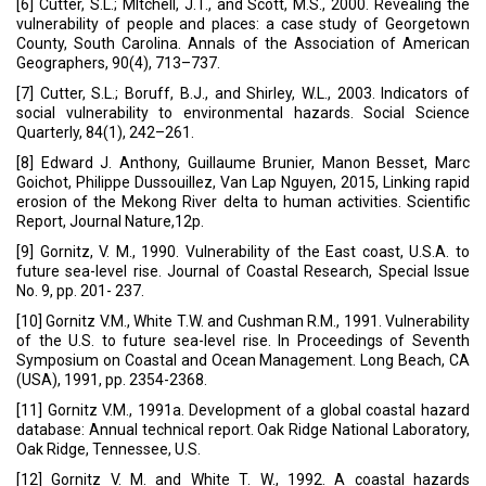
[6] Cutter, S.L.; MItchell, J.T., and Scott, M.S., 2000. Revealing the
vulnerability of people and places: a case study of Georgetown
County, South Carolina. Annals of the Association of American
Geographers, 90(4), 713–737.
[7] Cutter, S.L.; Boruff, B.J., and Shirley, W.L., 2003. Indicators of
social vulnerability to environmental hazards. Social Science
Quarterly, 84(1), 242–261.
[8] Edward J. Anthony, Guillaume Brunier, Manon Besset, Marc
Goichot, Philippe Dussouillez, Van Lap Nguyen, 2015, Linking rapid
erosion of the Mekong River delta to human activities. Scientific
Report, Journal Nature,12p.
[9] Gornitz, V. M., 1990. Vulnerability of the East coast, U.S.A. to
future sea-level rise. Journal of Coastal Research, Special Issue
No. 9, pp. 201- 237.
[10] Gornitz V.M., White T.W. and Cushman R.M., 1991. Vulnerability
of the U.S. to future sea-level rise. In Proceedings of Seventh
Symposium on Coastal and Ocean Management. Long Beach, CA
(USA), 1991, pp. 2354-2368.
[11] Gornitz V.M., 1991a. Development of a global coastal hazard
database: Annual technical report. Oak Ridge National Laboratory,
Oak Ridge, Tennessee, U.S.
[12] Gornitz V. M. and White T. W., 1992. A coastal hazards