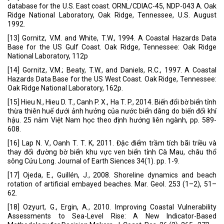
database for the U.S. East coast. ORNL/CDIAC-45, NDP-043 A. Oak
Ridge National Laboratory, Oak Ridge, Tennessee, U.S. August
1992.
[13] Gornitz, V.M. and White, T.W., 1994. A Coastal Hazards Data
Base for the US Gulf Coast. Oak Ridge, Tennessee: Oak Ridge
National Laboratory, 112p
[14] Gornitz, V.M.; Beaty, T.W., and Daniels, R.C., 1997. A Coastal
Hazards Data Base for the US West Coast. Oak Ridge, Tennessee:
Oak Ridge National Laboratory, 162p.
[15] Hieu N., Hieu D. T., Canh P. X., Ha T. P., 2014. Biến đổi bờ biển tỉnh
thừa thiên huế dưới ảnh hưởng của nước biển dâng do biến đổi khí
hậu. 25 năm Việt Nam học theo định hướng liên ngành, pp. 589-
608.
[16] Lap N. V., Oanh T. T. K, 2011. Đặc điểm trầm tích bãi triều và
thay đổi đường bờ biển khu vực ven biển tỉnh Cà Mau, châu thổ
sông Cửu Long. Journal of Earth Siences 34(1). pp. 1-9.
[17] Ojeda, E., Guillén, J., 2008. Shoreline dynamics and beach
rotation of artificial embayed beaches. Mar. Geol. 253 (1–2), 51–
62.
[18] Ozyurt, G., Ergin, A., 2010. Improving Coastal Vulnerability
Assessments to Sea-Level Rise: A New Indicator-Based