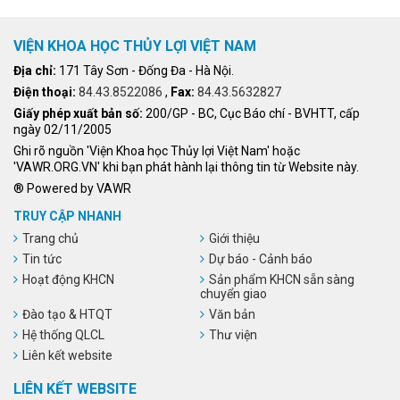
VIỆN KHOA HỌC THỦY LỢI VIỆT NAM
Địa chỉ:
171 Tây Sơn - Đống Đa - Hà Nội.
Điện thoại:
84.43.8522086
,
Fax:
84.43.5632827
Giấy phép xuất bản số:
200/GP - BC, Cục Báo chí - BVHTT, cấp
ngày 02/11/2005
Ghi rõ nguồn 'Viện Khoa học Thủy lợi Việt Nam' hoặc
'VAWR.ORG.VN' khi bạn phát hành lại thông tin từ Website này.
® Powered by VAWR
TRUY CẬP NHANH
Trang chủ
Giới thiệu
Tin tức
Dự báo - Cảnh báo
Hoạt động KHCN
Sản phẩm KHCN sẵn sàng
chuyển giao
Đào tạo & HTQT
Văn bản
Hệ thống QLCL
Thư viện
Liên kết website
LIÊN KẾT WEBSITE