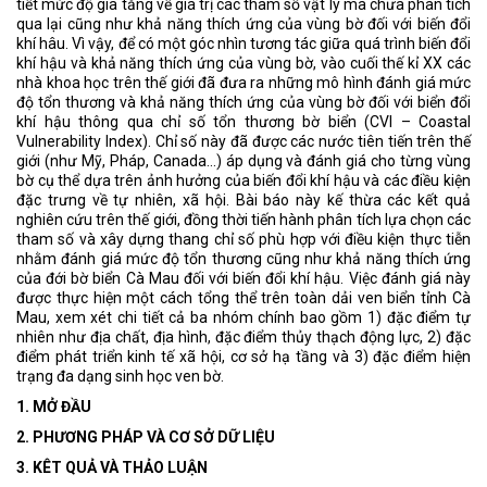
tiết mức độ gia tăng về giá trị các tham số vật lý mà chưa phân tích
qua lại cũng như khả năng thích ứng của vùng bờ đối với biến đổi
khí hâu. Vì vậy, để có một góc nhìn tương tác giữa quá trình biến đổi
khí hậu và khả năng thích ứng của vùng bờ, vào cuối thế kỉ XX các
nhà khoa học trên thế giới đã đưa ra những mô hình đánh giá mức
độ tổn thương và khả năng thích ứng của vùng bờ đối với biển đổi
khí hậu thông qua chỉ số tổn thương bờ biển (CVI – Coastal
Vulnerability Index). Chỉ số này đã được các nước tiên tiến trên thế
giới (như Mỹ, Pháp, Canada…) áp dụng và đánh giá cho từng vùng
bờ cụ thể dựa trên ảnh hưởng của biến đổi khí hậu và các điều kiện
đặc trưng về tự nhiên, xã hội. Bài báo này kế thừa các kết quả
nghiên cứu trên thế giới, đồng thời tiến hành phân tích lựa chọn các
tham số và xây dựng thang chỉ số phù hợp với điều kiện thực tiễn
nhằm đánh giá mức độ tổn thương cũng như khả năng thích ứng
của đới bờ biển Cà Mau đối với biến đổi khí hậu. Việc đánh giá này
được thực hiện một cách tổng thể trên toàn dải ven biển tỉnh Cà
Mau, xem xét chi tiết cả ba nhóm chính bao gồm 1) đặc điểm tự
nhiên như địa chất, địa hình, đặc điểm thủy thạch động lực, 2) đặc
điểm phát triển kinh tế xã hội, cơ sở hạ tầng và 3) đặc điểm hiện
trạng đa dạng sinh học ven bờ.
1. MỞ ĐẦU
2. PHƯƠNG PHÁP VÀ CƠ SỞ DỮ LIỆU
3. KÊT QUẢ VÀ THẢO LUẬN