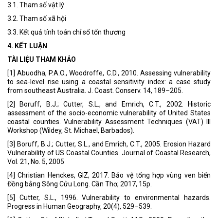
3.1. Tham số vật lý
3.2. Tham số xã hội
3.3. Kết quả tính toán chỉ số tổn thương
4. KẾT LUẬN
TÀI LIỆU THAM KHẢO
[1] Abuodha, P.A.O., Woodroffe, C.D., 2010. Assessing vulnerability
to sea-level rise using a coastal sensitivity index: a case study
from southeast Australia. J. Coast. Conserv. 14, 189–205.
[2] Boruff, B.J.; Cutter, S.L., and Emrich, C.T., 2002. Historic
assessment of the socio-economic vulnerability of United States
coastal counties. Vulnerability Assessment Techniques (VAT) III
Workshop (Wildey, St. Michael, Barbados).
[3] Boruff, B.J.; Cutter, S.L., and Emrich, C.T., 2005. Erosion Hazard
Vulnerability of US Coastal Counties. Journal of Coastal Research,
Vol. 21, No. 5, 2005
[4] Christian Henckes, GIZ, 2017. Bảo vệ tổng hợp vùng ven biển
Đồng bằng Sông Cửu Long. Cần Thơ, 2017, 15p.
[5] Cutter, S.L., 1996. Vulnerability to environmental hazards.
Progress in Human Geography, 20(4), 529–539.