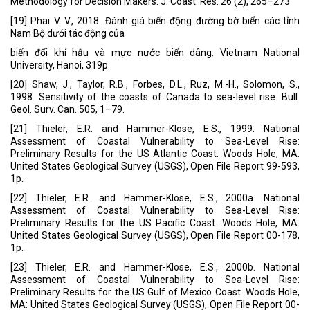
Methodology for Decision Makers. J. Coast. Res. 26 (2), 265–273
[19] Phai V. V., 2018. Đánh giá biến động đường bờ biển các tỉnh
Nam Bộ dưới tác động của
biến đổi khí hậu và mực nước biển dâng. Vietnam National
University, Hanoi, 319p
[20] Shaw, J., Taylor, R.B., Forbes, D.L., Ruz, M.-H., Solomon, S.,
1998. Sensitivity of the coasts of Canada to sea-level rise. Bull.
Geol. Surv. Can. 505, 1–79.
[21] Thieler, E.R. and Hammer-Klose, E.S., 1999. National
Assessment of Coastal Vulnerability to Sea-Level Rise:
Preliminary Results for the US Atlantic Coast. Woods Hole, MA:
United States Geological Survey (USGS), Open File Report 99-593,
1p.
[22] Thieler, E.R. and Hammer-Klose, E.S., 2000a. National
Assessment of Coastal Vulnerability to Sea-Level Rise:
Preliminary Results for the US Pacific Coast. Woods Hole, MA:
United States Geological Survey (USGS), Open File Report 00-178,
1p.
[23] Thieler, E.R. and Hammer-Klose, E.S., 2000b. National
Assessment of Coastal Vulnerability to Sea-Level Rise:
Preliminary Results for the US Gulf of Mexico Coast. Woods Hole,
MA: United States Geological Survey (USGS), Open File Report 00-