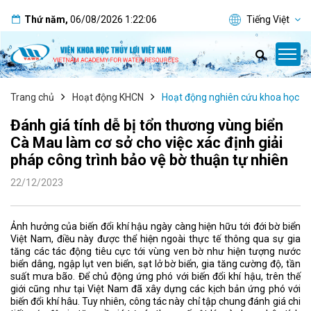
Thứ năm
,
06/08/2026
1:22:07
Tiếng Việt
Trang chủ
Hoạt động KHCN
Hoạt động nghiên cứu khoa học
Đánh giá tính dễ bị tổn thương vùng biển
Cà Mau làm cơ sở cho việc xác định giải
pháp công trình bảo vệ bờ thuận tự nhiên
22/12/2023
Ảnh hưởng của biến đổi khí hậu ngày càng hiện hữu tới đới bờ biển
Việt Nam, điều này được thể hiện ngoài thực tế thông qua sự gia
tăng các tác động tiêu cực tới vùng ven bờ như hiện tượng nước
biển dâng, ngập lụt ven biển, sạt lở bờ biển, gia tăng cường độ, tần
suất mưa bão. Để chủ động ứng phó với biến đổi khí hậu, trên thế
giới cũng như tại Việt Nam đã xây dựng các kịch bản ứng phó với
biến đổi khí hâu. Tuy nhiên, công tác này chỉ tập chung đánh giá chi