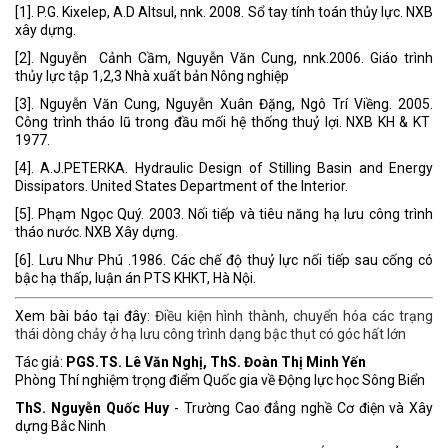
[1]. P.G. Kixelep, A.D Altsul, nnk. 2008. Sổ tay tính toán thủy lực. NXB
xây dựng.
[2]. Nguyễn Cảnh Cầm, Nguyễn Văn Cung, nnk.2006. Giáo trình
thủy lực tập 1,2,3 Nhà xuất bản Nông nghiệp
[3]. Nguyễn Văn Cung, Nguyễn Xuân Đặng, Ngô Trí Viềng. 2005.
Công trình tháo lũ trong đầu mối hệ thống thuỷ lợi. NXB KH & KT
1977.
[4]. A.J.PETERKA. Hydraulic Design of Stilling Basin and Energy
Dissipators. United States Department of the Interior.
[5]. Phạm Ngọc Quý. 2003. Nối tiếp và tiêu năng hạ lưu công trình
tháo nước. NXB Xây dựng.
[6]. Lưu Như Phú .1986. Các chế độ thuỷ lực nối tiếp sau cống có
bậc hạ thấp, luận án PTS KHKT, Hà Nội.
Xem bài báo tại đây:
Điều kiện hình thành, chuyển hóa các trạng
thái dòng chảy ở hạ lưu công trình dạng bậc thụt có góc hất lớn
Tác giả:
PGS.TS. Lê Văn Nghị, ThS. Đoàn Thị Minh Yến
Phòng Thí nghiệm trọng điểm Quốc gia về Động lực học Sông Biển
ThS. Nguyễn Quốc Huy
- Trường Cao đẳng nghề Cơ điện và Xây
dựng Bắc Ninh