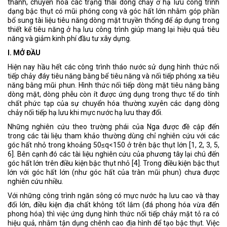
thành, chuyển hóa các trạng thái dòng chảy ở hạ lưu công trình
dạng bậc thụt có mũi phóng cong và góc hất lớn nhằm góp phần
bổ sung tài liệu tiêu năng dòng mặt truyền thống để áp dụng trong
thiết kế tiêu năng ở hạ lưu công trình giúp mang lại hiệu quả tiêu
năng và giảm kinh phí đầu tư xây dựng.
I. MỞ ĐẦU
Hiện nay hầu hết các công trình tháo nước sử dụng hình thức nối
tiếp chảy đáy tiêu năng bằng bể tiêu năng và nối tiếp phóng xa tiêu
năng bằng mũi phun. Hình thức nối tiếp dòng mặt tiêu năng bằng
dòng mặt, dòng phễu còn ít được ứng dụng trong thực tế do tính
chất phức tạp của sự chuyển hóa thường xuyên các dạng dòng
chảy nối tiếp hạ lưu khi mực nước hạ lưu thay đổi.
Những nghiên cứu theo trường phái của Nga được đề cập đến
trong các tài liệu tham khảo thường dùng chỉ nghiên cứu với các
góc hất nhỏ trong khoảng 50≤q<150 ở trên bậc thụt lớn [1, 2, 3, 5,
6]. Bên cạnh đó các tài liệu nghiên cứu của phương tây lại chú đến
góc hất lớn trên điều kiện bậc thụt nhỏ [4]. Trong điều kiện bậc thụt
lớn với góc hất lớn (như góc hất của tràn mũi phun) chưa được
nghiên cứu nhiều.
Với những công trình ngăn sông có mực nước hạ lưu cao và thay
đổi lớn, điều kiện địa chất không tốt lắm (đá phong hóa vừa đến
phong hóa) thì việc ứng dụng hình thức nối tiếp chảy mặt tỏ ra có
hiệu quả, nhằm tận dụng chênh cao địa hình để tạo bậc thụt. Việc