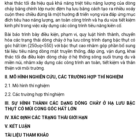
khai thác tối đa hiệu quả khả năng triệt tiêu năng lượng của dòng
chảy bằng chính lớp nước đệm hạ lưu bằng cách tạo ra nhiều xoáy
cuộn theo chiều đứng là một hướng đi triển vọng vừa đáp ứng mục
đích tiêu hao năng lượng, an toàn công trình và hạ du vừa tiết kiệm
kinh phí trong việc xây dựng các công trình tiêu năng kiên cố.
Bài báo trình bày điều kiện, phạm vi, quy luật hình thành, chuyển
hóa các trạng thái dòng chảy ở hạ lưu công trình dạng bậc thụt có
góc hất lớn (250≤q<550) với bậc thụt cao nhằm góp phần bổ sung
tài liệu tiêu năng dòng mặt truyền thống, đáp ứng, vận dụng, khai
thác tối đa điều kiện dòng chảy ở hệ thống sông suối trung du và
miền núi, nhằm xây dựng các công trình an toàn, tiết kiệm và thân
thiện với môi trường.
II. MÔ HÌNH NGHIÊN CỨU, CÁC TRƯỜNG HỢP THÍ NGHIỆM
2.1. Mô hình thí nghiệm
2.2. Các trường hợp thí nghiệm
III. SỰ HÌNH THÀNH CÁC DẠNG DÒNG CHẢY Ở HẠ LƯU BẬC
THỤT CÓ MŨI CONG GÓC HẤT LỚN
IV. XÁC ĐỊNH CÁC TRẠNG THÁI GIỚI HẠN
V. KẾT LUẬN
TÀI LIỆU THAM KHẢO