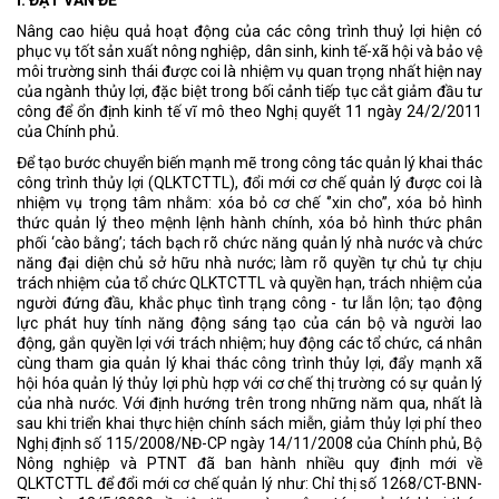
Nâng cao hiệu quả hoạt động của các công trình thuỷ lợi hiện có
phục vụ tốt sản xuất nông nghiệp, dân sinh, kinh tế-xã hội và bảo vệ
môi trường sinh thái được coi là nhiệm vụ quan trọng nhất hiện nay
của ngành thủy lợi, đặc biệt trong bối cảnh tiếp tục cắt giảm đầu tư
công để ổn định kinh tế vĩ mô theo Nghị quyết 11 ngày 24/2/2011
của Chính phủ.
Để tạo bước chuyển biến mạnh mẽ trong công tác quản lý khai thác
công trình thủy lợi (QLKTCTTL), đổi mới cơ chế quản lý được coi là
nhiệm vụ trọng tâm nhằm: xóa bỏ cơ chế ‘’xin cho’’, xóa bỏ hình
thức quản lý theo mệnh lệnh hành chính, xóa bỏ hình thức phân
phối ‘cào bằng’; tách bạch rõ chức năng quản lý nhà nước và chức
năng đại diện chủ sở hữu nhà nước; làm rõ quyền tự chủ tự chịu
trách nhiệm của tổ chức QLKTCTTL và quyền hạn, trách nhiệm của
người đứng đầu, khắc phục tình trạng công - tư lẫn lộn; tạo động
lực phát huy tính năng động sáng tạo của cán bộ và người lao
động, gắn quyền lợi với trách nhiệm; huy động các tổ chức, cá nhân
cùng tham gia quản lý khai thác công trình thủy lợi, đẩy mạnh xã
hội hóa quản lý thủy lợi phù hợp với cơ chế thị trường có sự quản lý
của nhà nước. Với định hướng trên trong những năm qua, nhất là
sau khi triển khai thực hiện chính sách miễn, giảm thủy lợi phí theo
Nghị định số 115/2008/NĐ-CP ngày 14/11/2008 của Chính phủ, Bộ
Nông nghiệp và PTNT đã ban hành nhiều quy định mới về
QLKTCTTL để đổi mới cơ chế quản lý như: Chỉ thị số 1268/CT-BNN-