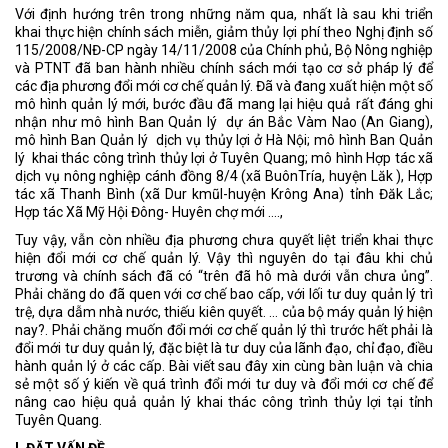
Với định hướng trên trong những năm qua, nhất là sau khi triển
khai thực hiện chính sách miễn, giảm thủy lợi phí theo Nghị định số
115/2008/NĐ-CP ngày 14/11/2008 của Chính phủ, Bộ Nông nghiệp
và PTNT đã ban hành nhiều chính sách mới tạo cơ sở pháp lý để
các địa phương đổi mới cơ chế quản lý. Đã và đang xuất hiện một số
mô hình quản lý mới, bước đầu đã mang lại hiệu quả rất đáng ghi
nhận như mô hình Ban Quản lý dự án Bắc Vàm Nao (An Giang),
mô hình Ban Quản lý dịch vụ thủy lợi ở Hà Nội; mô hình Ban Quản
lý khai thác công trình thủy lợi ở Tuyên Quang; mô hình Hợp tác xã
dịch vụ nông nghiệp cánh đồng 8/4 (xã BuônTría, huyện Lăk ), Hợp
tác xã Thanh Bình (xã Dur kmũl-huyện Krông Ana) tỉnh Đăk Lắc;
Hợp tác Xã Mỹ Hội Đông- Huyên chợ mới ….,
Tuy vậy, vẫn còn nhiều địa phương chưa quyết liệt triển khai thực
hiện đổi mới cơ chế quản lý. Vậy thì nguyên do tại đâu khi chủ
trương và chính sách đã có “trên đã hô mà dưới vẫn chưa ủng”.
Phải chăng do đã quen với cơ chế bao cấp, với lối tư duy quản lý trì
trệ, dựa dẫm nhà nước, thiếu kiên quyết. … của bộ máy quản lý hiện
nay?. Phải chăng muốn đổi mới cơ chế quản lý thì trước hết phải là
đổi mới tư duy quản lý, đặc biệt là tư duy của lãnh đạo, chỉ đạo, điều
hành quản lý ở các cấp. Bài viết sau đây xin cùng bàn luận và chia
sẻ một số ý kiến về quá trình đổi mới tư duy và đổi mới cơ chế để
nâng cao hiệu quả quản lý khai thác công trình thủy lợi tại tỉnh
Tuyên Quang.
I. ĐẶT VẤN ĐỀ