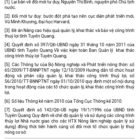
[1]. Lại bàn về đổi mới tư duy, Nguyễn Thị Bình, nguyên phó Chủ tịch
nước;
[2]. Đổi mới tư duy: bước đột phá tạo nên cục diện phát triển mới,
Vũ Minh Khương, Đại học Harvard;
[3]. Đề án Nâng cao hiệu quả quản lý, khai thác và bảo vệ công trình
thuỷ lợi tỉnh Tuyên Quang;
[4]. Quyết định số 397/QĐ-UBND ngày 31 tháng 10 năm 2011 của
UBND tỉnh Tuyên Quang Về việc kiện toàn Ban Quản lý khai thác
công trình thủy lợi Tuyên Quang;
[5]. Các Thông tư của Bộ Nông nghiệp và Phát triển nông thôn: số
65/2009/TT-BNNPTNT ngày 12/10/2009 Hướng dẫn tổ chức hoạt
động và phân cấp quản lý, khai thác công trình thuỷ lợi; số
56/2010/TT-BNNPTNT ngày 01/10/2010 quy định một số nội dung
trong hoạt động của các tổ chức quản lý, khai thác công trình thuỷ
lợi;
[6]. Số liệu Thông kê năm 2010 của Tổng Cục Thông kế 2010.
[7]. Quyết định số 142/QĐ-UB ngày 19/1/1996 của UBND tỉnh
Tuyên Quang Quy định về chế độ quản lý và sử dụng các công trình
thủy lợi Nhà nước giao cho các HTX Nông lâm nghiệp quản lý sử
dụng) đồng thời tiến hành củng cố đổi mới tổ chức quản lý thuỷ
nông cơ sở.