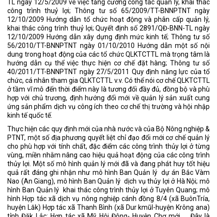
TL ngày 12/5/2009 về việc tăng cường công tác quản lý, khai thác
công trình thuỷ lợi; Thông tư số 65/2009/TT-BNNPTNT ngày
12/10/2009 Hướng dẫn tổ chức hoạt động và phân cấp quản lý,
khai thác công trình thuỷ lợi; Quyết định số 2891/QĐ-BNN-TL ngày
12/10/2009 Hướng dẫn xây dựng định mức kinh tế; Thông tư số
56/2010/TT-BNNPTNT ngày 01/10/2010 Hướng dẫn một số nội
dung trong hoạt động của các tổ chức QLKTCTTL mà trọng tâm là
hướng dẫn cụ thể việc thực hiện cơ chế đặt hàng; Thông tư số
40/2011/TT-BNNPTNT ngày 27/5/2011 Quy định năng lực của tổ
chức, cá nhân tham gia QLKTCTTL v.v. Có thể nói cơ chế QLKTCTTL
ở tầm vĩ mô đến thời điểm này là tương đối đầy đủ, đồng bộ và phù
hợp với chủ trương, định hướng đổi mới về quản lý sản xuất cung
ứng sản phẩm dịch vụ công ích theo cơ chế thị trường và hội nhập
kinh tế quốc tế.
Thực hiện các quy định mới của nhà nước và của Bộ Nông nghiệp &
PTNT, một số địa phương quyết liệt chỉ đạo đổi mới cơ chế quản lý
cho phù hợp với tính chất, đặc điểm các công trình thủy lợi ở từng
vùng, miền nhằm nâng cao hiệu quả hoạt động của các công trình
thủy lợi. Một số mô hình quản lý mới đã và đang phát huy tốt hiệu
quả rất đáng ghi nhận như mô hình Ban Quản lý dự án Bắc Vàm
Nao (An Giang), mô hình Ban Quản lý dịch vụ thủy lợi ở Hà Nội; mô
hình Ban Quản lý khai thác công trình thủy lợi ở Tuyên Quang; mô
hình Hợp tác xã dịch vụ nông nghiệp cánh đồng 8/4 (xã BuônTría,
huyện Lăk) Hợp tác xã Thanh Bình (xã Dur kmũl-huyện Krông ana)
tỉnh Đăk Lắc; Hợp tác xã Mỹ Hội Đông- Huyện Chợ mới….. Đây là