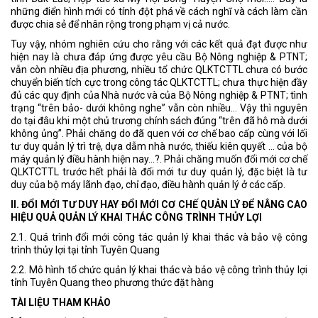
những điển hình mới có tính đột phá về cách nghĩ và cách làm cần
được chia sẻ để nhân rộng trong phạm vị cả nước.
Tuy vậy, nhóm nghiên cứu cho rằng với các kết quả đạt được như
hiện nay là chưa đáp ứng được yêu cầu Bộ Nông nghiệp & PTNT;
vẫn còn nhiều địa phương, nhiều tổ chức QLKTCTTL chưa có bước
chuyển biến tích cực trong công tác QLKTCTTL; chưa thực hiện đầy
đủ các quy định của Nhà nước và của Bộ Nông nghiệp & PTNT; tình
trạng “trên bảo- dưới không nghe” vẫn còn nhiều... Vậy thì nguyên
do tại đâu khi một chủ trương chính sách đúng “trên đã hô mà dưới
không ủng”. Phải chăng do đã quen với cơ chế bao cấp cùng với lối
tư duy quản lý trì trệ, dựa dẫm nhà nước, thiếu kiên quyết … của bộ
máy quản lý điều hành hiện nay…?. Phải chăng muốn đổi mới cơ chế
QLKTCTTL trước hết phải là đổi mới tư duy quản lý, đặc biệt là tư
duy của bộ máy lãnh đạo, chỉ đạo, điều hành quản lý ở các cấp.
II. ĐỔI MỚI TƯ DUY HAY ĐỔI MỚI CƠ CHẾ QUẢN LÝ ĐỂ NÂNG CAO
HIỆU QUẢ QUẢN LÝ KHAI THÁC CÔNG TRÌNH THỦY LỢI
2.1. Quá trình đổi mới công tác quản lý khai thác và bảo vệ công
trình thủy lợi tại tỉnh Tuyên Quang
2.2. Mô hình tổ chức quản lý khai thác và bảo vệ công trình thủy lợi
tỉnh Tuyên Quang theo phương thức đặt hàng
TÀI LIỆU THAM KHẢO