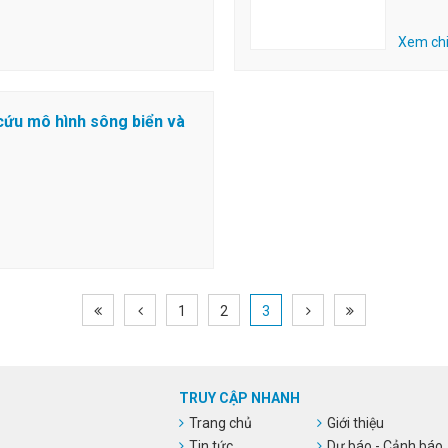
Xem chi 
cứu mô hình sông biển và
1
2
3
TRUY CẬP NHANH
Trang chủ
Giới thiệu
Tin tức
Dự báo - Cảnh báo