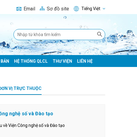
Email
Sơ đồ site
Tiếng Việt
 BẢN
HỆ THỐNG QLCL
THƯ VIỆN
LIÊN HỆ
ĐƠN VỊ TRỰC THUỘC
ông nghệ số và Đào tạo
ệu về Viện Công nghệ số và Đào tạo