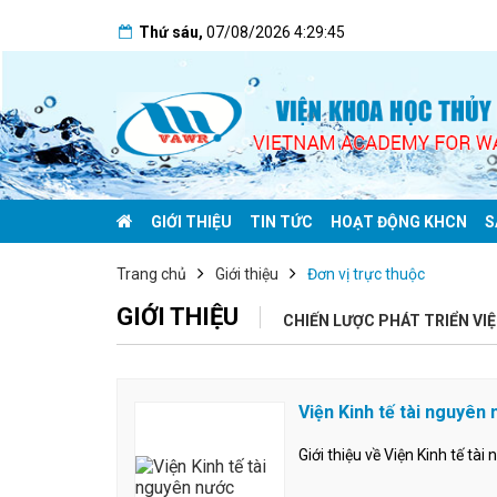
Thứ sáu
,
07/08/2026
4:29:45
GIỚI THIỆU
TIN TỨC
HOẠT ĐỘNG KHCN
S
Trang chủ
Giới thiệu
Đơn vị trực thuộc
GIỚI THIỆU
CHIẾN LƯỢC PHÁT TRIỂN VI
Viện Kinh tế tài nguyên
Giới thiệu về Viện Kinh tế tà