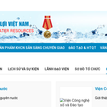
ẢN PHẨM KHCN SẴN SÀNG CHUYỂN GIAO
ĐÀO TẠO & HTQT
VĂN
ỆN
LỊCH SỬ VÀ SỰ KIỆN
LÃNH ĐẠO VIỆN
SƠ ĐỒ TỔ CHỨC
 nước
Viện C
i nguyên nước
Giới thi