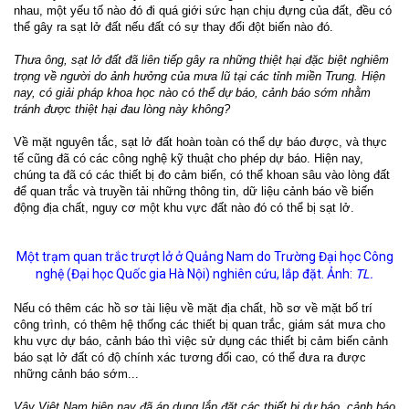
nhau, một yếu tố nào đó đi quá giới sức hạn chịu đựng của đất, đều có
thể gây ra sạt lở đất nếu đất có sự thay đổi đột biến nào đó.
Thưa ông, sạt lở đất đã liên tiếp gây ra những thiệt hại đặc biệt nghiêm
trọng về người do ảnh hưởng của mưa lũ tại các tỉnh miền Trung. Hiện
nay, có giải pháp khoa học nào có thể dự báo, cảnh báo sớm nhằm
tránh được thiệt hại đau lòng này không?
Về mặt nguyên tắc, sạt lở đất hoàn toàn có thể dự báo được, và thực
tế cũng đã có các công nghệ kỹ thuật cho phép dự báo. Hiện nay,
chúng ta đã có các thiết bị đo cảm biến, có thể khoan sâu vào lòng đất
để quan trắc và truyền tải những thông tin, dữ liệu cảnh báo về biến
động địa chất, nguy cơ một khu vực đất nào đó có thể bị sạt lở.
Một trạm quan trắc trượt lở ở Quảng Nam do Trường Đại học Công
nghệ (Đại học Quốc gia Hà Nội) nghiên cứu, lắp đặt. Ảnh:
TL.
Nếu có thêm các hồ sơ tài liệu về mặt địa chất, hồ sơ về mặt bố trí
công trình, có thêm hệ thống các thiết bị quan trắc, giám sát mưa cho
khu vực dự báo, cảnh báo thì việc sử dụng các thiết bị cảm biến cảnh
báo sạt lở đất có độ chính xác tương đối cao, có thể đưa ra được
những cảnh báo sớm...
Vậy Việt Nam hiện nay đã áp dụng lắp đặt các thiết bị dự báo, cảnh báo