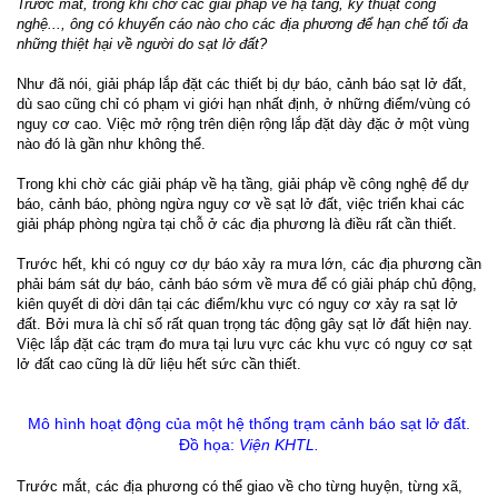
Trước mắt, trong khi chờ các giải pháp về hạ tầng, kỹ thuật công
nghệ..., ông có khuyến cáo nào cho các địa phương để hạn chế tối đa
những thiệt hại về người do sạt lở đất?
Như đã nói, giải pháp lắp đặt các thiết bị dự báo, cảnh báo sạt lở đất,
dù sao cũng chỉ có phạm vi giới hạn nhất định, ở những điểm/vùng có
nguy cơ cao. Việc mở rộng trên diện rộng lắp đặt dày đặc ở một vùng
nào đó là gần như không thể.
Trong khi chờ các giải pháp về hạ tầng, giải pháp về công nghệ để dự
báo, cảnh báo, phòng ngừa nguy cơ về sạt lở đất, việc triển khai các
giải pháp phòng ngừa tại chỗ ở các địa phương là điều rất cần thiết.
Trước hết, khi có nguy cơ dự báo xảy ra mưa lớn, các địa phương cần
phải bám sát dự báo, cảnh báo sớm về mưa để có giải pháp chủ động,
kiên quyết di dời dân tại các điểm/khu vực có nguy cơ xảy ra sạt lở
đất. Bởi mưa là chỉ số rất quan trọng tác động gây sạt lở đất hiện nay.
Việc lắp đặt các trạm đo mưa tại lưu vực các khu vực có nguy cơ sạt
lở đất cao cũng là dữ liệu hết sức cần thiết.
Mô hình hoạt động của một hệ thống trạm cảnh báo sạt lở đất.
Đồ họa:
Viện KHTL.
Trước mắt, các địa phương có thể giao về cho từng huyện, từng xã,