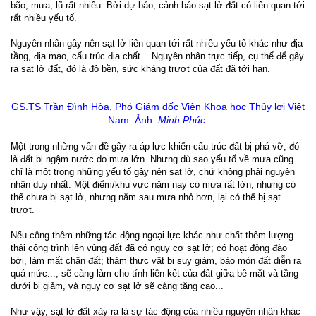
bão, mưa, lũ rất nhiều. Bởi dự báo, cảnh báo sạt lở đất có liên quan tới
rất nhiều yếu tố.
Nguyên nhân gây nên sạt lở liên quan tới rất nhiều yếu tố khác như địa
tầng, địa mạo, cấu trúc địa chất... Nguyên nhân trực tiếp, cụ thể để gây
ra sạt lở đất, đó là độ bền, sức kháng trượt của đất đã tới hạn.
GS.TS Trần Đình Hòa, Phó Giám đốc Viện Khoa học Thủy lợi Việt
Nam. Ảnh:
Minh Phúc.
Một trong những vấn đề gây ra áp lực khiến cấu trúc đất bị phá vỡ, đó
là đất bị ngậm nước do mưa lớn. Nhưng dù sao yếu tố về mưa cũng
chỉ là một trong những yếu tố gây nên sạt lở, chứ không phải nguyên
nhân duy nhất. Một điểm/khu vực năm nay có mưa rất lớn, nhưng có
thể chưa bị sạt lở, nhưng năm sau mưa nhỏ hơn, lại có thể bị sạt
trượt.
Nếu cộng thêm những tác động ngoại lực khác như chất thêm lượng
thải công trình lên vùng đất đã có nguy cơ sạt lở; có hoạt động đào
bới, làm mất chân đất; thảm thực vật bị suy giảm, bào mòn đất diễn ra
quá mức..., sẽ càng làm cho tính liên kết của đất giữa bề mặt và tầng
dưới bị giảm, và nguy cơ sạt lở sẽ càng tăng cao...
Như vậy, sạt lở đất xảy ra là sự tác động của nhiều nguyên nhân khác