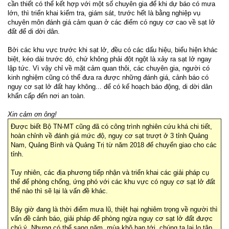
cần thiết có thể kết hợp với một số chuyên gia để khi dự báo có mưa
lớn, thì triển khai kiểm tra, giám sát, trước hết là bằng nghiệp vụ
chuyên môn đánh giá cảm quan ở các điểm có nguy cơ cao về sạt lở
đất để di dời dân.
Bởi các khu vực trước khi sạt lở, đều có các dấu hiệu, biểu hiện khác
biệt, kéo dài trước đó, chứ không phải đột ngột là xảy ra sạt lở ngay
lập tức. Vì vậy chỉ về mặt cảm quan thôi, các chuyên gia, người có
kinh nghiệm cũng có thể đưa ra được những đánh giá, cảnh báo có
nguy cơ sạt lở đất hay không... để có kế hoạch báo động, di dời dân
khẩn cấp đến nơi an toàn.
Xin cảm ơn ông!
Được biết Bộ TN-MT cũng đã có công trình nghiên cứu khá chi tiết,
hoàn chỉnh về đánh giá mức độ, nguy cơ sạt trượt ở 3 tỉnh Quảng
Nam, Quảng Bình và Quảng Trị từ năm 2018 để chuyển giao cho các
tỉnh.
Tuy nhiên, các địa phương tiếp nhận và triển khai các giải pháp cụ
thể để phòng chống, ứng phó với các khu vực có nguy cơ sạt lở đất
thế nào thì sẽ lại là vấn đề khác.
Bây giờ đang là thời điểm mưa lũ, thiệt hại nghiêm trọng về người thì
vấn đề cảnh báo, giải pháp để phòng ngừa nguy cơ sạt lở đất được
chú ý. Nhưng có thể sang năm, mùa khô hạn tới, chúng ta lại lo tập