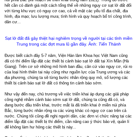
hết cần có đánh giá một cách tổng thể về những nguy cơ sạt lở đất đối
với từng khu vực có nguy cơ cao, cả về mặt các yếu tố địa chất, địa
hình, địa mạo; lưu lượng mưa; tình hình và quy hoạch bố trí công trình,
dân cư...
Sạt lở đất đã gây thiệt hại nghiêm trọng về người tại các tỉnh miền
Trung trong các đợt mưa lũ gần đây. Ảnh:
Tiến Thành
Được biết cách đây 5-7 năm, Viện Hàn lâm Khoa học Việt Nam cũng
đã có thí điểm lắp đặt các thiết bị cảnh báo sạt lở đất tại Xín Mần (Hà
Giang). Trên cơ sở những mô hình ban đầu, căn cứ vào nguy cơ, rủi ro
của loại hình thiên tai này cũng như nguồn lực của Trung ương và các
địa phương, chúng ta sẽ từng bước nhân rộng quy mô, số lượng các
thiết bị cảnh báo sạt lở đất có thông tin cảnh báo sớm.
Như vậy đến nay, chủ trương về việc triển khai áp dụng các giải pháp
công nghệ nhằm cảnh báo sớm sạt lở đất, chúng ta cũng đã có, và
đang bước đầu triển khai, trước mắt là đã triển khai ở miền núi phía
Bắc, từng bước nhân rộng ra các vùng khác có nguy cơ cao trên cả
nước. Chúng tôi cũng đề nghị người dân, các đơn vị chức năng tại các
điểm lắp đặt các thiết bị thí điểm, cần nâng cao ý thức bảo vệ, quản lí
để không làm hư hỏng các thiết bị này...