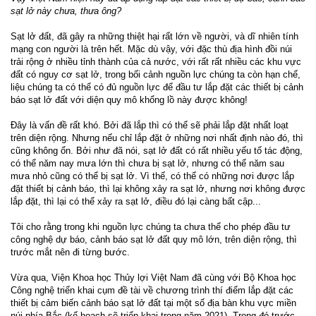
sạt lở này chưa, thưa ông?
Sạt lở đất, đã gây ra những thiệt hại rất lớn về người, và dĩ nhiên tính
mạng con người là trên hết. Mặc dù vậy, với đặc thù địa hình đồi núi
trải rộng ở nhiều tỉnh thành của cả nước, với rất rất nhiều các khu vực
đất có nguy cơ sạt lở, trong bối cảnh nguồn lực chúng ta còn hạn chế,
liệu chúng ta có thể có đủ nguồn lực để đầu tư lắp đặt các thiết bị cảnh
báo sạt lở đất với diện quy mô khổng lồ này được không!
Đây là vấn đề rất khó. Bởi đã lắp thì có thể sẽ phải lắp đặt nhất loạt
trên diện rộng. Nhưng nếu chỉ lắp đặt ở những nơi nhất định nào đó, thì
cũng không ổn. Bởi như đã nói, sạt lở đất có rất nhiều yếu tố tác động,
có thể năm nay mưa lớn thì chưa bị sạt lở, nhưng có thể năm sau
mưa nhỏ cũng có thể bị sạt lở. Vì thế, có thể có những nơi được lắp
đặt thiết bị cảnh báo, thì lại không xảy ra sạt lở, nhưng nơi không được
lắp đặt, thì lại có thể xảy ra sạt lở, điều đó lại càng bất cập...
Tôi cho rằng trong khi nguồn lực chúng ta chưa thể cho phép đầu tư
công nghệ dự báo, cảnh báo sạt lở đất quy mô lớn, trên diện rộng, thì
trước mắt nên đi từng bước.
Vừa qua, Viện Khoa học Thủy lợi Việt Nam đã cùng với Bộ Khoa học
Công nghệ triển khai cụm đề tài về chương trình thí điểm lắp đặt các
thiết bị cảm biến cảnh báo sạt lở đất tại một số địa bàn khu vực miền
núi phía Bắc (kế hoạch sẽ triển khai trong năm 2021). Trong đó trước