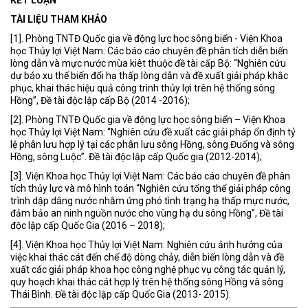
TÀI LIỆU THAM KHẢO
[1]. Phòng TNTĐ Quốc gia về động lực học sông biển - Viện Khoa
học Thủy lợi Việt Nam: Các báo cáo chuyên đề phân tích diễn biến
lòng dẫn và mực nước mùa kiêt thuộc đề tài cấp Bộ: “Nghiên cứu
dự báo xu thế biến đổi hạ thấp lòng dẫn và đề xuất giải pháp khắc
phục, khai thác hiệu quả công trình thủy lợi trên hệ thống sông
Hồng”, Đề tài độc lập cấp Bộ (2014 -2016);
[2]. Phòng TNTĐ Quốc gia về động lực học sông biển – Viện Khoa
học Thủy lợi Việt Nam: “Nghiên cứu đề xuất các giải pháp ổn định tỷ
lệ phân lưu hợp lý tại các phân lưu sông Hồng, sông Đuống và sông
Hồng, sông Luộc”. Đề tài độc lập cấp Quốc gia (2012-2014);
[3]. Viện Khoa học Thủy lợi Việt Nam: Các báo cáo chuyên đề phân
tích thủy lực và mô hình toán “Nghiên cứu tổng thể giải pháp công
trình dập dâng nước nhằm ứng phó tình trạng hạ thấp mực nước,
đảm bảo an ninh nguồn nước cho vùng hạ du sông Hồng”, Đề tài
độc lập cấp Quốc Gia (2016 – 2018);
[4]. Viện Khoa học Thủy lợi Việt Nam: Nghiên cứu ảnh hưởng của
việc khai thác cát đến chế độ dòng chảy, diễn biến lòng dẫn và đề
xuất các giải pháp khoa học công nghệ phục vụ công tác quản lý,
quy hoạch khai thác cát hợp lý trên hệ thống sông Hồng và sông
Thái Bình. Đề tài độc lập cấp Quốc Gia (2013- 2015).