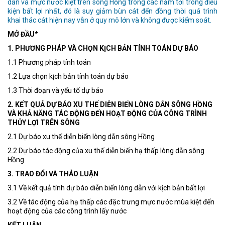
dẫn và mực nước kiệt trên sông Hồng trong các năm tới trong điều
kiện bất lợi nhất, đó là suy giảm bùn cát đến đồng thời quá trình
khai thác cát hiện nay vẫn ở quy mô lớn và không được kiểm soát.
MỞ ĐẦU*
1. PHƯƠNG PHÁP VÀ CHỌN KỊCH BẢN TÍNH TOÁN DỰ BÁO
1.1 Phương pháp tính toán
1.2 Lựa chọn kịch bản tính toán dự báo
1.3 Thời đoạn và yếu tố dự báo
2. KẾT QUẢ DỰ BÁO XU THẾ DIỄN BIẾN LÒNG DẪN SÔNG HỒNG
VÀ KHẢ NĂNG TÁC ĐỘNG ĐẾN HOẠT ĐỘNG CỦA CÔNG TRÌNH
THỦY LỢI TRÊN SÔNG
2.1 Dự báo xu thế diễn biến lòng dẫn sông Hồng
2.2 Dự báo tác động của xu thế diễn biến hạ thấp lòng dẫn sông
Hồng
3. TRAO ĐỔI VÀ THẢO LUẬN
3.1 Về kết quả tính dự báo diễn biến lòng dẫn với kịch bản bất lợi
3.2 Về tác động của hạ thấp các đặc trưng mực nước mùa kiệt đến
hoạt động của các công trình lấy nước
KẾT LUẬN