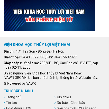
VIỆN KHOA HỌC THỦY LỢI VIỆT NAM
Địa chỉ:
171 Tây Sơn - Đống Đa - Hà Nội.
Điện thoại:
84.43.8522086
,
Fax:
84.43.5632827
Giấy phép xuất bản số:
200/GP - BC, Cục Báo chí - BVHTT, cấp
ngày 02/11/2005
Ghi rõ nguồn 'Viện Khoa học Thủy lợi Việt Nam' hoặc
'VAWR.ORG.VN' khi bạn phát hành lại thông tin từ Website này.
® Powered by VAWR
TRUY CẬP NHANH
Trang chủ
Giới thiệu
Tin tức
Dự báo - Cảnh báo
Hoạt động KHCN
Sản phẩm KHCN sẵn sàng