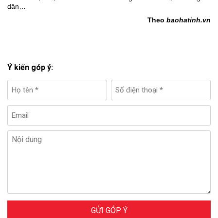
dân…
Theo
baohatinh.vn
Ý kiến góp ý:
GỬI GÓP Ý