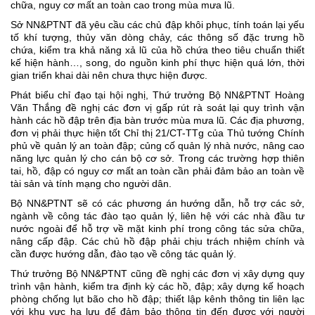
chữa, nguy cơ mất an toàn cao trong mùa mưa lũ.
Sở NN&PTNT đã yêu cầu các chủ đập khôi phục, tính toán lại yếu
tố khí tượng, thủy văn dòng chảy, các thông số đặc trưng hồ
chứa, kiểm tra khả năng xả lũ của hồ chứa theo tiêu chuẩn thiết
kế hiện hành…, song, do nguồn kinh phí thực hiện quá lớn, thời
gian triển khai dài nên chưa thực hiện được.
Phát biểu chỉ đạo tại hội nghị, Thứ trưởng Bộ NN&PTNT Hoàng
Văn Thắng đề nghị các đơn vị gấp rút rà soát lại quy trình vận
hành các hồ đập trên địa bàn trước mùa mưa lũ. Các địa phương,
đơn vị phải thực hiện tốt Chỉ thị 21/CT-TTg của Thủ tướng Chính
phủ về quản lý an toàn đập; củng cố quản lý nhà nước, nâng cao
năng lực quản lý cho cán bộ cơ sở. Trong các trường hợp thiên
tai, hồ, đập có nguy cơ mất an toàn cần phải đảm bảo an toàn về
tài sản và tính mạng cho người dân.
Bộ NN&PTNT sẽ có các phương án hướng dẫn, hỗ trợ các sở,
ngành về công tác đào tạo quản lý, liên hệ với các nhà đầu tư
nước ngoài để hỗ trợ về mặt kinh phí trong công tác sửa chữa,
nâng cấp đập. Các chủ hồ đập phải chịu trách nhiệm chính và
cần được hướng dẫn, đào tạo về công tác quản lý.
Thứ trưởng Bộ NN&PTNT cũng đề nghị các đơn vị xây dựng quy
trình vận hành, kiểm tra định kỳ các hồ, đập; xây dựng kế hoạch
phòng chống lụt bão cho hồ đập; thiết lập kênh thông tin liên lạc
với khu vực hạ lưu để đảm bảo thông tin đến được với người