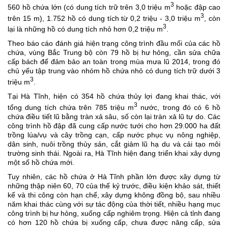
3
560 hồ chứa lớn (có dung tích trữ trên 3,0 triệu m
hoặc đập cao
3
trên 15 m), 1.752 hồ có dung tích từ 0,2 triệu - 3,0 triệu m
, còn
3
lại là những hồ có dung tích nhỏ hơn 0,2 triệu m
.
Theo báo cáo đánh giá hiện trạng công trình đầu mối của các hồ
chứa, vùng Bắc Trung bộ còn 79 hồ bị hư hỏng, cần sửa chữa
cấp bách để đảm bảo an toàn trong mùa mưa lũ 2014, trong đó
chủ yếu tập trung vào nhóm hồ chứa nhỏ có dung tích trữ dưới 3
3
triệu m
.
Tại Hà Tĩnh, hiện có 354 hồ chứa thủy lợi đang khai thác, với
3
tổng dung tích chứa trên 785 triệu m
nước, trong đó có 6 hồ
chứa điều tiết lũ bằng tràn xả sâu, số còn lại tràn xả lũ tự do. Các
công trình hồ đập đã cung cấp nước tưới cho hơn 29.000 ha đất
trồng lúa/vụ và cây trồng cạn, cấp nước phục vụ nông nghiệp,
dân sinh, nuôi trồng thủy sản, cắt giảm lũ hạ du và cải tạo môi
trường sinh thái. Ngoài ra, Hà Tĩnh hiện đang triển khai xây dựng
một số hồ chứa mới.
Tuy nhiên, các hồ chứa ở Hà Tĩnh phần lớn được xây dựng từ
những thập niên 60, 70 của thế kỷ trước, điều kiện khảo sát, thiết
kế và thi công còn hạn chế, xây dựng không đồng bộ, sau nhiều
năm khai thác cùng với sự tác động của thời tiết, nhiều hạng mục
công trình bị hư hỏng, xuống cấp nghiêm trọng. Hiện cả tỉnh đang
có hơn 120 hồ chứa bị xuống cấp, chưa được nâng cấp, sửa