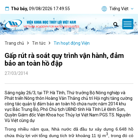
Thứ bảy
,
09/08/2026
17:49:55
Tiếng Việt
Trang chủ
Tin tức
Tin hoạt động Viện
Gấp rút rà soát quy trình vận hành, đảm
bảo an toàn hồ đập
27/03/2014
Sáng ngày 26/3, tại TP. Hà Tĩnh, Thứ trưởng Bộ Nông nghiệp và
Phát triển Nông thôn Hoàng Văn Thắng chủ trì Hội nghị tăng cường
công tác quản lý đảm bảo an toàn hồ chứa nước năm 2014 khu
vực Bắc Trung Bộ, Phó Chủ tịch UBND tỉnh Hà Tĩnh Lê Đình Sơn,
Quyền Giám đốc Viện Khoa học Thủy lợi Việt Nam PGS.TS. Nguyễn
Vũ Việt cùng dự
Trong nhiều năm qua, Nhà nước đã đầu tư xây dựng 6.648 hồ
3
chứa thủy lợi với tổng dung tích trữ khoảng 11 tỷ m
, trong đó có