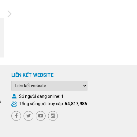
01/06/2026
Khoa học cơ bản: Đầu tư dài
hạn cho năng lực tự chủ quốc
gia
LIÊN KẾT WEBSITE
Số người đang online:
1
o
Tổng số người truy cập:
54,817,986