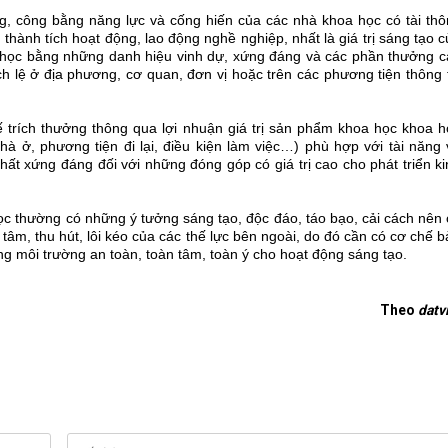
́ng, công bằng năng lực và cống hiến của các nhà khoa học có tài th
hành tích hoạt động, lao động nghề nghiệp, nhất là giá trị sáng tạo c
 học bằng những danh hiệu vinh dự, xứng đáng và các phần thưởng 
ích lệ ở địa phương, cơ quan, đơn vị hoặc trên các phương tiện thông 
ế trích thưởng thông qua lợi nhuận giá trị sản phẩm khoa học khoa h
̀ ở, phương tiện đi lại, điều kiện làm việc…) phù hợp với tài năng 
hất xứng đáng đối với những đóng góp có giá trị cao cho phát triển k
 thường có những ý tưởng sáng tạo, độc đáo, táo bạo, cải cách nên 
n tâm, thu hút, lôi kéo của các thế lực bên ngoài, do đó cần có cơ chế b
ong môi trường an toàn, toàn tâm, toàn ý cho hoạt động sáng tạo.
Theo
datv