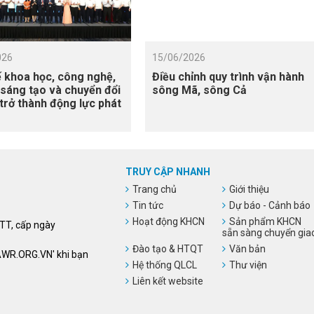
026
15/06/2026
 khoa học, công nghệ,
Điều chỉnh quy trình vận hành
 sáng tạo và chuyển đổi
sông Mã, sông Cả
 trở thành động lực phát
TRUY CẬP NHANH
Trang chủ
Giới thiệu
Tin tức
Dự báo - Cảnh báo
Hoạt động KHCN
Sản phẩm KHCN
HTT, cấp ngày
sẵn sàng chuyển gia
Đào tạo & HTQT
Văn bản
VAWR.ORG.VN' khi bạn
Hệ thống QLCL
Thư viện
Liên kết website