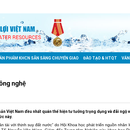
ẢN PHẨM KHCN SẴN SÀNG CHUYỂN GIAO
ĐÀO TẠO & HTQT
VĂN
 công nghệ
ản Việt Nam đều nhất quán thể hiện tư tưởng trọng dụng và đãi ngộ v
ức này.
hân tài với thịnh suy đất nước” do Hội Khoa học phát triển nguồn nhân l