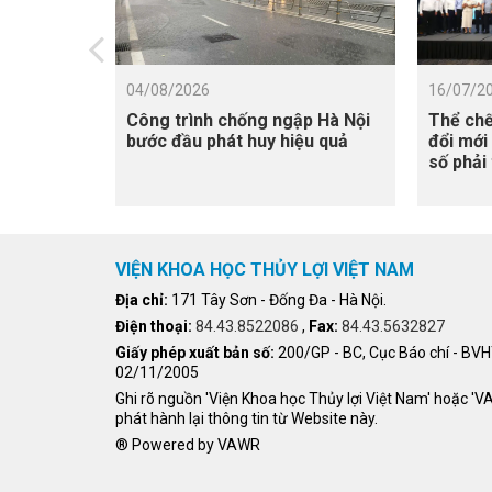
04/08/2026
16/07/2
Công trình chống ngập Hà Nội
Thể chế
bước đầu phát huy hiệu quả
đổi mới
số phải
triển
VIỆN KHOA HỌC THỦY LỢI VIỆT NAM
Địa chỉ:
171 Tây Sơn - Đống Đa - Hà Nội.
Điện thoại:
84.43.8522086
,
Fax:
84.43.5632827
Giấy phép xuất bản số:
200/GP - BC, Cục Báo chí - BV
02/11/2005
Ghi rõ nguồn 'Viện Khoa học Thủy lợi Việt Nam' hoặc '
phát hành lại thông tin từ Website này.
® Powered by VAWR