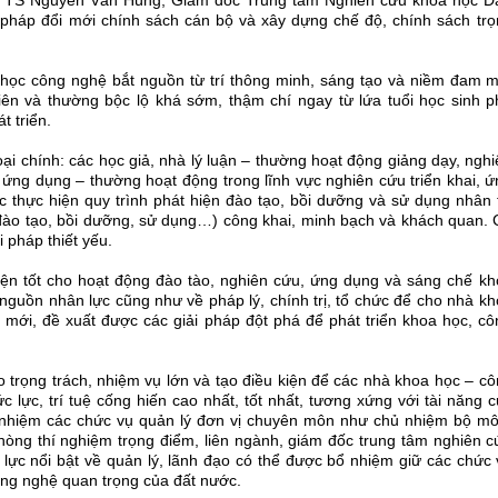
hảo, TS Nguyễn Văn Hùng, Giám đốc Trung tâm Nghiên cứu khoa học 
háp đổi mới chính sách cán bộ và xây dựng chế độ, chính sách tro
̣c công nghệ bắt nguồn từ trí thông minh, sáng tạo và niềm đam 
ên và thường bộc lộ khá sớm, thậm chí ngay từ lứa tuổi học sinh p
t triển.
i chính: các học giả, nhà lý luận – thường hoạt động giảng dạy, ngh
́, ứng dụng – thường hoạt động trong lĩnh vực nghiên cứu triển khai, ư
c thực hiện quy trình phát hiện đào tạo, bồi dưỡng và sử dụng nhân t
đào tạo, bồi dưỡng, sử dụng…) công khai, minh bạch và khách quan. 
i pháp thiết yếu.
ện tốt cho hoạt động đào tào, nghiên cứu, ứng dụng và sáng chế k
 nguồn nhân lực cũng như về pháp lý, chính trị, tổ chức để cho nhà k
 mới, đề xuất được các giải pháp đột phá để phát triển khoa học, c
trọng trách, nhiệm vụ lớn và tạo điều kiện để các nhà khoa học – c
lực, trí tuệ cống hiến cao nhất, tốt nhất, tương xứng với tài năng c
 nhiệm các chức vụ quản lý đơn vị chuyên môn như chủ nhiệm bộ m
òng thí nghiệm trọng điểm, liên ngành, giám đốc trung tâm nghiên c
ổi bật về quản lý, lãnh đạo có thể được bổ nhiệm giữ các chức 
ông nghệ quan trọng của đất nước.