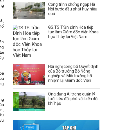
Dân
Công trình chống ngập Hà
̣ng
Nội bước đầu phát huy hiệu
quả
mê,
hổ
GS.TS Trần Đình Hòa tiếp
tục làm Giám đốc Viện Khoa
học Thủy lợi Việt Nam
iên
́ng
ài
Cụ
Hội nghị công bố Quyết định
của Bộ trưởng Bộ Nông
hoa
nghiệp và Môi trường bổ
hoa
nhiệm lại Giám đốc Viện
ông
Ứng dụng AI trong quản lý
tưới tiêu đối phó với biến đổi
ông
khí hậu
ủa
ôn,
ứu
vụ