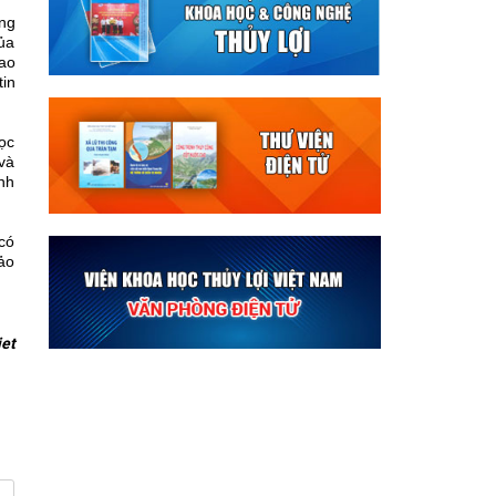
ông
ủa
cao
tin
ọc
và
inh
có
ảo
iet