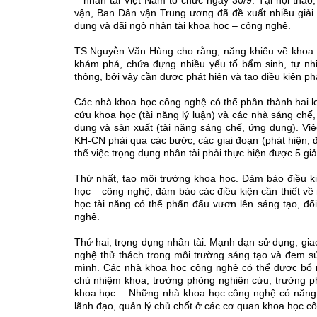
– nhân tài Việt Nam tổ chức ngày 30/9. Tại hội t
vận, Ban Dân vận Trung ương đã đề xuất nhiều giải p
dụng và đãi ngộ nhân tài khoa học – công nghệ.
TS Nguyễn Văn Hùng cho rằng, năng khiếu về khoa ho
khám phá, chứa đựng nhiều yếu tố bẩm sinh, tự nhi
thông, bởi vậy cần được phát hiện và tạo điều kiện phá
Các nhà khoa học công nghệ có thể phân thành hai loạ
cứu khoa học (tài năng lý luận) và các nhà sáng chê
dụng và sản xuất (tài năng sáng chế, ứng dụng). Việ
KH-CN phải qua các bước, các giai đoạn (phát hiện, 
thể việc trọng dụng nhân tài phải thực hiện được 5 giả
Thứ nhất, tạo môi trường khoa học. Đảm bảo điều ki
học – công nghệ, đảm bảo các điều kiện cần thiết về
học tài năng có thể phấn đấu vươn lên sáng tạo, đổi
nghệ.
Thứ hai, trọng dụng nhân tài. Mạnh dạn sử dụng, giao 
nghệ thử thách trong môi trường sáng tạo và đem sức 
mình. Các nhà khoa học công nghệ có thể được bổ
chủ nhiệm khoa, trưởng phòng nghiên cứu, trưởng ph
khoa học… Những nhà khoa học công nghệ có năng lực n
lãnh đạo, quản lý chủ chốt ở các cơ quan khoa học c