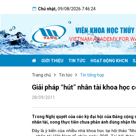
Chủ nhật
,
09/08/2026
7:46:24
GIỚI THIỆU
TIN TỨC
HOẠT ĐỘNG KHCN
S
Trang chủ
Tin tức
Tin tổng hợp
Giải pháp “hút” nhân tài khoa học
28/09/2011
Trong Nghị quyết của các kỳ đại hội của Đảng cộng s
nhân tài, song thực tiễn chưa phản ánh đúng nhận th
Đây là ý kiến của nhiều nhà khoa học tại hội thảo “N