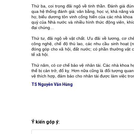
Thứ ba, coi trọng đãi ngộ về tinh thần. Đánh giá đu
qua hệ thống đánh giá: văn bằng, học vị, khả năng và t
họ; biểu dương tôn vinh cống hiến của các nhà khoa
quý của Nhà nước và nhiều hình thức động viên, kh
đại chúng…
Thứ tư, đãi ngộ về vật chất. Ưu đãi về lương, cơ ch
công nghệ, chế độ thù lao, các nhu cầu sinh hoạt (nha
đóng góp cho xã hội, đất nước; có phần thưởng vật c
tế xã hội.
Thứ năm, có cơ chế bảo vệ nhân tài. Các nhà khoa học
thể bị cản trở, đố kỵ. Hơn nữa cũng là đối tượng qua
vệ thích hợp, đảm bảo cho nhân tài được làm việc tr
TS Nguyễn Văn Hùng
Ý kiến góp ý: