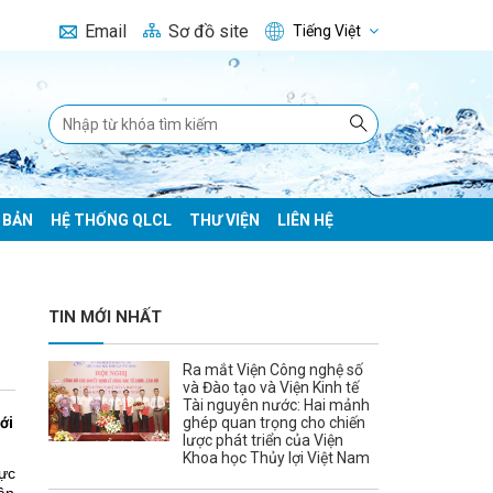
Email
Sơ đồ site
Tiếng Việt
 BẢN
HỆ THỐNG QLCL
THƯ VIỆN
LIÊN HỆ
TIN MỚI NHẤT
Ra mắt Viện Công nghệ số
và Đào tạo và Viện Kinh tế
Tài nguyên nước: Hai mảnh
ới
ghép quan trọng cho chiến
lược phát triển của Viện
Khoa học Thủy lợi Việt Nam
ực