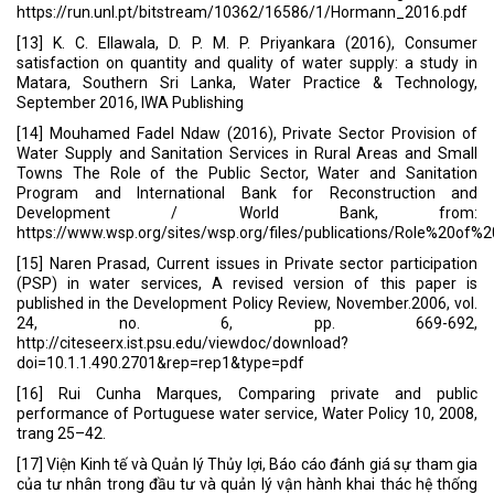
https://run.unl.pt/bitstream/10362/16586/1/Hormann_2016.pdf
[13] K. C. Ellawala, D. P. M. P. Priyankara (2016), Consumer
satisfaction on quantity and quality of water supply: a study in
Matara, Southern Sri Lanka, Water Practice & Technology,
September 2016, IWA Publishing
[14] Mouhamed Fadel Ndaw (2016), Private Sector Provision of
Water Supply and Sanitation Services in Rural Areas and Small
Towns The Role of the Public Sector, Water and Sanitation
Program and International Bank for Reconstruction and
Development / World Bank, from:
https://www.wsp.org/sites/wsp.org/files/publications/Role%20of
[15] Naren Prasad, Current issues in Private sector participation
(PSP) in water services, A revised version of this paper is
published in the Development Policy Review, November.2006, vol.
24, no. 6, pp. 669-692,
http://citeseerx.ist.psu.edu/viewdoc/download?
doi=10.1.1.490.2701&rep=rep1&type=pdf
[16] Rui Cunha Marques, Comparing private and public
performance of Portuguese water service, Water Policy 10, 2008,
trang 25–42.
[17] Viện Kinh tế và Quản lý Thủy lợi, Báo cáo đánh giá sự tham gia
của tư nhân trong đầu tư và quản lý vận hành khai thác hệ thống