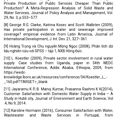
Private Production of Public Services Cheaper Than Public
Production? A Meta-Regression Analysis of Solid Waste and
Water Services, Journal of Policy Analysis and Management, Vol.
29, No. 3, p.553–577.
[8] George R.G. Clarke, Katrina Kosec and Scott Wallsten (2009),
Has private participation in water and sewerage improved
coverage? empirical evidence from Latin America, Journal of
International Development, J. Int. Dev. 21, 327–361.
[9] Hoàng Trọng và Chu nguyễn Mộng Ngọc (2008), Phân tích dữ
liệu nghiên cứu với SPSS – tập 1, NXB Hồng Đức.
[10] L. Koestler (2009), Private sector involvement in rural water
supply: Case studies from Uganda, paper in 34th WEDC
International Conference, Addis Ababa, Ethiopia, 2009, from
https://wedc-
knowledge.lboro.ac.uk/resources/conference/34/Koestler_L_-
_160.pdf?TARGET=_blank
[11] Jayaramu K P, B. Manoj Kumar, Prasanna Rashmi K K(2014),
Customer Satisfaction with Domestic Water Supply in India – A
Study in Hubli city, Journal of Environment and Earth Science, Vol
.4, No.9, 2014.
[12] Karoline Hormann (2016), Consumer Satisfaction with Water,
Wastewater and Waste Services in Portugal, from