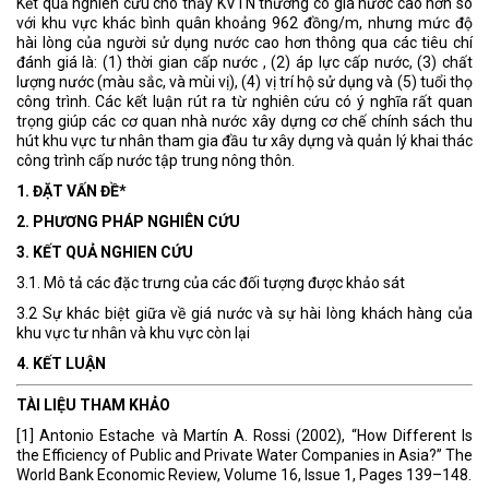
Kết quả nghiên cứu cho thấy KVTN thường có giá nước cao hơn so
với khu vực khác bình quân khoảng 962 đồng/m, nhưng mức độ
hài lòng của người sử dụng nước cao hơn thông qua các tiêu chí
đánh giá là: (1) thời gian cấp nước , (2) áp lực cấp nước, (3) chất
lượng nước (màu sắc, và mùi vị), (4) vị trí hộ sử dụng và (5) tuổi thọ
công trình. Các kết luận rút ra từ nghiên cứu có ý nghĩa rất quan
trọng giúp các cơ quan nhà nước xây dựng cơ chế chính sách thu
hút khu vực tư nhân tham gia đầu tư xây dựng và quản lý khai thác
công trình cấp nước tập trung nông thôn.
1. ĐẶT VẤN ĐỀ*
2. PHƯƠNG PHÁP NGHIÊN CỨU
3. KẾT QUẢ NGHIEN CỨU
3.1. Mô tả các đặc trưng của các đối tượng được khảo sát
3.2 Sự khác biệt giữa về giá nước và sự hài lòng khách hàng của
khu vực tư nhân và khu vực còn lại
4. KẾT LUẬN
TÀI LIỆU THAM KHẢO
[1] Antonio Estache và Martín A. Rossi (2002), “How Different Is
the Efficiency of Public and Private Water Companies in Asia?” The
World Bank Economic Review, Volume 16, Issue 1, Pages 139–148.