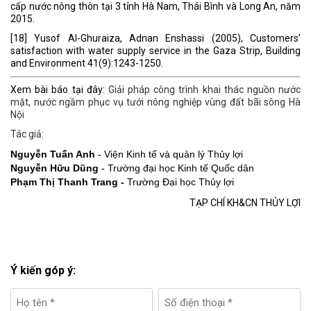
cấp nước nông thôn tại 3 tỉnh Hà Nam, Thái Bình và Long An, năm
2015.
[18] Yusof Al-Ghuraiza, Adnan Enshassi (2005), Customers’
satisfaction with water supply service in the Gaza Strip, Building
and Environment 41(9):1243-1250.
Xem bài báo tại đây:
Giải pháp công trình khai thác nguồn nước
mặt, nước ngầm phục vụ tưới nông nghiệp vùng đất bãi sông Hà
Nội
Tác giả
:
Nguyễn Tuấn Anh
Viện Kinh tế và quản lý Thủy lợi
-
Nguyễn Hữu Dũng
Trường đại học Kinh tế Quốc dân
-
Phạm Thị Thanh Trang -
Trường Đại học Thủy lợi
TẠP CHÍ KH&CN THỦY LỢI
Ý kiến góp ý: