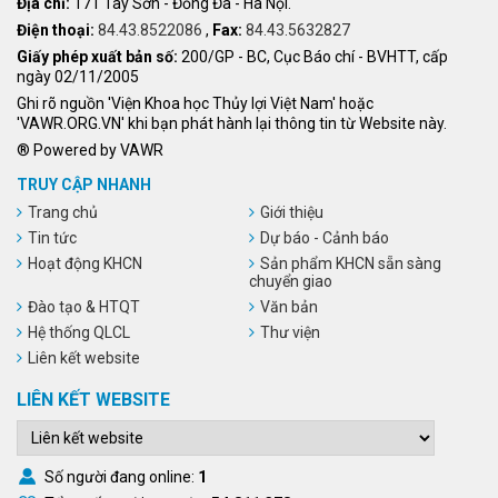
Địa chỉ:
171 Tây Sơn - Đống Đa - Hà Nội.
Điện thoại:
84.43.8522086
,
Fax:
84.43.5632827
Giấy phép xuất bản số:
200/GP - BC, Cục Báo chí - BVHTT, cấp
ngày 02/11/2005
Ghi rõ nguồn 'Viện Khoa học Thủy lợi Việt Nam' hoặc
'VAWR.ORG.VN' khi bạn phát hành lại thông tin từ Website này.
® Powered by VAWR
TRUY CẬP NHANH
Trang chủ
Giới thiệu
Tin tức
Dự báo - Cảnh báo
Hoạt động KHCN
Sản phẩm KHCN sẵn sàng
chuyển giao
Đào tạo & HTQT
Văn bản
Hệ thống QLCL
Thư viện
Liên kết website
LIÊN KẾT WEBSITE
Số người đang online:
1