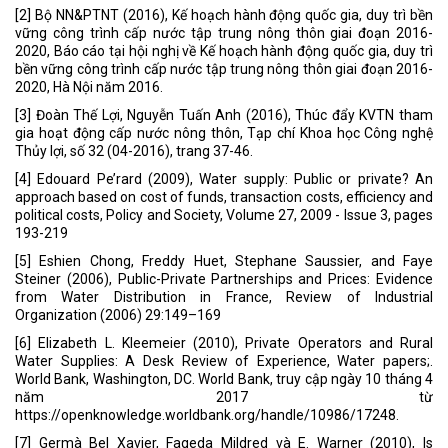
[2] Bộ NN&PTNT (2016), Kế hoạch hành động quốc gia, duy trì bền
vững công trình cấp nước tập trung nông thôn giai đoạn 2016-
2020, Báo cáo tại hội nghị về Kế hoạch hành động quốc gia, duy trì
bền vững công trình cấp nước tập trung nông thôn giai đoạn 2016-
2020, Hà Nội năm 2016.
[3] Đoàn Thế Lợi, Nguyễn Tuấn Anh (2016), Thúc đẩy KVTN tham
gia hoạt động cấp nước nông thôn, Tạp chí Khoa học Công nghệ
Thủy lợi, số 32 (04-2016), trang 37-46.
[4] Edouard Pe’rard (2009), Water supply: Public or private? An
approach based on cost of funds, transaction costs, efficiency and
political costs, Policy and Society, Volume 27, 2009 - Issue 3, pages
193-219
[5] Eshien Chong, Freddy Huet, Stephane Saussier, and Faye
Steiner (2006), Public-Private Partnerships and Prices: Evidence
from Water Distribution in France, Review of Industrial
Organization (2006) 29:149–169
[6] Elizabeth L. Kleemeier (2010), Private Operators and Rural
Water Supplies: A Desk Review of Experience, Water papers;.
World Bank, Washington, DC. World Bank, truy cập ngày 10 tháng 4
năm 2017 từ
https://openknowledge.worldbank.org/handle/10986/17248.
[7] Germà Bel Xavier, Fageda Mildred và E. Warner (2010), Is