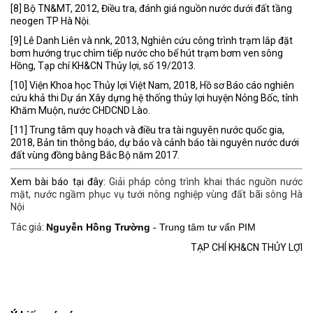
[8] Bộ TN&MT, 2012, Điều tra, đánh giá nguồn nước dưới đất tầng
neogen TP Hà Nội.
[9] Lê Danh Liên và nnk, 2013, Nghiên cứu công trình trạm lắp đặt
bơm hướng trục chìm tiếp nước cho bể hút trạm bơm ven sông
Hồng, Tạp chí KH&CN Thủy lợi, số 19/2013.
[10] Viện Khoa học Thủy lợi Việt Nam, 2018, Hồ sơ Báo cáo nghiên
cứu khả thi Dự án Xây dựng hệ thống thủy lợi huyện Nỏng Bốc, tỉnh
Khăm Muộn, nước CHDCND Lào.
[11] Trung tâm quy hoạch và điều tra tài nguyên nước quốc gia,
2018, Bản tin thông báo, dự báo và cảnh báo tài nguyên nước dưới
đất vùng đồng bằng Bắc Bộ năm 2017.
Xem bài báo tại đây:
Giải pháp công trình khai thác nguồn nước
mặt, nước ngầm phục vụ tưới nông nghiệp vùng đất bãi sông Hà
Nội
Tác giả
:
Nguyễn Hồng Trường
Trung tâm tư vấn PIM
-
TẠP CHÍ KH&CN THỦY LỢI