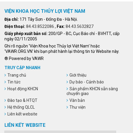
VIỆN KHOA HỌC THỦY LỢI VIỆT NAM
Địa chỉ:
171 Tây Sơn - Đống Đa - Hà Nội.
Điện thoại:
84.43.8522086
,
Fax:
84.43.5632827
Giấy phép xuất bản số:
200/GP - BC, Cục Báo chí - BVHTT, cấp
ngày 02/11/2005
Ghi rõ nguồn 'Viện Khoa học Thủy lợi Việt Nam' hoặc
'VAWR.ORG.VN' khi bạn phát hành lại thông tin từ Website này.
® Powered by VAWR
TRUY CẬP NHANH
Trang chủ
Giới thiệu
Tin tức
Dự báo - Cảnh báo
Hoạt động KHCN
Sản phẩm KHCN sẵn sàng
chuyển giao
Đào tạo & HTQT
Văn bản
Hệ thống QLCL
Thư viện
Liên kết website
LIÊN KẾT WEBSITE