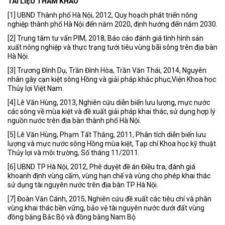
TÀI LIỆU THAM KHẢO
[1] UBND Thành phố Hà Nội, 2012, Quy hoạch phát triển nông
nghiệp thành phố Hà Nội đến năm 2020, định hướng đến năm 2030.
[2] Trung tâm tư vấn PIM, 2018, Báo cáo đánh giá tình hình sản
xuất nông nghiệp và thực trạng tưới tiêu vùng bãi sông trên địa bàn
Hà Nội.
[3] Trương Đình Dụ, Trần Đình Hòa, Trần Văn Thái, 2014, Nguyên
nhân gây cạn kiệt sông Hồng và giải pháp khắc phục,Viện Khoa học
Thủy lợi Việt Nam.
[4] Lê Văn Hùng, 2013, Nghiên cứu diễn biến lưu lượng, mực nước
các sông về mùa kiệt và đề xuất giải pháp khai thác, sử dụng hợp lý
nguồn nước trên địa bàn thành phố Hà Nội.
[5] Lê Văn Hùng, Phạm Tất Thắng, 2011, Phân tích diễn biến lưu
lượng và mực nước sông Hồng mùa kiệt, Tạp chí Khoa học kỹ thuật
Thủy lợi và môi trường, Số tháng 11/2011.
[6] UBND TP Hà Nội, 2012, Phê duyệt đề án Điều tra, đánh giá
khoanh định vùng cấm, vùng hạn chế và vùng cho phép khai thác
sử dụng tài nguyên nước trên địa bàn TP Hà Nội.
[7] Đoàn Văn Cánh, 2015, Nghiên cứu đề xuất các tiêu chí và phân
vùng khai thác bền vững, bảo vệ tài nguyên nước dưới đất vùng
đồng bằng Bắc Bộ và đồng bằng Nam Bộ