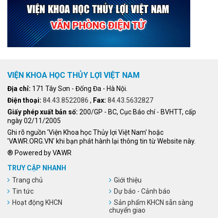
VIỆN KHOA HỌC THỦY LỢI VIỆT NAM
Địa chỉ:
171 Tây Sơn - Đống Đa - Hà Nội.
Điện thoại:
84.43.8522086
,
Fax:
84.43.5632827
Giấy phép xuất bản số:
200/GP - BC, Cục Báo chí - BVHTT, cấp
ngày 02/11/2005
Ghi rõ nguồn 'Viện Khoa học Thủy lợi Việt Nam' hoặc
'VAWR.ORG.VN' khi bạn phát hành lại thông tin từ Website này.
® Powered by VAWR
TRUY CẬP NHANH
Trang chủ
Giới thiệu
Tin tức
Dự báo - Cảnh báo
Hoạt động KHCN
Sản phẩm KHCN sẵn sàng
chuyển giao