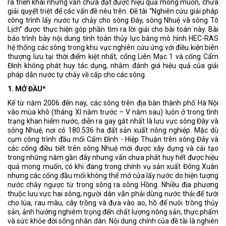
ra triển khai nhưng vẫn chưa đạt được hiệu quả mong muốn, chưa
giải quyết triệt để các vấn đề nêu trên. Đề tài “Nghiên cứu giải pháp
công trình lấy nước tự chảy cho sông Đáy, sông Nhuệ và sông Tô
Lịch” được thực hiện góp phần tìm ra lời giải cho bài toán này. Bài
báo trình bày nội dung tính toán thủy lực bằng mô hình HEC-RAS
hệ thống các sông trong khu vực nghiên cứu ứng với điều kiện biên
thượng lưu tại thời điểm kiệt nhất, cống Liên Mạc 1 và cống Cẩm
Đình không phát huy tác dụng, nhằm đánh giá hiệu quả của giải
pháp dẫn nước tự chảy về cấp cho các sông.
1. MỞ ĐẦU*
Kể từ năm 2006 đến nay, các sông trên địa bàn thành phố Hà Nội
vào mùa khô (tháng XI năm trước ÷ V năm sau) luôn ở trong tình
trạng khan hiếm nước, diễn ra gay gắt nhất là lưu vực sông Đáy và
sông Nhuệ, nơi có 180.536 ha đất sản xuất nông nghiệp. Mặc dù
cụm công trình đầu mối Cẩm Đình - Hiệp Thuận trên sông Đáy và
các cống điều tiết trên sông Nhuệ mới được xây dựng và cải tạo
trong những năm gần đây nhưng vẫn chưa phát huy hết được hiệu
quả mong muốn, có khi đang trong chính vụ sản xuất Đông Xuân
nhưng các cống đầu mối không thể mở cửa lấy nước do hiện tượng
nước chảy ngược từ trong sông ra sông Hồng. Nhiều địa phương
thuộc lưu vực hai sông, người dân vẫn phải dùng nước thải để tưới
cho lúa, rau màu, cây trồng và đưa vào ao, hồ để nuôi trồng thủy
sản, ảnh hưởng nghiêm trọng đến chất lượng nông sản, thực phẩm
và sức khỏe đời sống nhân dân. Nội dung chính của đề tài là nghiên