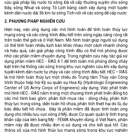
cứu giải pháp lấy nước từ sông Đà về cấp thường xuyên cho sông
Đáy, sông Nhuệ và sông Tô Lịch bằng cách xây dựng một tuyến
kênh dẫn nước dài 36 km từ sông Tích nối về các sông để cấp nước.
2. PHƯƠNG PHÁP NGHIÊN CỨU
Hiện nay, việc ứng dụng các mô hình toán để tính toán thủy lực
mạng sông và các công trình điều tiết trên sông ngày càng rộng rãi
trên toàn thể giới và ở Việt Nam. Mô hình toán giúp người sử dụng
có thể tính toán nhiều kịch bản khác nhau một cách nhanh chóng
và hiệu quả, các giải pháp công trình đều có thể mô phỏng được
nhờ các phần mềm chuyên dụng. Trong nghiên cứu này, tác giả sử
dụng phần mềm HEC - RAS 4.1 để tính toán mô phỏng dòng chảy
kiệt trên hệ thống các sông trong khu vực nghiên cứu khi xây dựng
tuyến kênh dẫn nước tự chảy và các công trình điều tiết. HEC – RAS
là mô hình toán thủy lực một chiều do Trung tâm Thủy văn Công
trình thuộc hiệp hội Kỹ sư quân sự Hoa Kỳ (Hydrologic Engineering
Center of US Army Corps of Engineers) xây dựng. Việc phát triển
mô hình HEC - RAS nằm trong một chương trình phát triển đồng bộ
các mô hình bao gồm: phân tích mưa rào - dòng chảy, phân tích
thủy lực trong sông, diễn toán hồ chứa, phân tích thiệt hại do lũ, dự
báo điều tiết hồ chứa... Đây là phần mềm đã được tính toán ứng
dụng cho nhiều lưu vực sông ở Mỹ, được Cơ quan quản lý tình trạng
khẩn cấp của liên bang Mỹ - FEMA khuyên dùng; ở Việt Nam, phần
mềm này đã được nhiều đơn vị sử dụng và cho kết quả tốt. Các
thông số của mô hình thủy lực mạng sông trong khu vực nghiên