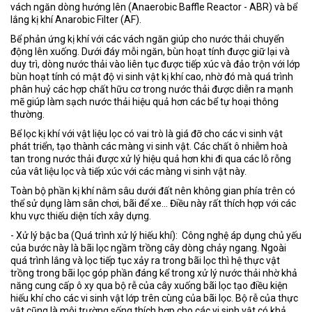
vách ngăn dòng hướng lên (Anaerobic Baffle Reactor - ABR) và bể
lắng kị khí Anarobic Filter (AF).
Bể phản ứng kị khí với các vách ngăn giúp cho nước thải chuyển
động lên xuống. Dưới đáy mỗi ngăn, bùn hoạt tính được giữ lại và
duy trì, dòng nước thải vào liên tục được tiếp xúc và đảo trộn với lớp
bùn hoạt tính có mật độ vi sinh vật kị khí cao, nhờ đó mà quá trình
phân huỷ các hợp chất hữu cơ trong nước thải được diễn ra mạnh
mẽ giúp làm sạch nước thải hiệu quả hơn các bể tự hoại thông
thường.
Bể lọc kị khí với vật liệu lọc có vai trò là giá đỡ cho các vi sinh vật
phát triển, tạo thành các màng vi sinh vật. Các chất ô nhiễm hoà
tan trong nước thải được xử lý hiệu quả hơn khi đi qua các lỗ rỗng
của vât liệu lọc và tiếp xúc với các màng vi sinh vật này.
Toàn bộ phần kị khí nằm sâu dưới đất nên không gian phía trên có
thể sử dụng làm sân chơi, bãi để xe... Điều này rất thích hợp với các
khu vực thiếu diện tích xây dựng.
- Xử lý bậc ba (Quá trình xử lý hiếu khí): Công nghệ áp dụng chủ yếu
của bước này là bãi lọc ngầm trồng cây dòng chảy ngang. Ngoài
quá trình lắng và lọc tiếp tục xảy ra trong bãi lọc thì hệ thực vật
trồng trong bãi lọc góp phần đáng kể trong xử lý nước thải nhờ khả
năng cung cấp ô xy qua bộ rễ của cây xuống bãi lọc tạo điều kiện
hiếu khí cho các vi sinh vật lớp trên cùng của bãi lọc. Bộ rễ của thực
vật cũng là môi trường sống thích hợp cho các vi sinh vật có khả