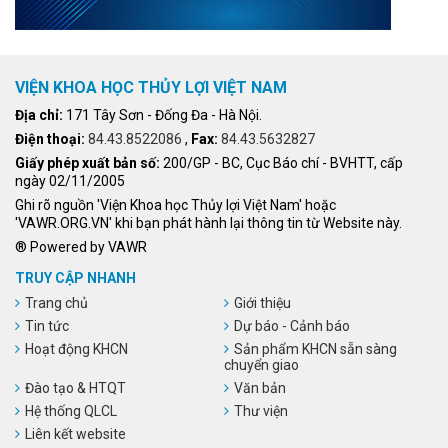
VIỆN KHOA HỌC THỦY LỢI VIỆT NAM
Địa chỉ:
171 Tây Sơn - Đống Đa - Hà Nội.
Điện thoại:
84.43.8522086
,
Fax:
84.43.5632827
Giấy phép xuất bản số:
200/GP - BC, Cục Báo chí - BVHTT, cấp
ngày 02/11/2005
Ghi rõ nguồn 'Viện Khoa học Thủy lợi Việt Nam' hoặc
'VAWR.ORG.VN' khi bạn phát hành lại thông tin từ Website này.
® Powered by VAWR
TRUY CẬP NHANH
Trang chủ
Giới thiệu
Tin tức
Dự báo - Cảnh báo
Hoạt động KHCN
Sản phẩm KHCN sẵn sàng
chuyển giao
Đào tạo & HTQT
Văn bản
Hệ thống QLCL
Thư viện
Liên kết website