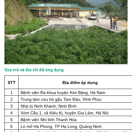
Quy mô và địa chỉ đã ứng dụng
STT
Địa điểm áp dụng
1
Bệnh viện Đa khoa huyện Kim Bảng, Hà Nam
2
Trung tâm cứu hộ gấu Tam Đảo, Vĩnh Phúc
3
Nhà tù Ninh Khánh, Ninh Bình
4
Xóm Cầu 1, xã Kiêu Kị, huyện Gia Lâm, Hà Nội
5
Bệnh viện Nhi tỉnh Thanh Hóa
6
Lò mổ Hà Phong, TP Hạ Long, Quảng Ninh