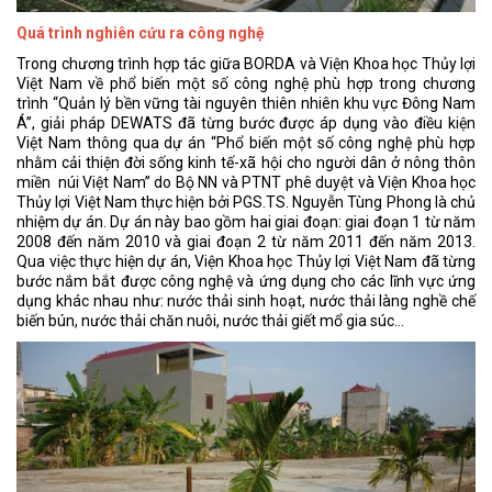
Quá trình nghiên cứu ra công nghệ
Trong chương trình hợp tác giữa BORDA và Viện Khoa học Thủy lợi
Việt Nam về phổ biến một số công nghệ phù hợp trong chương
trình “Quản lý bền vững tài nguyên thiên nhiên khu vực Đông Nam
Á”, giải pháp DEWATS đã từng bước được áp dụng vào điều kiện
Việt Nam thông qua dự án “Phổ biến một số công nghệ phù hợp
nhằm cải thiện đời sống kinh tế-xã hội cho người dân ở nông thôn
miền núi Việt Nam” do Bộ NN và PTNT phê duyệt và Viện Khoa học
Thủy lợi Việt Nam thực hiện bởi PGS.TS. Nguyễn Tùng Phong là chủ
nhiệm dự án. Dự án này bao gồm hai giai đoạn: giai đoạn 1 từ năm
2008 đến năm 2010 và giai đoạn 2 từ năm 2011 đến năm 2013.
Qua việc thực hiện dự án, Viện Khoa học Thủy lợi Việt Nam đã từng
bước nắm bắt được công nghệ và ứng dụng cho các lĩnh vực ứng
dụng khác nhau như: nước thải sinh hoạt, nước thải làng nghề chế
biến bún, nước thải chăn nuôi, nước thải giết mổ gia súc…