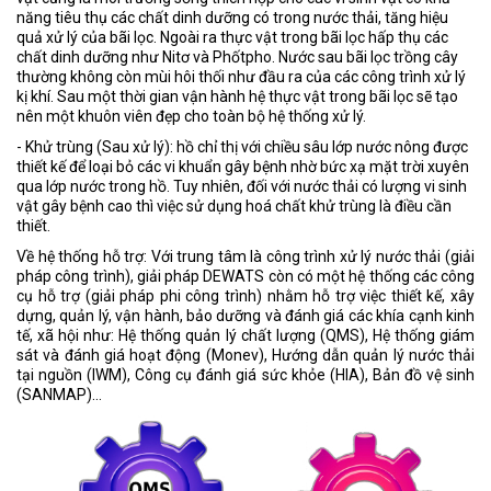
năng tiêu thụ các chất dinh dưỡng có trong nước thải, tăng hiệu
quả xử lý của bãi lọc. Ngoài ra thực vật trong bãi lọc hấp thụ các
chất dinh dưỡng như Nitơ và Phốtpho. Nước sau bãi lọc trồng cây
thường không còn mùi hôi thối như đầu ra của các công trình xử lý
kị khí. Sau một thời gian vận hành hệ thực vật trong bãi lọc sẽ tạo
nên một khuôn viên đẹp cho toàn bộ hệ thống xử lý.
- Khử trùng (Sau xử lý): hồ chỉ thị với chiều sâu lớp nước nông được
thiết kế để loại bỏ các vi khuẩn gây bệnh nhờ bức xạ mặt trời xuyên
qua lớp nước trong hồ. Tuy nhiên, đối với nước thải có lượng vi sinh
vật gây bệnh cao thì việc sử dụng hoá chất khử trùng là điều cần
thiết.
Về hệ thống hỗ trợ: Với trung tâm là công trình xử lý nước thải (giải
pháp công trình), giải pháp DEWATS còn có một hệ thống các công
cụ hỗ trợ (giải pháp phi công trình) nhằm hỗ trợ việc thiết kế, xây
dựng, quản lý, vận hành, bảo dưỡng và đánh giá các khía cạnh kinh
tế, xã hội như: Hệ thống quản lý chất lượng (QMS), Hệ thống giám
sát và đánh giá hoạt động (Monev), Hướng dẫn quản lý nước thải
tại nguồn (IWM), Công cụ đánh giá sức khỏe (HIA), Bản đồ vệ sinh
(SANMAP)…