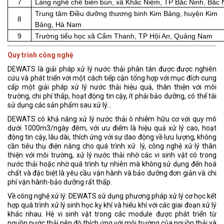
7
Làng nghề chế biến bún, xã Khắc Niệm, TP Bắc Ninh, Bắc 
Trung tâm Điều dưỡng thương binh Kim Bảng, huyện Kim
8
Bảng, Hà Nam
9
Trường tiểu học xã Cẩm Thanh, TP Hội An, Quảng Nam
Quy trình công nghệ
DEWATS là giải pháp xử lý nước thải phân tán được được nghiên
cứu và phát triển với một cách tiếp cận tổng hợp với mục đích cung
cấp một giải pháp xử lý nước thải hiệu quả, thân thiện với môi
trường, chi phí thấp, hoạt động tin cậy, ít phải bảo dưỡng, có thể tái
sử dụng các sản phẩm sau xử lý...
DEWATS có khả năng xử lý nước thải ô nhiễm hữu cơ với quy mô
dưới 1000m3/ngày đêm, với ưu điểm là hiệu quả xử lý cao, hoạt
động tin cậy, lâu dài, thích ứng với sự dao động về lưu lượng, không
cần tiêu thụ điện năng cho quá trình xử lý, công nghệ xử lý thân
thiện với môi trường, xử lý nước thải nhờ các vi sinh vật có trong
nước thải hoặc nhờ quá trình tự nhiên mà không sử dụng đến hoá
chất và đặc biệt là yêu cầu vận hành và bảo dưỡng đơn giản và chi
phí vận hành-bảo dưỡng rất thấp.
Về công nghệ xử lý: DEWATS sử dụng phương pháp xử lý cơ học kết
hợp quá trình xử lý sinh học kỵ khí và hiếu khí với các giai đoạn xử lý
khác nhau. Hệ vi sinh vật trong các module được phát triển từ
nguồn nước thải nên độ thích ứng với môi trường của nguồn thải và