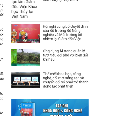
òng
hực
hời
Hội nghị công bố Quyết định
 có
của Bộ trưởng Bộ Nông
uối
nghiệp và Môi trường bổ
nhiệm lại Giám đốc Viện
ổng
lên
Ứng dụng AI trong quản lý
tưới tiêu đối phó với biến đổi
vực
khí hậu
 đã
Thể chế khoa học, công
nghệ, đổi mới sáng tạo và
hác
chuyển đổi số phải trở thành
động lực phát triển
khu
góp
oàn