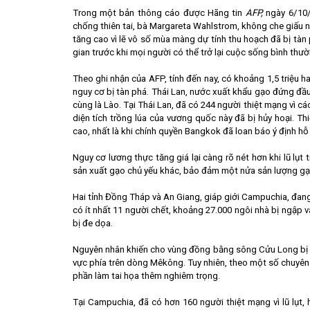
Trong một bản thông cáo được Hãng tin
AFP,
ngày 6/10/
chống thiên tai, bà Margareta Wahlstrom, không che giấu nỗi
tăng cao vì lẽ vô số mùa màng dự tính thu hoạch đã bị tàn 
gian trước khi mọi người có thể trở lại cuộc sống bình thườ
Theo ghi nhận của AFP, tính đến nay, có khoảng 1,5 triệu 
nguy cơ bị tàn phá. Thái Lan, nước xuất khẩu gạo đứng đầu t
cùng là Lào. Tại Thái Lan, đã có 244 người thiệt mạng vì cá
diện tích trồng lúa của vương quốc này đã bị hủy hoại. Th
cao, nhất là khi chính quyền Bangkok đã loan báo ý định hỗ
Nguy cơ lương thực tăng giá lại càng rõ nét hơn khi lũ 
sản xuất gạo chủ yếu khác, bảo đảm một nửa sản lượng gạo
Hai tỉnh Đồng Tháp và An Giang, giáp giới Campuchia, đang
có ít nhất 11 người chết, khoảng 27.000 ngôi nhà bị ngập v
bị đe dọa.
Nguyên nhân khiến cho vùng đồng bằng sông Cửu Long bị ng
vực phía trên dòng Mêkông. Tuy nhiên, theo một số chuyên
phần làm tai họa thêm nghiêm trọng.
Tại Campuchia, đã có hơn 160 người thiệt mạng vì lũ lụt,