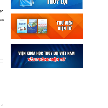
rận
vn