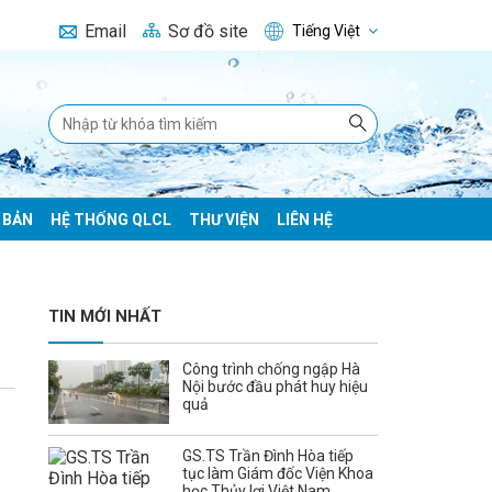
Email
Sơ đồ site
Tiếng Việt
 BẢN
HỆ THỐNG QLCL
THƯ VIỆN
LIÊN HỆ
TIN MỚI NHẤT
Công trình chống ngập Hà
Nội bước đầu phát huy hiệu
quả
GS.TS Trần Đình Hòa tiếp
tục làm Giám đốc Viện Khoa
học Thủy lợi Việt Nam