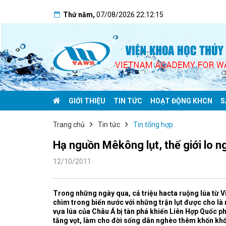
Thứ năm
,
07/08/2026
22:12:15
GIỚI THIỆU
TIN TỨC
HOẠT ĐỘNG KHCN
S
Trang chủ
Tin tức
Tin tổng hợp
Hạ nguồn Mêkông lụt, thế giới lo n
12/10/2011
Trong những ngày qua,
cả triệu hacta ruộng lúa từ
chìm trong biển nước với những trận lụt được cho là
vựa lúa của Châu Á bị tàn phá khiến Liên Hợp Quốc ph
tăng vọt, làm cho đời sống dân nghèo thêm khốn kh