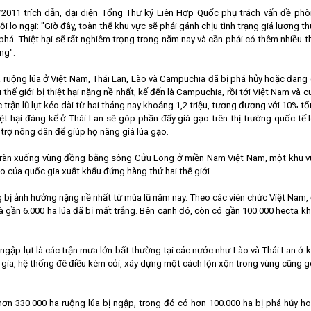
2011 trích dẫn, đại diện Tổng Thư ký Liên Hợp Quốc phụ trách vấn đề ph
 lo ngại: "Giờ đây, toàn thể khu vực sẽ phải gánh chịu tình trạng giá lương t
phá. Thiệt hại sẽ rất nghiêm trọng trong năm nay và cần phải có thêm nhiều t
ng".
ha ruộng lúa ở Việt Nam, Thái Lan, Lào và Campuchia đã bị phá hủy hoặc đang
hế giới bị thiệt hại nặng nề nhất, kế đến là Campuchia, rồi tới Việt Nam và c
c trận lũ lụt kéo dài từ hai tháng nay khoảng 1,2 triệu, tương đương với 10% t
iệt hại đáng kể ở Thái Lan sẽ góp phần đẩy giá gạo trên thị trường quốc tế 
 trợ nông dân để giúp họ nâng giá lúa gạo.
lụt tràn xuống vùng đồng bằng sông Cửu Long ở miền Nam Việt Nam, một khu 
 của quốc gia xuất khẩu đứng hàng thứ hai thế giới.
 bị ảnh hưởng nặng nề nhất từ mùa lũ năm nay. Theo các viên chức Việt Nam,
à gần 6.000 ha lúa đã bị mất trắng. Bên cạnh đó, còn có gần 100.000 hecta k
ập lụt là các trận mưa lớn bất thường tại các nước như Lào và Thái Lan ở 
 gia, hệ thống đê điều kém cỏi, xây dựng một cách lộn xộn trong vùng cũng 
 hơn 330.000 ha ruộng lúa bị ngập, trong đó có hơn 100.000 ha bị phá hủy h