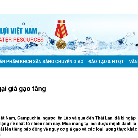
ẢN PHẨM KHCN SẴN SÀNG CHUYỂN GIAO
ĐÀO TẠO & HTQT
VĂN
gại giá gạo tăng
 Việt Nam, Campuchia, ngược lên Lào và qua
đến Thái Lan, đã bị ngập
 nặng nề nhất từ nhiều năm nay. Mùa màng tại nơi được mệnh danh là
ải lên tiếng báo động về nguy cơ giá gạo và các loại lương thực khác
ổ