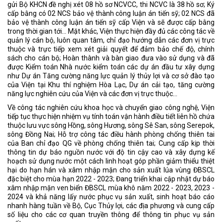
gửi Bộ KHCN đề nghị xét 08 hồ sơ NCVCC, thi NCVC là 38 hồ sơ; Ký
cấp bằng có 02 NCS bảo vệ thành công luận án tiến sỹ; 02 NCS đã
bảo vệ thành công luận án tiến sỹ cấp Viện và sẽ được cấp bằng
trong thời gian tới… Mặt khác, Viện thực hiện đầy đủ các công tác về
quản lý cán bộ, luôn quan tâm, chỉ đạo hướng dẫn các đơn vị trực
thuộc và trực tiếp xem xét giải quyết để đảm bảo chế độ, chính
sách cho cán bộ; Hoàn thành và bàn giao đưa vào sử dụng và đã
được Kiểm toán Nhà nước kiểm toán các dự án đầu tư xây dựng
như Dự án Tăng cường năng lực quản lý thủy lợi và cơ sở đào tạo
của Viện tại Khu thí nghiệm Hòa Lạc, Dự án cải tạo, tăng cường
năng lực nghiên cứu của Viện và các đơn vị trực thuộc…
Về công tác nghiên cứu khoa học và chuyển giao công nghệ, Viện
tiếp tục thực hiện nhiệm vụ tính toán vận hành điều tiết liên hồ chứa
thuộc lưu vực sông Hồng, sông Hương, sông Sê San, sông Serepok,
sông Đồng Nai; Hỗ trợ công tác điều hành phòng chống thiên tai
của Ban chỉ đạo QG về phòng chống thiên tai; Cung cấp kịp thời
thông tin dự báo nguồn nước với độ tin cậy cao và xây dựng kế
hoạch sử dụng nước một cách linh hoạt góp phần giảm thiểu thiệt
hại do hạn hán và xâm nhập mặn cho sản xuất lúa vùng ĐBSCL
đặc biệt cho mùa hạn 2022 - 2023; Đang triển khai cập nhật dự báo
xâm nhập mặn ven biển ĐBSCL mùa khô năm 2022 - 2023, 2023 -
2024 và khả năng lấy nước phục vụ sản xuất, sinh hoạt báo cáo
nhanh hàng tuần về Bộ, Cục Thủy lợi, các địa phương và cung cấp
số liệu cho các cơ quan truyền thông để thông tin phục vụ sản