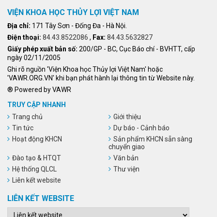
VIỆN KHOA HỌC THỦY LỢI VIỆT NAM
Địa chỉ:
171 Tây Sơn - Đống Đa - Hà Nội.
Điện thoại:
84.43.8522086
,
Fax:
84.43.5632827
Giấy phép xuất bản số:
200/GP - BC, Cục Báo chí - BVHTT, cấp
ngày 02/11/2005
Ghi rõ nguồn 'Viện Khoa học Thủy lợi Việt Nam' hoặc
'VAWR.ORG.VN' khi bạn phát hành lại thông tin từ Website này.
® Powered by VAWR
TRUY CẬP NHANH
Trang chủ
Giới thiệu
Tin tức
Dự báo - Cảnh báo
Hoạt động KHCN
Sản phẩm KHCN sẵn sàng
chuyển giao
Đào tạo & HTQT
Văn bản
Hệ thống QLCL
Thư viện
Liên kết website
LIÊN KẾT WEBSITE