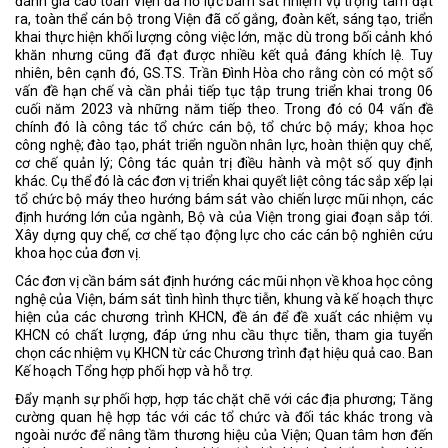
đánh giá cao toàn Viện đã nỗ lực bám sát nhiệm vụ trọng tâm đặt
ra, toàn thể cán bộ trong Viện đã cố gắng, đoàn kết, sáng tạo, triển
khai thực hiện khối lượng công việc lớn, mặc dù trong bối cảnh khó
khăn nhưng cũng đã đạt được nhiều kết quả đáng khích lệ. Tuy
nhiên, bên cạnh đó, GS.TS. Trần Đình Hòa cho rằng còn có một số
vấn đề hạn chế và cần phải tiếp tục tập trung triển khai trong 06
cuối năm 2023 và những năm tiếp theo. Trong đó có 04 vấn đề
chính đó là công tác tổ chức cán bộ, tổ chức bộ máy; khoa học
công nghệ; đào tạo, phát triển nguồn nhân lực, hoàn thiện quy chế,
cơ chế quản lý; Công tác quản trị điều hành và một số quy định
khác. Cụ thể đó là các đơn vị triển khai quyết liệt công tác sắp xếp lại
tổ chức bộ máy theo hướng bám sát vào chiến lược mũi nhọn, các
định hướng lớn của ngành, Bộ và của Viện trong giai đoạn sắp tới.
Xây dựng quy chế, cơ chế tạo động lực cho các cán bộ nghiên cứu
khoa học của đơn vị.
Các đơn vị cần bám sát định hướng các mũi nhọn về khoa học công
nghệ của Viện, bám sát tình hình thực tiễn, khung và kế hoạch thực
hiện của các chương trình KHCN, đề án để đề xuất các nhiệm vụ
KHCN có chất lượng, đáp ứng nhu cầu thực tiễn, tham gia tuyển
chọn các nhiệm vụ KHCN từ các Chương trình đạt hiệu quả cao. Ban
Kế hoạch Tổng hợp phối hợp và hỗ trợ.
Đẩy mạnh sự phối hợp, hợp tác chặt chẽ với các địa phương; Tăng
cường quan hệ hợp tác với các tổ chức và đối tác khác trong và
ngoài nước để nâng tầm thương hiệu của Viện; Quan tâm hơn đến