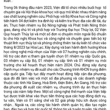
xuất…
Trong 06 tháng đầu năm 2023, Viện đã tổ chức nhiều buổi họp tổ
chuyên gia và Hội thảo khoa học với quy mô khác nhau nhằm nâng
cao chất lượng nghiên cứu; Phối hợp với Bộ Khoa học và Công nghệ
tiến hành 04 đợt kiểm tra định kỳ và kiểm tra thực địa các đề tài, dự
án; Thực hiện nhiệm vụ Bộ Nông nghiệp và Phát triển Nông thôn
giao, đang chủ trì và phối hợp với Trường Đại học Thủy lợi, 02 Viện
Quy hoạch Thủy lợi và một số đơn vị chuyên môn ngoài Bộ chuẩn
bị cho Hội nghị Khoa học và công nghệ và chuyển giao tiến bộ kỹ
thuật lĩnh vực thủy lợi và phòng chống thiên tai dự kiến tổ chức vào
tháng 8/2023 tại Hòa Lạc; Xây dựng và ban hành định hướng khoa
học công nghệ mũi nhọn của Viện với 07 hướng nghiên cứu chính;
Hỗ trợ các đơn vị tham gia tuyển chọn 01 nhiệm vụ cấp Quốc gia,
03 nhiệm vụ cấp Bộ, 01 nhiệm vụ cấp tỉnh và 01 nhiệm vụ môi
trường cho kế hoạch thực hiện năm 2024; Chủ động xây dựng
Danh mục nhiệm vụ đề xuất cho các Chương trình KHCN trọng điểm
cấp quốc gia; Tiếp tục đẩy mạnh hoạt động tiếp cận địa phương,
qua đó đã làm việc với một số địa phương và các doanh nghiệp
thuộc các tỉnh Hà Giang, Hoà Bình, Điện Biên, An Giang; Hỗ trợ các
địa phương đề xuất các nhiệm vụ, chương trình dự án thực hiện
trong các năm tiếp theo. Một số công nghệ thế mạnh của Viện tiếp
tục được triển khai vào thực tiễn thông qua các hợp đồng dịch vụ,
tư vấn, Viện có 01 sáng chế và 02 giải pháp hữu ích được công
nhận... Ngoài ra, các công tác hành chính quản trị, đào tạo ngắn
hạn, đào tạo và hợp tác quốc tế; thông tin và tuyên truyền, tài chính