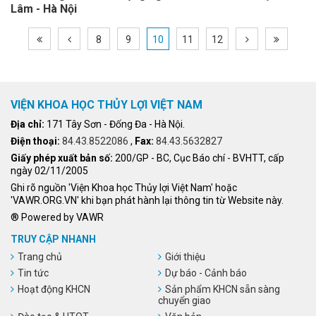
Lâm - Hà Nội
8
9
10
11
12
VIỆN KHOA HỌC THỦY LỢI VIỆT NAM
Địa chỉ:
171 Tây Sơn - Đống Đa - Hà Nội.
Điện thoại:
84.43.8522086
,
Fax:
84.43.5632827
Giấy phép xuất bản số:
200/GP - BC, Cục Báo chí - BVHTT, cấp
ngày 02/11/2005
Ghi rõ nguồn 'Viện Khoa học Thủy lợi Việt Nam' hoặc
'VAWR.ORG.VN' khi bạn phát hành lại thông tin từ Website này.
® Powered by VAWR
TRUY CẬP NHANH
Trang chủ
Giới thiệu
Tin tức
Dự báo - Cảnh báo
Hoạt động KHCN
Sản phẩm KHCN sẵn sàng
chuyển giao