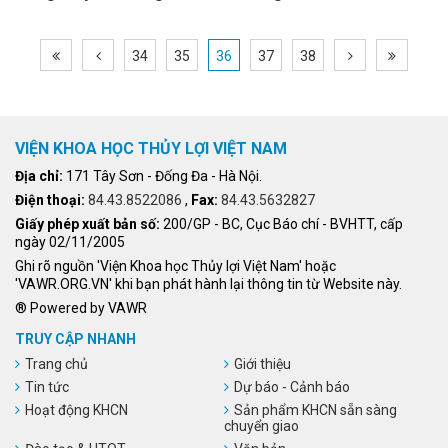
34
35
36
37
38
VIỆN KHOA HỌC THỦY LỢI VIỆT NAM
Địa chỉ:
171 Tây Sơn - Đống Đa - Hà Nội.
Điện thoại:
84.43.8522086
,
Fax:
84.43.5632827
Giấy phép xuất bản số:
200/GP - BC, Cục Báo chí - BVHTT, cấp
ngày 02/11/2005
Ghi rõ nguồn 'Viện Khoa học Thủy lợi Việt Nam' hoặc
'VAWR.ORG.VN' khi bạn phát hành lại thông tin từ Website này.
® Powered by VAWR
TRUY CẬP NHANH
Trang chủ
Giới thiệu
Tin tức
Dự báo - Cảnh báo
Hoạt động KHCN
Sản phẩm KHCN sẵn sàng
chuyển giao