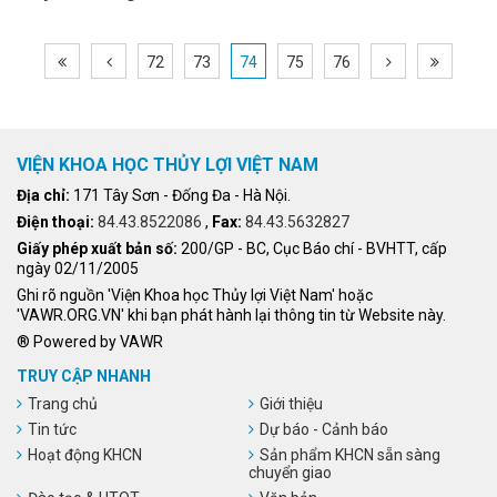
72
73
74
75
76
VIỆN KHOA HỌC THỦY LỢI VIỆT NAM
Địa chỉ:
171 Tây Sơn - Đống Đa - Hà Nội.
Điện thoại:
84.43.8522086
,
Fax:
84.43.5632827
Giấy phép xuất bản số:
200/GP - BC, Cục Báo chí - BVHTT, cấp
ngày 02/11/2005
Ghi rõ nguồn 'Viện Khoa học Thủy lợi Việt Nam' hoặc
'VAWR.ORG.VN' khi bạn phát hành lại thông tin từ Website này.
® Powered by VAWR
TRUY CẬP NHANH
Trang chủ
Giới thiệu
Tin tức
Dự báo - Cảnh báo
Hoạt động KHCN
Sản phẩm KHCN sẵn sàng
chuyển giao