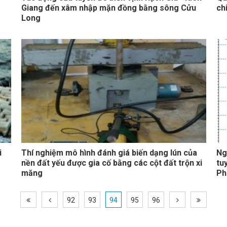
Giang đến xâm nhập mặn đồng bằng sông Cửu
ch
Long
i
Thí nghiệm mô hình đánh giá biến dạng lún của
Ng
nền đất yếu được gia cố bằng các cột đất trộn xi
tu
măng
Ph
92
93
94
95
96