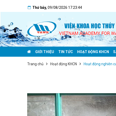
Thứ bảy
,
09/08/2026
17:23:44
GIỚI THIỆU
TIN TỨC
HOẠT ĐỘNG KHCN
S
Trang chủ
Hoạt động KHCN
Hoạt động nghiên c