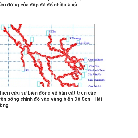
iều đứng của đập đá đổ nhiều khối
hiên cứu sự biến động về bùn cát trên các
yến sông chính đổ vào vùng biển Đồ Sơn - Hải
òng