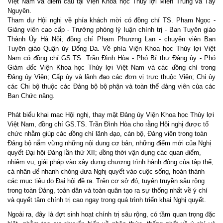
Việt Nam và điểm cầu tại Viện Khoa học Thủy lợi Miền Trung và Tây
Nguyên.
Tham dự Hội nghị về phía khách mời có đồng chí TS. Phạm Ngọc -
Giảng viên cao cấp - Trưởng phòng lý luận chính trị - Ban Tuyên giáo
Thành Ủy Hà Nội; đồng chí Phạm Phương Lan - chuyên viên Ban
Tuyên giáo Quận ủy Đống Đa. Về phía Viện Khoa học Thủy lợi Việt
Nam có đồng chí GS.TS. Trần Đình Hòa - Phó Bí thư Đảng ủy - Phó
Giám đốc Viện Khoa học Thủy lợi Việt Nam và các đồng chí trong
Đảng ủy Viện; Cấp ủy và lãnh đạo các đơn vị trực thuộc Viện; Chi ủy
các Chi bộ thuộc các Đảng bộ bộ phận và toàn thể đảng viên của các
Ban Chức năng.
Phát biểu khai mạc Hội nghị, thay mặt Đảng ủy Viện Khoa học Thủy lợi
Việt Nam, đồng chí GS.TS. Trần Đình Hòa cho rằng Hội nghị được tổ
chức nhằm giúp các đồng chí lãnh đạo, cán bộ, Đảng viên trong toàn
Đảng bộ nắm vững những nội dung cơ bản, những điểm mới của Nghị
quyết Đại hội Đảng lần thứ XII; đồng thời vận dụng các quan điểm,
nhiệm vụ, giải pháp vào xây dựng chương trình hành động của tập thể,
cá nhân để nhanh chóng đưa Nghị quyết vào cuộc sống, hoàn thành
các mục tiêu do Đại hội đề ra. Trên cơ sở đó, tuyên truyền sâu rộng
trong toàn Đảng, toàn dân và toàn quân tạo ra sự thống nhất về ý chí
và quyết tâm chính trị cao ngay trong quá trình triển khai Nghị quyết.
Ngoài ra, đây là đợt sinh hoạt chính trị sâu rộng, có tầm quan trọng đặc