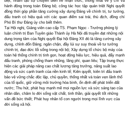
biệt, nhằm tạo sự chuyển biến về nhận thức, thống nhất về ý chí và
hành động trong toàn Đảng bộ; công tác học tập quán triệt Nghị quyết
đồng thời góp phần tăng cường xây dựng Đảng về chính trị, tư tưởng,
đấu tranh có hiệu quả với các quan điểm sai trái, thù địch, đồng chí
Phó Bí thư Đảng ủy cho biết thêm.
Tại Hội nghị, Giảng viên cao cấp TS. Phạm Ngọc - Trưởng phòng lý
luận chính trị Ban Tuyên giáo Thành ủy Hà Nội đã truyền đạt những nội
dung trọng tâm của Nghị quyết Đại hội Đảng XII đó là tăng cường xây
dựng, chỉnh đốn Đảng; ngăn chặn, đầy lùi sự suy thoái về tư tưởng
chính trị, đạo đức lối sống trong nội bộ; Xây dựng tổ chức bộ máy của
toàn hệ thống chính trị tinh gọn, hoạt động hiệu lực, hiệu quả, đẩy mạnh
đấu tranh, phòng chống tham nhũng, lãng phí, quan liêu; Tập trung thực
hiện các giải pháp nâng cao chất lượng tăng trưởng, năng suất lao
động và sức cạnh tranh của nền kinh tế; Kiên quyết, kiên trì đấu tranh
bảo vệ vững chắc độc lập, chủ quyền, thống nhất và toàn vẹn lãnh thổ
của tổ quốc, giữ vững môi trường hòa bình, ổn định để phát triển đất
nước; Thu hút, phát huy mạnh mẽ mọi nguồn lực và sức sáng tạo của
nhân dân, chăm lo đời sống vật chất, tinh thần, giải quyết tốt những
vấn đề bức thiết; Phát huy nhân tố con người trong mọi lĩnh vực của
đời sống xã hội.