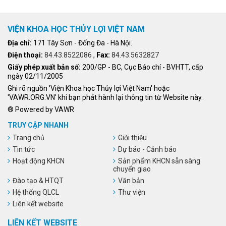
VIỆN KHOA HỌC THỦY LỢI VIỆT NAM
Địa chỉ:
171 Tây Sơn - Đống Đa - Hà Nội.
Điện thoại:
84.43.8522086
,
Fax:
84.43.5632827
Giấy phép xuất bản số:
200/GP - BC, Cục Báo chí - BVHTT, cấp
ngày 02/11/2005
Ghi rõ nguồn 'Viện Khoa học Thủy lợi Việt Nam' hoặc
'VAWR.ORG.VN' khi bạn phát hành lại thông tin từ Website này.
® Powered by VAWR
TRUY CẬP NHANH
Trang chủ
Giới thiệu
Tin tức
Dự báo - Cảnh báo
Hoạt động KHCN
Sản phẩm KHCN sẵn sàng
chuyển giao
Đào tạo & HTQT
Văn bản
Hệ thống QLCL
Thư viện
Liên kết website
LIÊN KẾT WEBSITE