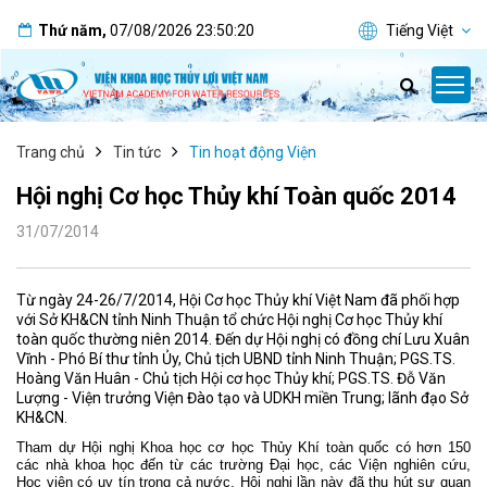
Thứ năm
,
07/08/2026
23:50:20
Tiếng Việt
Trang chủ
Tin tức
Tin hoạt động Viện
Hội nghị Cơ học Thủy khí Toàn quốc 2014
31/07/2014
Từ ngày 24-26/7/2014, Hội Cơ học Thủy khí Việt Nam đã phối hợp
với Sở KH&CN tỉnh Ninh Thuận tổ chức Hội nghị Cơ học Thủy khí
toàn quốc thường niên 2014. Đến dự Hội nghị có đồng chí Lưu Xuân
Vĩnh - Phó Bí thư tỉnh Ủy, Chủ tịch UBND tỉnh Ninh Thuận; PGS.TS.
Hoàng Văn Huân - Chủ tịch Hội cơ học Thủy khí; PGS.TS. Đỗ Văn
Lượng - Viện trưởng Viện Đào tạo và UDKH miền Trung; lãnh đạo Sở
KH&CN.
Tham dự Hội nghị Khoa học cơ học Thủy Khí toàn quốc có hơn 150
các nhà khoa học đến từ các trường Đại học, các Viện nghiên cứu,
Học viện có uy tín trong cả nước. Hội nghị lần này đã thu hút sự quan