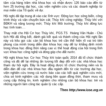
tâm của hàng trăm nhà khoa học và nhận được 126 báo cáo đến từ
hơn 25 trường đại học, các viện nghiên cứu và các doanh nghiệp từ
mọi miền của Tổ quốc về dự.
Hội nghị đã tập trung đi vào các lĩnh vực: Động lực học sông biển, công
trình thủy và vận chuyển bùn cát; Thủy khí công nghiệp; Thủy khí với
BĐKH và năng lượng mới; Thủy khí Môi trường; Thủy khí đông lực
học tính toán….
Thay mặt cho Hội Cơ học Thủy khí, PGS.TS
Hoàng Văn Huân - Chủ
tịch Hội đã tổng kết, đánh giá kết quả và thành công của Hội nghị lần
này và kêu gọi các cán bộ khoa học trẻ cần thể hiện rõ vai trò tiên
phong của mình trong diễn đàn khoa học này để tự khẳng định mình
trong khoa học đồng thời nâng cao vị thế hoạt động của hội trong lĩnh
vực khoa học công nghệ và đóng góp cho đất nước.
Hội nghị khoa học Cơ học Thủy khí toàn quốc 2014 đã tổ chức thành
công và đã để lại những ấn tượng tốt đẹp đối với các nhà khoa học
tham dự hội nghị. Đây là hoạt động được tổ chức thường niên và là
diễn đàn để các nhà khoa học đầu ngành đến từ các trường đại học,
viện nghiên cứu trong cả nước báo cáo các kết quả nghiên cứu mới,
chia sẻ kinh nghiệm các nội dung liên quan đồng thời, tham mưu và
cung cấp thông tin, kinh nghiệm cho những cán bộ khoa học trẻ và
những người làm công tác quản lý các cấp.
Theo
http://www.icoe.org.vn