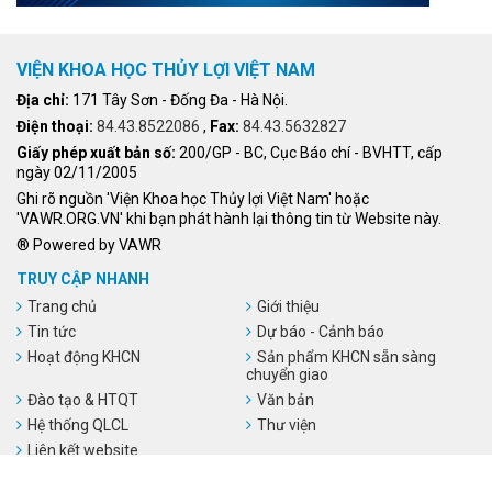
VIỆN KHOA HỌC THỦY LỢI VIỆT NAM
Địa chỉ:
171 Tây Sơn - Đống Đa - Hà Nội.
Điện thoại:
84.43.8522086
,
Fax:
84.43.5632827
Giấy phép xuất bản số:
200/GP - BC, Cục Báo chí - BVHTT, cấp
ngày 02/11/2005
Ghi rõ nguồn 'Viện Khoa học Thủy lợi Việt Nam' hoặc
'VAWR.ORG.VN' khi bạn phát hành lại thông tin từ Website này.
® Powered by VAWR
TRUY CẬP NHANH
Trang chủ
Giới thiệu
Tin tức
Dự báo - Cảnh báo
Hoạt động KHCN
Sản phẩm KHCN sẵn sàng
chuyển giao
Đào tạo & HTQT
Văn bản
Hệ thống QLCL
Thư viện
Liên kết website
LIÊN KẾT WEBSITE