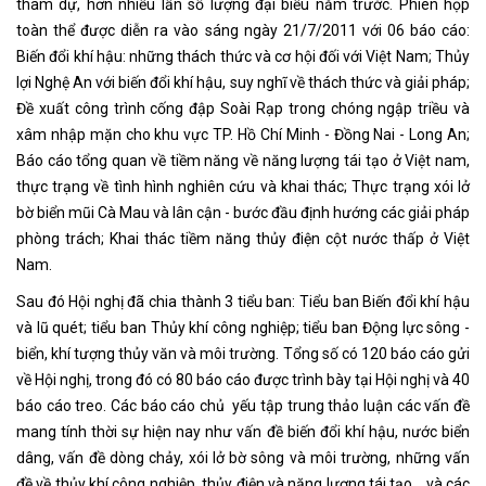
tham dự, hơn nhiều lần số lượng đại biểu năm trước. Phiên họp
toàn thể được diễn ra vào sáng ngày 21/7/2011 với 06 báo cáo:
Biến đổi khí hậu: những thách thức và cơ hội đối với Việt Nam; Thủy
lợi Nghệ An với biến đổi khí hậu, suy nghĩ về thách thức và giải pháp;
Đề xuất công trình cống đập Soài Rạp trong chóng ngập triều và
xâm nhập mặn cho khu vực TP. Hồ Chí Minh - Đồng Nai - Long An;
Báo cáo tổng quan về tiềm năng về năng lượng tái tạo ở Việt nam,
thực trạng về tình hình nghiên cứu và khai thác; Thực trạng xói lở
bờ biển mũi Cà Mau và lân cận - bước đầu định hướng các giải pháp
phòng trách; Khai thác tiềm năng thủy điện cột nước thấp ở Việt
Nam.
Sau đó Hội nghị đã chia thành 3 tiểu ban: Tiểu ban Biến đổi khí hậu
và lũ quét; tiểu ban Thủy khí công nghiệp; tiểu ban Động lực sông -
biển, khí tượng thủy văn và môi trường. Tổng số có 120 báo cáo gửi
về Hội nghị, trong đó có 80 báo cáo được trình bày tại Hội nghị và 40
báo cáo treo. Các báo cáo chủ
yếu tập trung thảo luận các vấn đề
mang tính thời sự hiện nay như vấn đề biến đổi khí hậu, nước biển
dâng, vấn đề dòng chảy, xói lở bờ sông và môi trường, những vấn
đề về thủy khí công nghiệp, thủy điện và năng lượng tái tạo… và các